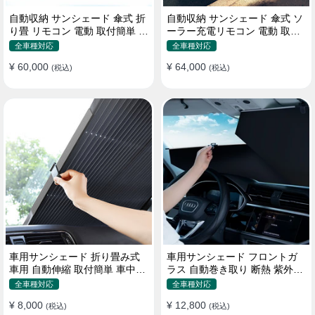
自動収納 サンシェード 傘式 折
自動収納 サンシェード 傘式 ソ
り畳 リモコン 電動 取付簡単 汎
ーラー充電リモコン 電動 取付
用 防風
簡単 汎用
全車種対応
全車種対応
¥ 60,000
¥ 64,000
(税込)
(税込)
車用サンシェード 折り畳み式
車用サンシェード フロントガ
車用 自動伸縮 取付簡単 車中泊
ラス 自動巻き取り 断熱 紫外線
紫外線UVカット 仮眠 断熱
UVカット 取付収納便利
全車種対応
全車種対応
¥ 8,000
¥ 12,800
(税込)
(税込)