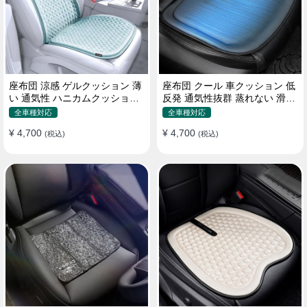
座布団 涼感 ゲルクッション 薄
座布団 クール 車クッション 低
い 通気性 ハニカムクッション
反発 通気性抜群 蒸れない 滑り
四季通用 おすすめ
止め おすすめ
全車種対応
全車種対応
¥ 4,700
¥ 4,700
(税込)
(税込)