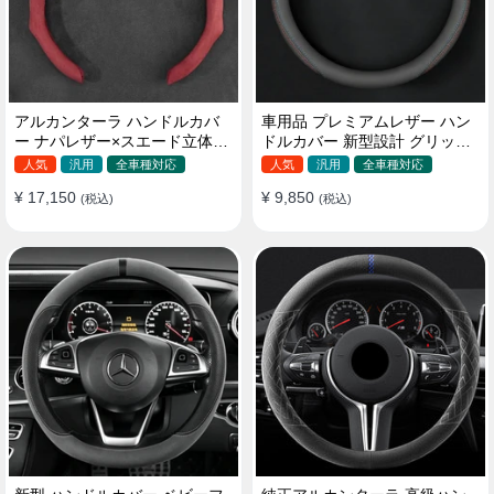
アルカンターラ ハンドルカバ
車用品 プレミアムレザー ハン
ー ナパレザー×スエード立体デ
ドルカバー 新型設計 グリップ
ザイン 四季汎用 O/D型兼用 38-
感向上 取付簡単 滑り止め 36〜
人気
汎用
全車種対応
人気
汎用
全車種対応
40cm
38cm
¥ 17,150
¥ 9,850
(税込)
(税込)