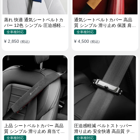
蒸れ 快適 通気シートベルトカ
通気シートベルトカバー 高品
バー 12色 シンブル 圧迫感軽減
質 シンブル 滑り止め 保護 肩当
保護 肩当てパッド
てパッド 圧迫感軽減
全車種対応
全車種対応
¥ 2,850
¥ 4,500
(税込)
(税込)
上品 シートベルトカバー 高品
圧迫感軽減 ベルトストッパー
質 シンブル 滑り止め 肩当てパ
滑り止め 安全快適 高品質 テー
ッド 圧迫感軽減
プクリップ 快適 2個セット
全車種対応
全車種対応