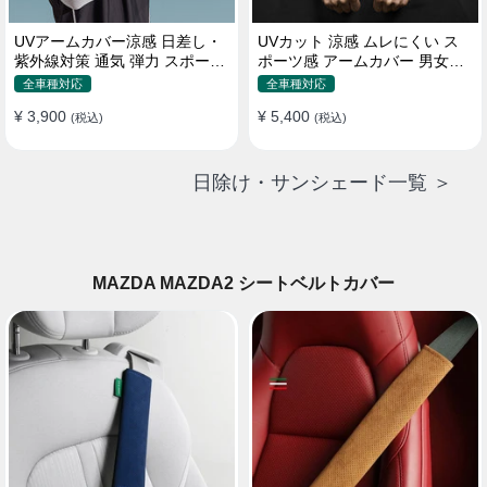
UVアームカバー涼感 日差し・
UVカット 涼感 ムレにくい ス
紫外線対策 通気 弾力 スポーツ
ポーツ感 アームカバー 男女汎
感 メンズ
用 xs-xxl
全車種対応
全車種対応
¥ 3,900
¥ 5,400
(税込)
(税込)
日除け・サンシェード一覧 ＞
MAZDA MAZDA2 シートベルトカバー