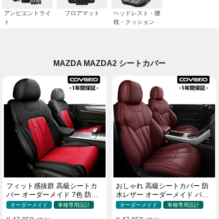
アンビエントライ
フロアマット
ヘッドレスト・腰
ト
枕・クッション
MAZDA MAZDA2 シートカバー
フィット感抜群 高級シートカ
おしゃれ 高級シートカバー 防
バー オーダーメイド 7色 防水
水レザー オーダーメイド パン
レザー おしゃれ 全席セット
チング加工 9色 全席セット
オーダーメイド
車種専用設計
オーダーメイド
車種専用設計