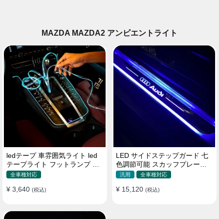
MAZDA MAZDA2 アンビエントライト
ledテープ 車雰囲気ライト led
LED サイドステップガード 七
テープライト フットランプ 車
色調節可能 スカッフプレート
内装飾 USB 3メートル
自動変色 配線不要 自動変色
全車種対応
汎用
全車種対応
¥ 3,640
¥ 15,120
(税込)
(税込)