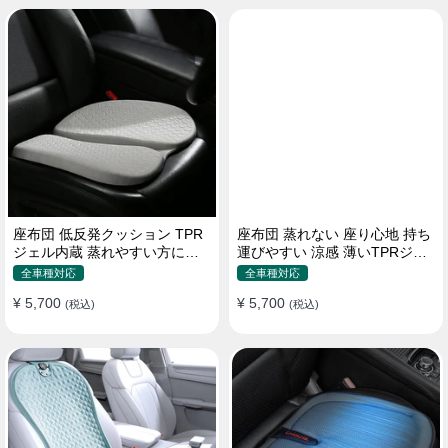
座布団 低反発クッション TPR
座布団 蒸れない 座り心地 持ち
ジェル内蔵 蒸れやすい方にお
運びやすい 涼感 薄いTPRジェ
勧め おしり 熱い
ル内蔵 多用途
全車種対応
全車種対応
¥ 5,700
¥ 5,700
(税込)
(税込)