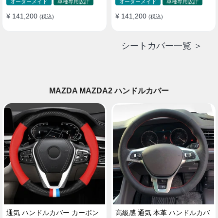
ド 防水 雰囲気 全席セット
ド 防水 雰囲気 全席セット
オーダーメイド
車種専用設計
オーダーメイド
車種専用設計
¥ 141,200
¥ 141,200
(税込)
(税込)
シートカバー一覧 ＞
MAZDA MAZDA2 ハンドルカバー
通気 ハンドルカバー カーボン
高級感 通気 本革 ハンドルカバ