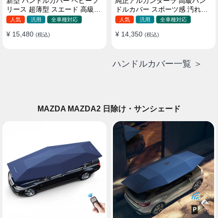
新型 ハンドルカバー ベビーフ
純正アルカンターラ 高級ハン
リース 超薄型 スエード 高級感
ドルカバー スポーツ感 汚れ防
四季汎用 3色展開 38CM
止 おしゃれ 全車種対応
人気
汎用
全車種対応
人気
汎用
全車種対応
37~38CM
¥ 15,480
¥ 14,350
(税込)
(税込)
ハンドルカバー一覧 ＞
MAZDA MAZDA2 日除け・サンシェード