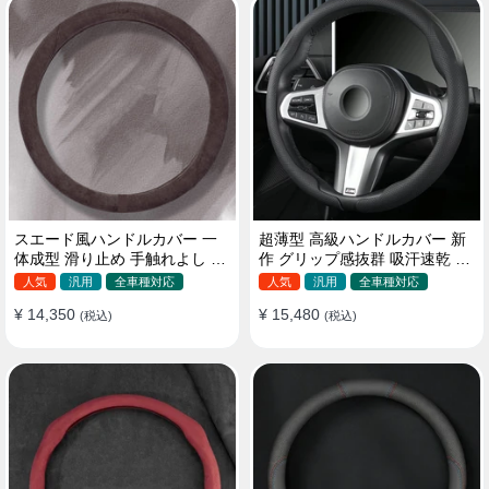
スエード風ハンドルカバー 一
超薄型 高級ハンドルカバー 新
体成型 滑り止め 手触れよし 吸
作 グリップ感抜群 吸汗速乾 ス
汗 高級感 四季汎用 35~38CM
エード ナパレザー 通年使用
人気
汎用
全車種対応
人気
汎用
全車種対応
37~38CM
¥ 14,350
¥ 15,480
(税込)
(税込)