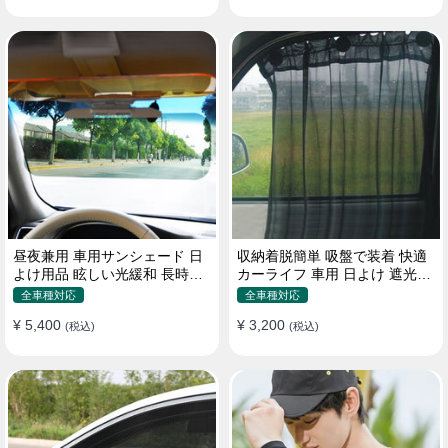
昼夜兼用 車用サンシェード 日
収納着脱簡単 吸盤で装着 快適
よけ用品 眩しい光緩和 長時間
カーライフ 車用 日よけ 遮光
運転 特殊遮光素材
UVカット 通気
全車種対応
全車種対応
¥ 5,400
¥ 3,200
(税込)
(税込)