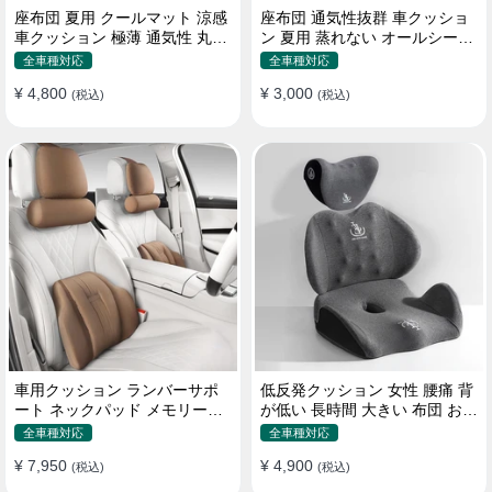
座布団 夏用 クールマット 涼感
座布団 通気性抜群 車クッショ
車クッション 極薄 通気性 丸洗
ン 夏用 蒸れない オールシーズ
いOK すずしい
ン おしゃれ
全車種対応
全車種対応
¥ 4,800
¥ 3,000
(税込)
(税込)
車用クッション ランバーサポ
低反発クッション 女性 腰痛 背
ート ネックパッド メモリーフ
が低い 長時間 大きい 布団 おし
ォーム 疲労回復
ゃれ 運転 疲労回復
全車種対応
全車種対応
¥ 7,950
¥ 4,900
(税込)
(税込)