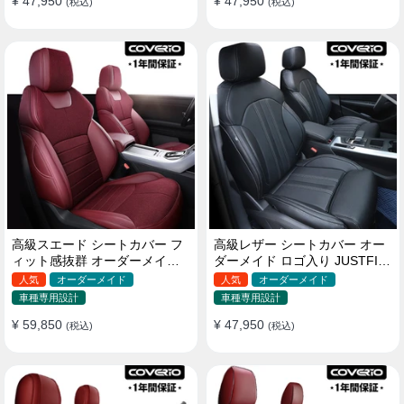
¥ 47,950
¥ 47,950
(税込)
(税込)
高級スエード シートカバー フ
高級レザー シートカバー オー
ィット感抜群 オーダーメイド
ダーメイド ロゴ入り JUSTFIT
耐久性 オシャレ 全席セット
保証 耐摩耗性 全席セット
人気
オーダーメイド
人気
オーダーメイド
車種専用設計
車種専用設計
¥ 59,850
¥ 47,950
(税込)
(税込)