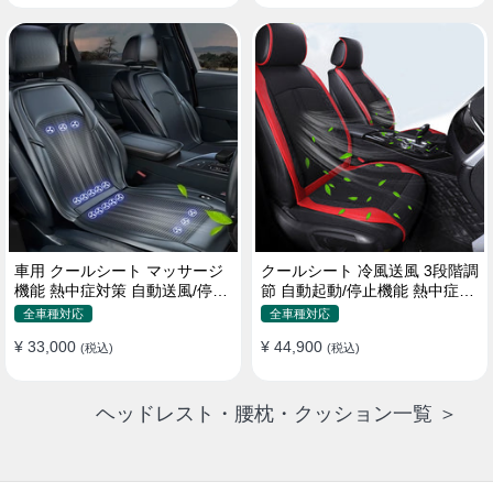
車用 クールシート マッサージ
クールシート 冷風送風 3段階調
機能 熱中症対策 自動送風/停止
節 自動起動/停止機能 熱中症対
機能 24個強力ファン 取付簡単
策 夏 暑さ対策 取付簡単
全車種対応
全車種対応
¥ 33,000
¥ 44,900
(税込)
(税込)
ヘッドレスト・腰枕・クッション一覧 ＞