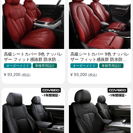
高級シートカバー 9色 ナッパレ
高級シートカバー 9色 ナッパレ
ザー フィット感抜群 防水防汚
ザー フィット感抜群 防水防汚
オーダーメイド 全席セット
オーダーメイド 全席セット
オーダーメイド
車種専用設計
オーダーメイド
車種専用設計
¥ 93,200
¥ 93,200
(税込)
(税込)