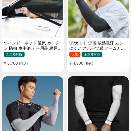
ウインドーネット 通気 カーテ
UVカット 涼感 放熱吸汗 ムレ
ン 防虫 車中泊 カー用品 網戸
にくい スポーツ感 アームカバ
取付簡単
ー 男女汎用
全車種対応
人気
全車種対応
¥ 3,700
¥ 4,900
(税込)
(税込)