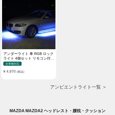
アンダーライト 車 RGB ロック
ライト 4個セット リモコン付き
ボタンスイッチ付き 多機能 車
全車種対応
外装飾 車のシャーシ装飾用 防
¥ 4,870
水 おしゃれ
(税込)
アンビエントライト一覧 ＞
MAZDA MAZDA2 ヘッドレスト・腰枕・クッション