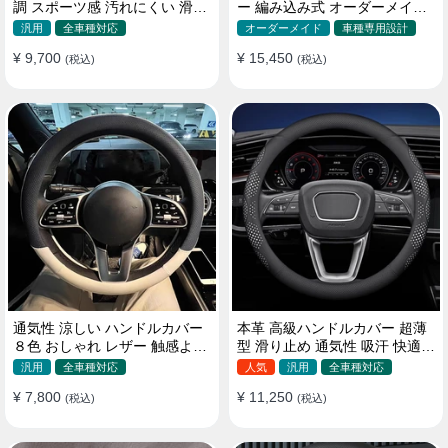
調 スポーツ感 汚れにくい 滑り
ー 編み込み式 オーダーメイド
止め かっこいい 取り付け簡単
握り感抜群 操作性アップ
汎用
全車種対応
オーダーメイド
車種専用設計
38CM
¥ 9,700
¥ 15,450
(税込)
(税込)
通気性 涼しい ハンドルカバー
本革 高級ハンドルカバー 超薄
８色 おしゃれ レザー 触感よく
型 滑り止め 通気性 吸汗 快適
シンブル 落ち着いた気品
耐久性 四季汎用 35~40CM
汎用
全車種対応
人気
汎用
全車種対応
35~40CM
¥ 7,800
¥ 11,250
(税込)
(税込)