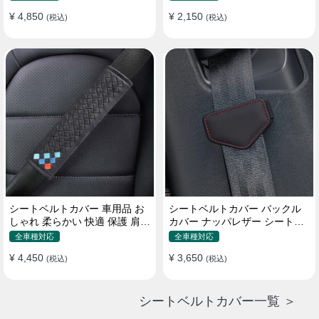
¥ 4,850
¥ 2,150
(税込)
(税込)
シートベルトカバー 車用品 お
シートベルトカバー バックル
しゃれ 柔らかい 快適 保護 肩当
カバー ナッパレザー シートベ
てパッド 圧迫感軽減
ルトパッド 異音防止 傷防止 マ
全車種対応
全車種対応
グネット式2個
¥ 4,450
¥ 3,650
(税込)
(税込)
シートベルトカバー一覧 ＞