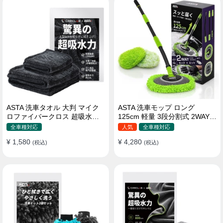
ASTA 洗車タオル 大判 マイク
ASTA 洗車モップ ロング
ロファイバークロス 超吸水ツ
125cm 軽量 3段分割式 2WAY
イストパイル 洗車クロス 傷防
洗車ブラシ スポンジ 高吸水 マ
全車種対応
人気
全車種対応
止 両面使える
イクロファイバー 脚立不要
¥ 1,580
¥ 4,280
(税込)
110°可動ヘッド 15°カーブ設計
(税込)
伸縮 傷つかない 車用 ルーフ・
ボディ対応