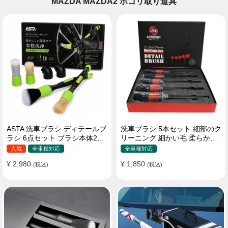
MAZDA MAZDA2 ホコリ取り道具
ASTA 洗車ブラシ ディテールブ
洗車ブラシ 5本セット 細部のク
ラシ 6点セット ブラシ本体2本
リーニング 細かい毛 柔らかい
替えヘッド2個 アダプター2個
豚毛 ディテールブラシ
人気
全車種対応
全車種対応
車内外 ホイール ダッシュボー
¥ 2,980
¥ 1,850
ド
(税込)
(税込)