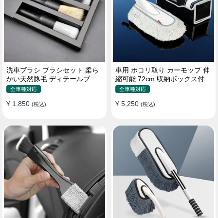
洗車ブラシ ブラシセット 柔ら
車用 ホコリ取り カーモップ 伸
かい天然豚毛 ディテールブラ
縮可能 72cm 収納ボックス付き
シ 隙間ブラシ 筆タイプ
軽量・コンパクト
全車種対応
全車種対応
¥ 1,850
¥ 5,250
(税込)
(税込)