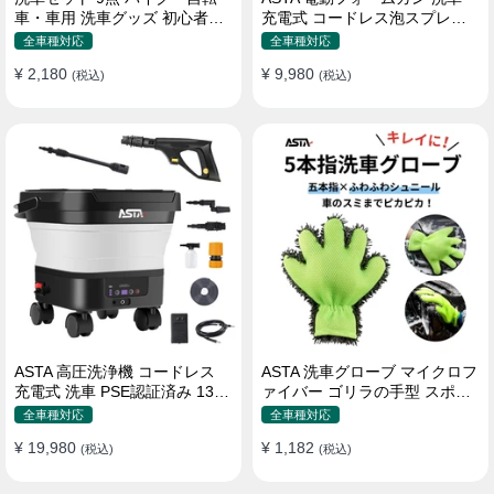
車・車用 洗車グッズ 初心者向
充電式 コードレス泡スプレー
け 洗車ブラシ スポンジ タオル
高圧対応 充電式フォームスプ
全車種対応
全車種対応
グローブ タイヤブラシ ワック
レー 洗車グッズ 車・バイク用
¥ 2,180
¥ 9,980
ス用スポンジ 高級洗車道具 乾
(税込)
強力泡立ち (コピー)
(税込)
拭き・水拭き対応 水切り・隙
間掃除・エアコン掃除もOK カ
ー用品一式
ASTA 高圧洗浄機 コードレス
ASTA 洗車グローブ マイクロフ
充電式 洗車 PSE認証済み 13L
ァイバー ゴリラの手型 スポン
バケツ一体型 折りたたみ式 超
ジ ボディー用 傷防止 吸水速乾
全車種対応
全車種対応
軽量 キャスター付き 360度回
手洗い 洗車用品 車 バイク 洗車
¥ 19,980
¥ 1,182
転ノズル トリガーガン 蛇口接
(税込)
グッズ 掃除 手袋型 洗車タオル
(税込)
続アダプター ショートノズル
代用 1個入り
フォームボトル キャスター付