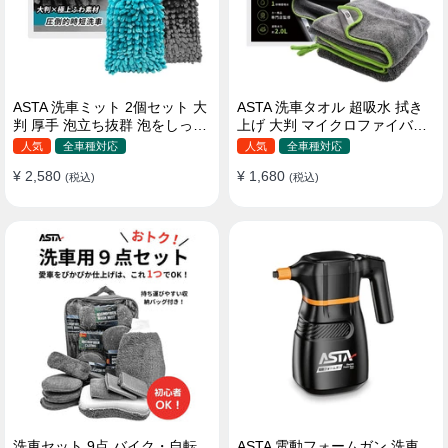
ASTA 洗車ミット 2個セット 大
ASTA 洗車タオル 超吸水 拭き
判 厚手 泡立ち抜群 泡をしっか
上げ 大判 マイクロファイバー
りキープ 洗車スポンジ マイ
クロス プロ仕様 水拭き 窓拭き
人気
全車種対応
人気
全車種対応
クロファイバー 洗車グローブ
洗車 業務用 タオル 吸水 傷つか
¥ 2,580
¥ 1,680
傷つきにくい ボディ ガラス ホ
(税込)
ない 撥水 厚手 両面 大型 洗車
(税込)
イール対応 洗車 用途別に使い
クロス
分け 2個セット
洗車セット 9点 バイク・自転
ASTA 電動フォームガン 洗車