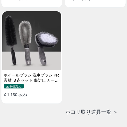
ホイールブラシ 洗車ブラシ PR
素材 ３点セット 傷防止 カーウ
ォッシュ プロ仕様
全車種対応
¥ 1,150
(税込)
ホコリ取り道具一覧 ＞