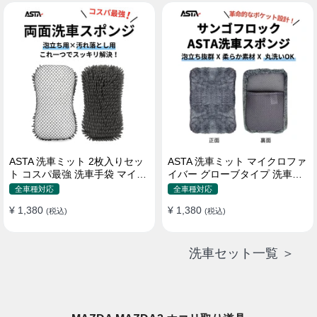
属 水道接続不要 多機能コンパ
クト収納
ASTA 洗車ミット 2枚入りセッ
ASTA 洗車ミット マイクロファ
ト コスパ最強 洗車手袋 マイク
イバー グローブタイプ 洗車プ
ロファイバー製 洗車グッズ 車
ロも愛用 傷防止 高吸水 車 バイ
全車種対応
全車種対応
バイク 自転車用 洗車スポンジ
ク用 洗車ディテイリング用品
¥ 1,380
¥ 1,380
(税込)
(税込)
洗車セット一覧 ＞