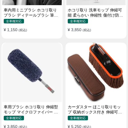
車内用ミニブラシ ホコリ取り
ホコリ取り 洗車モップ 伸縮可
ブラシ ディテールブラシ 筆タ
能 柔らかい 伸縮性 傷付け防止
イプ 車 エアコン吹き出し口
軽量・コンパクト
全車種対応
全車種対応
¥ 1,150
¥ 3,850
(税込)
(税込)
車用ブラシ ホコリ取り 伸縮型
カーダスター ほこり取りモッ
モップ マイクロファイバー 洗
プ 収納ボックス付き 伸縮可能
車道具 軽量・コンパクト
ワックスブラシ 洗車ブラシ
全車種対応
全車種対応
¥ 3,850
¥ 5,250
(税込)
(税込)