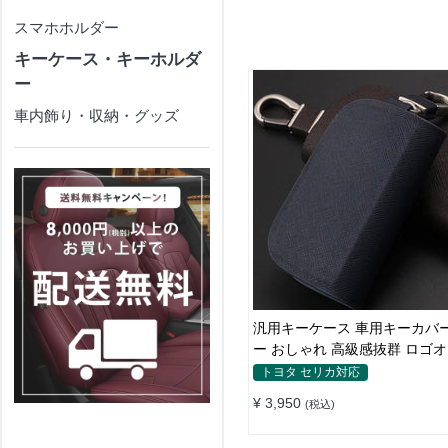
スマホホルダー
キーケース・キーホルダ
ー
車内飾り・収納・グッズ
汎用キーケース 車用キーカバー
ー おしゃれ 高級感抜群 ロゴ
メイド
トヨタ セリカ対応
¥ 3,950
(税込)