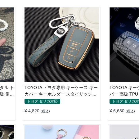
スタル ト
TOYOTA トヨタ専用 キーケース キー
TOYOTA キ
級 傷防
カバー キーホルダー スタイリッシュ
バー 高級 TP
オシャレ 汚れ防止 滑り止め 傷防止
キーホルダー
トヨタ セリカ対応
トヨタ セリカ
TPU
¥ 4,820
¥ 6,630
(税込)
(税込)