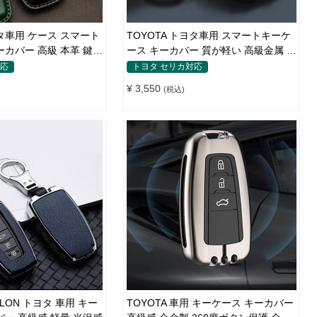
ヨタ車用 ケース スマート
TOYOTA トヨタ車用 スマートキーケ
ーカバー 高級 本革 鍵を
ース キーカバー 質が軽い 高級金属 メ
カ感 かっこいい 防塵 防水
対応
トヨタ セリカ対応
¥ 3,550
(税込)
ALON トヨタ 車用 キー
TOYOTA 車用 キーケース キーカバー