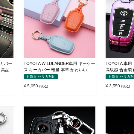
ーカバー
TOYOTA WILDLANDER車用 キーケー
TOYOTA 車
 高品質
ス キーカバー 軽量 本革 かわいい 耐
高級感 合金製
 鍵を保
摩耗 耐久性
グラデーション
トヨタ セリカ対応
トヨタ セリカ
保護
¥ 5,050
¥ 3,550
(税込)
(税込)