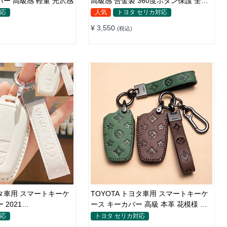
バー 高級感 軽量 光沢感
高級感 合金製 360度ボタン保護 全面
保護 亜鉛合金メタル 車専用設計 フィ
対応
人気
トヨタ セリカ対応
ット感
¥ 3,550
(税込)
ヨタ車用 スマートキーケ
TOYOTA トヨタ車用 スマートキーケ
 2021
ース キーカバー 高級 本革 花模様 優
LLA/CHR 高級 本革 鍵
雅 オシャレ 軽量 鍵を保護
対応
トヨタ セリカ対応
滑り＆傷防止 手触りい