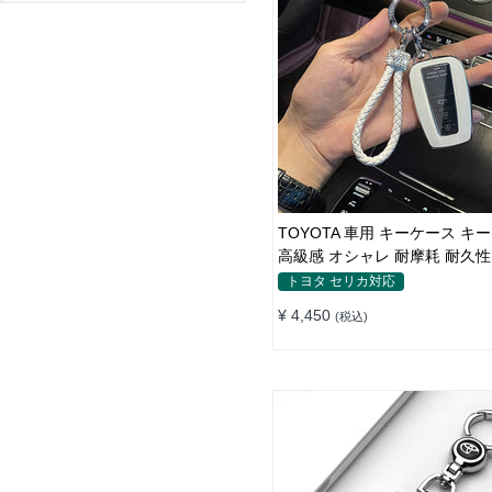
TOYOTA 車用 キーケース キ
高級感 オシャレ 耐摩耗 耐久性
レザー 傷 汚れ防止 軽量 防水
トヨタ セリカ対応
護
¥ 4,450
(税込)