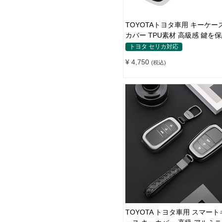
TOYOTAトヨタ車用 キーケー
カバー TPU素材 高級感 鍵を保
止 軽量 手触り快適 全面保護
トヨタ セリカ対応
¥ 4,750
(税込)
TOYOTA トヨタ車用 スマー