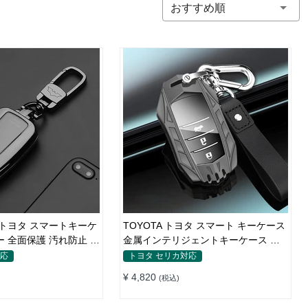
おすすめ順
型 トヨタ スマートキーケ
TOYOTA トヨタ スマート キーケース
ー 全面保護 汚れ防止 滑
金属インテリジェントキーケース 高
質な亜鉛合金材質
対応
トヨタ セリカ対応
¥ 4,820
(税込)