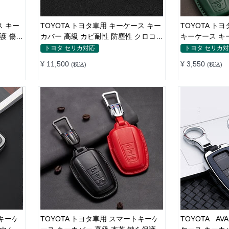
ス キー
TOYOTA トヨタ車用 キーケース キー
TOYOTA ト
護 傷防
カバー 高級 カビ耐性 防塵性 クロコダ
キーケース キ
イルレザー 全面保護
保護
トヨタ セリカ対応
トヨタ セリカ
¥ 11,500
¥ 3,550
(税込)
(税込)
トキーケ
TOYOTA トヨタ車用 スマートキーケ
TOYOTA AV