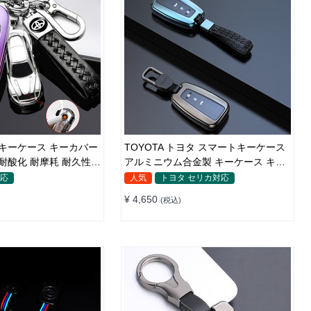
用 キーケース キーカバー
TOYOTA トヨタ スマートキーケース
 耐酸化 耐摩耗 耐久性
アルミニウム合金製 キーケース キー
 カラー 軽量 防水 鍵を
カバー キーホルダー 汚れ、傷防止
対応
人気
トヨタ セリカ対応
¥ 4,650
(税込)