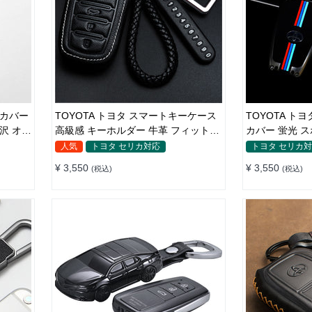
ーカバー
TOYOTA トヨタ スマートキーケース
TOYOTA ト
沢 オシ
高級感 キーホルダー 牛革 フィット感
カバー 蛍光 
リモコン 汚れ＆傷防止 オシャレ 全面
感 リモコン
人気
トヨタ セリカ対応
トヨタ セリカ
保護
¥ 3,550
¥ 3,550
(税込)
(税込)