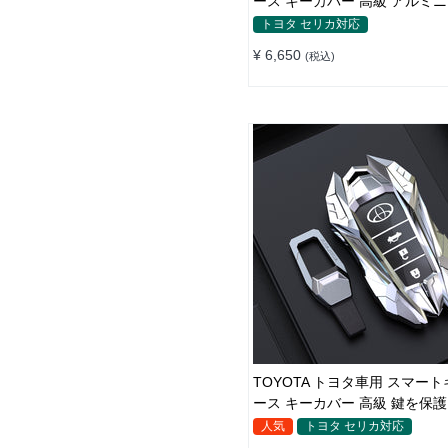
ース キーカバー 高級 アルミ
金製 鍵を保護 手触りいい 傷防
トヨタ セリカ対応
り快適
¥ 6,650
(税込)
TOYOTA トヨタ車用 スマー
ース キーカバー 高級 鍵を保護
デザイン感 専用設計 電波遮断
人気
トヨタ セリカ対応