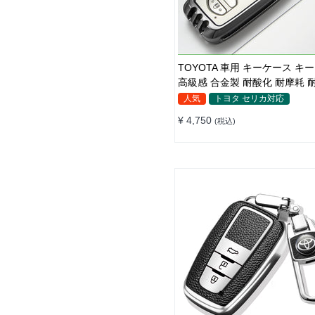
TOYOTA 車用 キーケース キ
高級感 合金製 耐酸化 耐摩耗 
傷＆汚れ防止 防水 鍵を保護
人気
トヨタ セリカ対応
¥ 4,750
(税込)