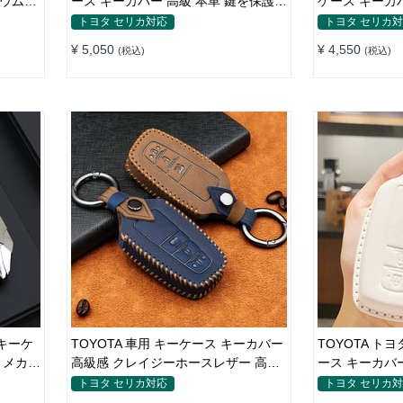
ニウム合
ース キーカバー 高級 本革 鍵を保護
ケース キーカ
止 手触
専用設計
トヨタ セリカ対応
トヨタ セリカ
¥ 5,050
¥ 4,550
(税込)
(税込)
トキーケ
TOYOTA 車用 キーケース キーカバー
TOYOTA ト
 メカ感
高級感 クレイジーホースレザー 高品
ース キーカバー
しない
質レザー 傷 汚れ防止 ドレスアップ
CAMRY/CORO
トヨタ セリカ対応
トヨタ セリカ
を保護 汚れ&