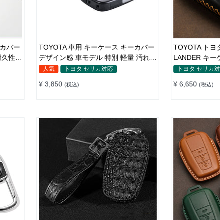
ーカバー
TOYOTA 車用 キーケース キーカバー
TOYOTA トヨ
耐久性
デザイン感 車モデル 特別 軽量 汚れ防
LANDER キ
止
革 高級感
人気
トヨタ セリカ対応
トヨタ セリカ
¥ 3,850
¥ 6,650
(税込)
(税込)