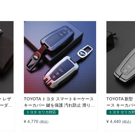
 レザ
TOYOTA トヨタ スマートキーケース
TOYOTA 新
オーダー
キーカバー 鍵を保護 汚れ防止 滑り止
ース キーカバ
め
り止め 傷防止
トヨタ セリカ対応
トヨタ セリカ
¥ 4,770
¥ 4,440
(税込)
(税込)