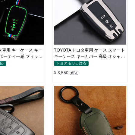
ヨタ車用 キーケース キー
TOYOTA トヨタ車用 ケース スマート
スポーティー感 フィット
キーケース キーカバー 高級 オシャレ
手触り快適
対応
トヨタ セリカ対応
¥ 3,550
(税込)