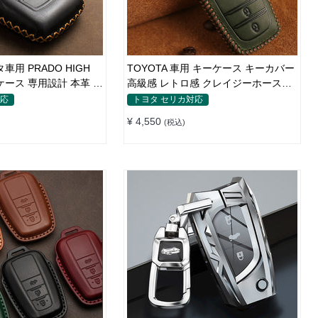
タ車用 PRADO HIGH
TOYOTA 車用 キーケース キーカバー
ーケース 専用設計 本革 牛
高級感 レトロ感 クレイジーホースレ
ザー 耐久性 高品質レザー 傷防止 鍵を
対応
トヨタ セリカ対応
保護
¥ 4,550
(税込)