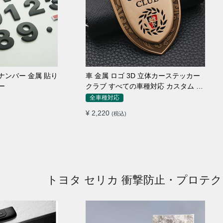
ナンバー 金属 貼り
車 金属 ロゴ 3D 立体カーステッカー
ー
クラブ すべての車種対応 カスタム サ
イドポスト
全車種対応
¥ 2,220
(税込)
トヨタ セリカ 衝撃防止・プロテ