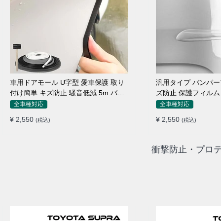
車用ドアモール U字型 愛車保護 取り
汎用タイプ バンパー
付け簡単 キズ防止 騒音低減 5m バン
ズ防止 保護フィルム
パーストリップ
ィット感抜群
全車種対応
全車種対応
¥ 2,550
¥ 2,550
(税込)
(税込)
衝撃防止・プロテ