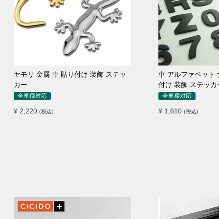
ヤモリ 金属 車 貼り付け 装飾 ステッ
車 アルファベット 
カー
付け 装飾 ステッカ
全車種対応
全車種対応
¥ 2,220
¥ 1,610
(税込)
(税込)