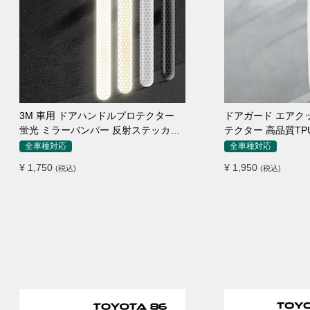
3M 車用 ドアハンドルプロテクター
ドアガード エアク
蛍光 ミラーバンパー 反射ステッカー
テクター 高品質TP
保護フィルム
付け簡単
全車種対応
全車種対応
¥ 1,750
¥ 1,950
(税込)
(税込)