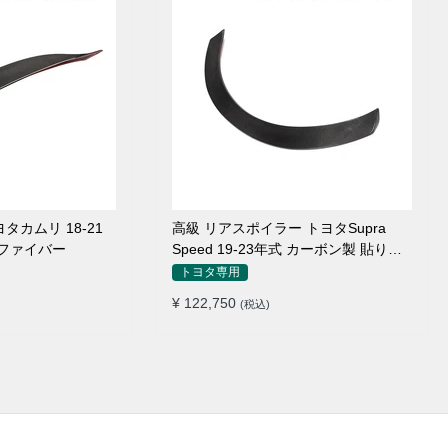
タカムリ 18-21
高級 リアスポイラー トヨタSupra
ンファイバー
Speed 19-23年式 カーボン製 貼り付
け装着
トヨタ専用
¥ 122,750
(税込)