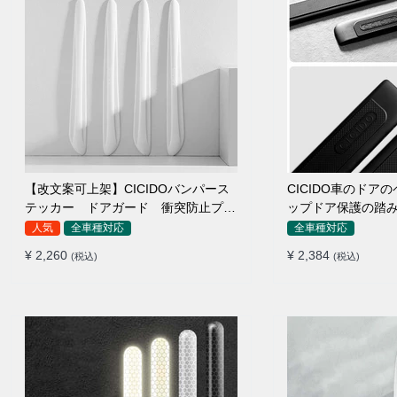
【改文案可上架】CICIDOバンパース
CICIDO車のドア
テッカー ドアガード 衝突防止プロ
ップドア保護の踏
テクター 耐スクラッチ シリカゲル
人気
全車種対応
全車種対応
¥ 2,260
¥ 2,384
(税込)
(税込)