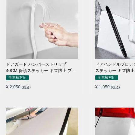
ドアガード バンパーストリップ
ドアハンドルプロテク
40CM 保護ステッカー キズ防止 プロ
ステッカー キズ防止 
テクターシール
枚セット
全車種対応
全車種対応
¥ 2,050
¥ 1,950
(税込)
(税込)