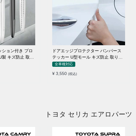
ッション付き プロ
ドアエッジプロテクター バンパース
U製 キズ防止 取り
テッカー U型モール キズ防止 取り付
け簡単 騒音低減
全車種対応
¥ 3,550
(税込)
トヨタ セリカ エアロパーツ