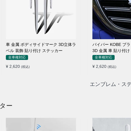
車 金属 ボディサイドマーク 3D立体ラ
バイパー KOBE ブ
ベル 装飾 貼り付け ステッカー
3D 金属 車 貼り付
全車種対応
全車種対応
¥ 2,620
¥ 2,620
(税込)
(税込)
エンブレム・ステ
クター