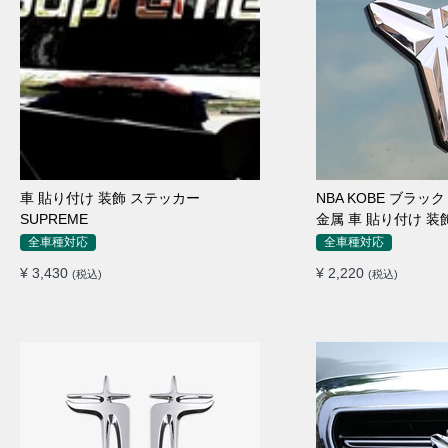
車 貼り付け 装飾 ステッカー
NBA KOBE ブラック
SUPREME
金属 車 貼り付け 装
全車種対応
全車種対応
¥ 3,430
¥ 2,220
(税込)
(税込)