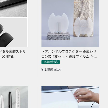
のペダル装飾ストリ
ドアハンドルプロテクター 高級シリ
みつけ防止
コン製 4枚セット 保護フィルム キズ
防止 全車種
全車種対応
¥ 1,950
(税込)