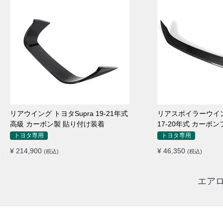
リアウイング トヨタSupra 19-21年式
リアスポイラーウイン
高級 カーボン製 貼り付け装着
17-20年式 カーボ
付け装着
トヨタ専用
トヨタ専用
¥ 214,900
¥ 46,350
(税込)
(税込)
エアロ