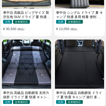
車中泊 高級品 ビッグサイズ 贅
車中泊 シングル ドライブ 夏 キ
沢生地 SUV ドライブ 夏 快適
ャンプ 快適 多用 軽量 便利 省
キャンプ 旅行 収納便利 エアー
スペース 旅行 エアーベッド
汎用
全車種対応
汎用
全車種対応
ベッド
¥ 30,500
¥ 13,050
(税込)
(税込)
車中泊 高級品 自動膨張 支持力
車中泊 高級品 自動膨張 ドライ
抜群 ドライブ 夏 快適 キャンプ
ブ 夏 快適 キャンプ 旅行 多用
旅行 省スペース エアーベッド
取付簡単 収納便利 エアーベッ
汎用
全車種対応
汎用
全車種対応
ド