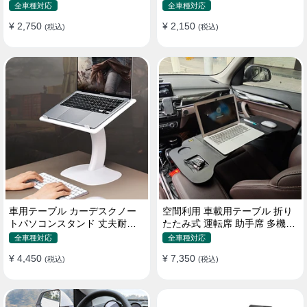
機能ラップトップバッグ
たみ式 パソコン 食事 物置
全車種対応
全車種対応
¥ 2,750
¥ 2,150
(税込)
(税込)
車用テーブル カーデスクノー
空間利用 車載用テーブル 折り
トパソコンスタンド 丈夫耐用
たたみ式 運転席 助手席 多機能
調整可能 車内車外 多機能用
パソコン 食事 書き込み
全車種対応
全車種対応
¥ 4,450
¥ 7,350
(税込)
(税込)