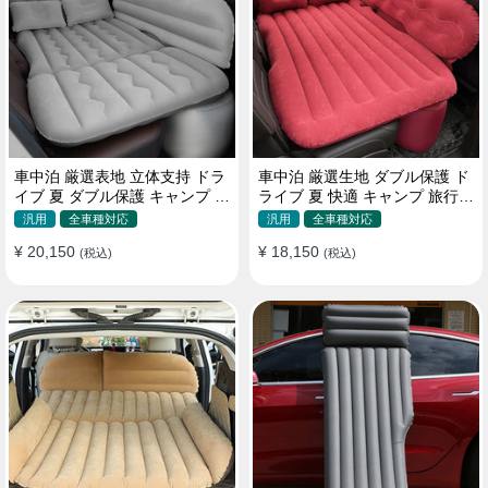
車中泊 厳選表地 立体支持 ドラ
車中泊 厳選生地 ダブル保護 ド
イブ 夏 ダブル保護 キャンプ 旅
ライブ 夏 快適 キャンプ 旅行
行 収納便利 取付簡単 全車種 エ
収納便利 全車種 多色 エアーベ
汎用
全車種対応
汎用
全車種対応
アーベッド
ッド
¥ 20,150
¥ 18,150
(税込)
(税込)