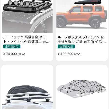
ルーフラック 高級合金 ネッ
ルーフボックス プレミアム 全
ト・ライト付き 盗難防止 頑丈
車種対応 大容量 頑丈 安定 贅沢
安定 分離式 大容量 ベースキャ
使い心地 おしゃれ 多色 車用ラ
全車種対応
全車種対応
リア
ゲッジケース
¥ 74,000
¥ 120,600
(税込)
(税込)