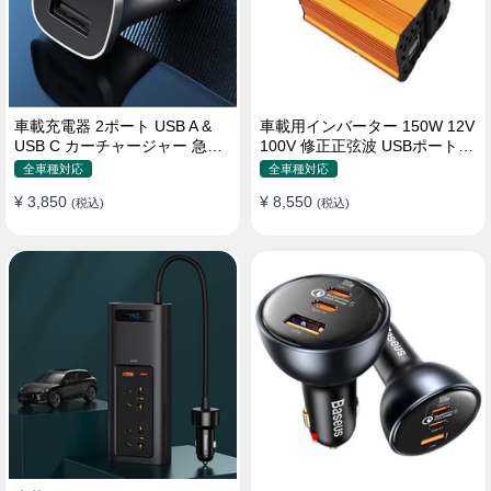
車載充電器 2ポート USB A &
車載用インバーター 150W 12V
USB C カーチャージャー 急速
100V 修正正弦波 USBポート2
充電USB [36W 12V-24V ]
口 コンバーター 防災用品 チャ
全車種対応
全車種対応
ージャー
¥ 3,850
¥ 8,550
(税込)
(税込)