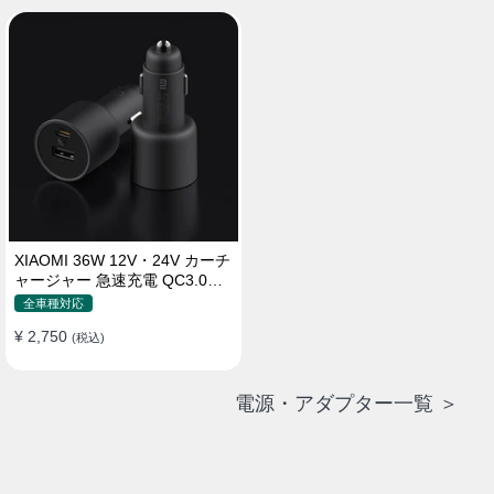
XIAOMI 36W 12V・24V カーチ
ャージャー 急速充電 QC3.0
LEDライト コンパクト 車載充
全車種対応
電器
¥ 2,750
(税込)
電源・アダプター一覧 ＞