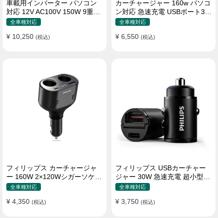
車載用インバーター パソコン
カーチャージャー 160w パソコ
対応 12V AC100V 150W 9重保
ン対応 急速充電 USBポート3つ
護 ディスプレイ付き 静音タイ
Type-C シガーソケット
全車種対応
全車種対応
プ
¥ 10,250
¥ 6,550
(税込)
(税込)
フィリップス カーチャージャ
フィリップス USBカーチャー
ー 160W 2×120Wシガーソケッ
ジャー 30W 急速充電 超小型設
ト おしゃれ
計 おしゃれ シガーソケット
全車種対応
全車種対応
¥ 4,350
¥ 3,750
(税込)
(税込)