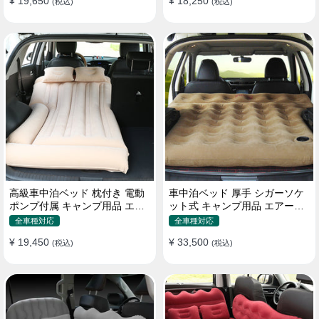
¥ 19,650
¥ 18,250
(税込)
(税込)
高級車中泊ベッド 枕付き 電動
車中泊ベッド 厚手 シガーソケ
ポンプ付属 キャンプ用品 エア
ット式 キャンプ用品 エアーベ
ーベッド 普通車 SUV
ッド 収納袋付き 普通車 SUV適
全車種対応
全車種対応
用
¥ 19,450
¥ 33,500
(税込)
(税込)