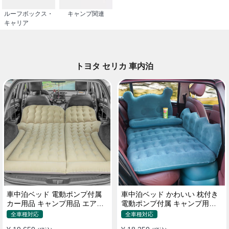
ルーフボックス・
キャンプ関連
キャリア
トヨタ セリカ 車内泊
車中泊ベッド 電動ポンプ付属
車中泊ベッド かわいい 枕付き
カー用品 キャンプ用品 エアー
電動ポンプ付属 キャンプ用品
ベッド SUV車 普通車適用
エアーベッド 普通車 SUV
全車種対応
全車種対応