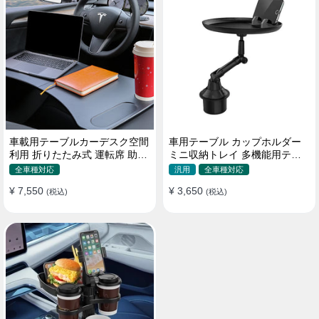
車載用テーブルカーデスク空間
車用テーブル カップホルダー
利用 折りたたみ式 運転席 助手
ミニ収納トレイ 多機能用テー
席 多機能 滑り止め 安定
ブル 食事 物置き用 高品質
全車種対応
汎用
全車種対応
¥ 7,550
¥ 3,650
(税込)
(税込)