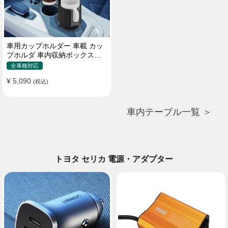
車用カップホルダー 車載 カッ
プホルダ 車内収納ボックス車
載テーブル スマホ置き 調整可
全車種対応
能なベース 車載 取付簡単 滑り
¥ 5,090
止め 小物置き 多機能 使い勝手
(税込)
車内テーブル一覧 ＞
トヨタ セリカ 電源・アダプター