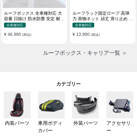
ルーフボックス 全車種対応 大
ルーフラック固定ロープ 高弾
容量 日除け 防水防塵 安定 耐久
力 荷物ネット 頑丈 滑り止め ス
使い便利 折畳式 車用ラゲッジ
トラップ付き ベースキャリア
全車種対応
全車種対応
ケース
¥ 46,980
¥ 13,980
(税込)
(税込)
ルーフボックス・キャリア一覧 ＞
カテゴリー
内装パーツ
車用ボディ
外装パーツ
アクセサリ
カバー
ー