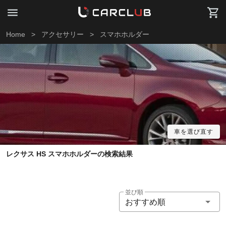
Home
>
アクセサリー
>
スマホホルダー
車を選び直す
レクサス HS スマホホルダーの検索結果
並び順
おすすめ順