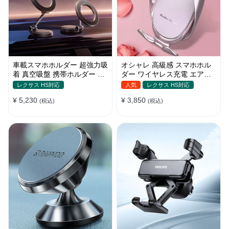
車載スマホホルダー 超強力吸
オシャレ 高級感 スマホホル
着 真空吸盤 携帯ホルダー 多
ダー ワイヤレス充電 エアコ
角度調整 360°回転な台座 車
ン吹き出し口/ 吸盤タイプ 女
レクサス HS対応
人気
レクサス HS対応
用ホルダー 折りたたみ式 片
性
¥ 5,230
¥ 3,850
手操作 カー用品 全機種対応
(税込)
(税込)