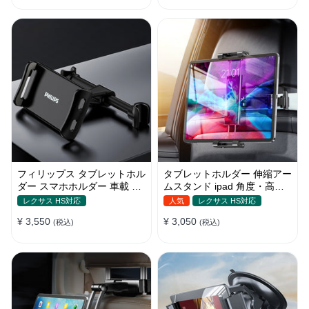
フィリップス タブレットホル
タブレットホルダー 伸縮アー
ダー スマホホルダー 車載 ヘ
ムスタンド ipad 角度・高さ
ッドレスト ipad 角度調整
調整 スマホ 車載 ヘッドレス
レクサス HS対応
人気
レクサス HS対応
ト
¥ 3,550
¥ 3,050
(税込)
(税込)