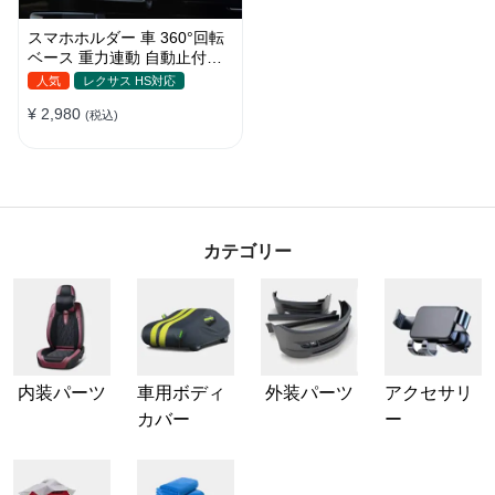
スマホホルダー 車 360°回転
ベース 重力連動 自動止付け
車 スマホスタンド 車載 携帯
人気
レクサス HS対応
ホルダー 片手操作 自由調節
¥ 2,980
車用 エアコン吹き出し口 取
(税込)
付け簡単
カテゴリー
内装パーツ
車用ボディ
外装パーツ
アクセサリ
カバー
ー