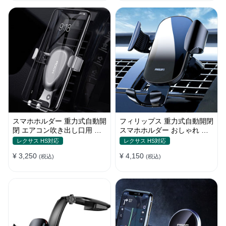
スマホホルダー 重力式自動開
フィリップス 重力式自動開閉
閉 エアコン吹き出し口用 全
スマホホルダー おしゃれ エ
機種 360°回転 片手操作
アコン吹き出し口 全機種 車
レクサス HS対応
レクサス HS対応
¥ 3,250
¥ 4,150
(税込)
(税込)