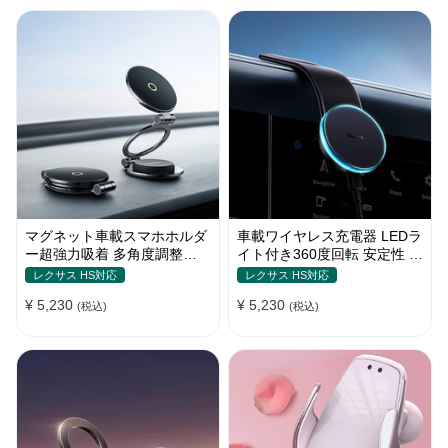
マグネット車載スマホホルダ
車載ワイヤレス充電器 LEDラ
ー超強力吸着 多角度調整
イト付き360度回転 安定性 粘
360°回転な台座 車用ホルダ
着ゲル吸盤＆エアコン吹き出
レクサス HS対応
レクサス HS対応
ー 折りたたみ式 片手操作 安
し口式兼用 片手操作 置くだ
¥ 5,230
¥ 5,230
定 落ちない 全機種対応
(税込)
けワイヤレス充電 スマホホル
(税込)
ダー