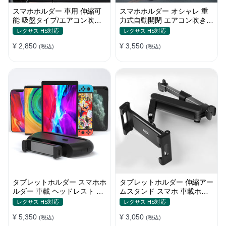
スマホホルダー 車用 伸縮可
スマホホルダー オシャレ 重
能 吸盤タイプ/エアコン吹き
力式自動開閉 エアコン吹き出
出し口 角度調整 片手操作 全
し口用 片手操作 全機種 車
レクサス HS対応
レクサス HS対応
機種
¥ 2,850
¥ 3,550
(税込)
(税込)
タブレットホルダー スマホホ
タブレットホルダー 伸縮アー
ルダー 車載 ヘッドレスト 後
ムスタンド スマホ 車載ホル
部座席 ipad カー用品
ダー ipad 角度・高さ調整
レクサス HS対応
レクサス HS対応
¥ 5,350
¥ 3,050
(税込)
(税込)