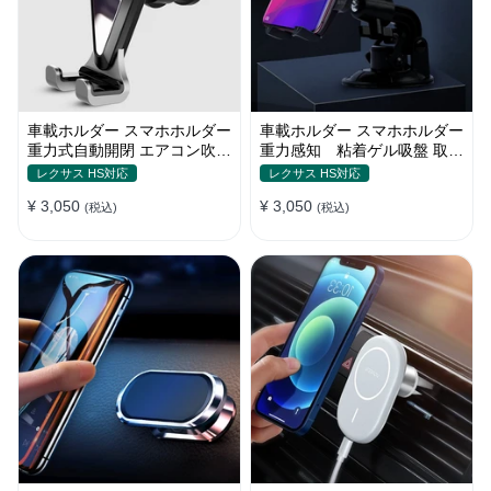
車載ホルダー スマホホルダー
車載ホルダー スマホホルダー
重力式自動開閉 エアコン吹き
重力感知 粘着ゲル吸盤 取り
出し口用 全機種
付け簡単 360度回転
レクサス HS対応
レクサス HS対応
¥ 3,050
¥ 3,050
(税込)
(税込)