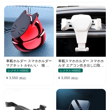
車載ホルダー スマホホルダー
車載スマホホルダー スマホホ
マグネット かわいい 猫 全
ルダ エアコン吹き出し口取り
機種 片手操作
付け 全機種 可愛い アニメ
レクサス HS対応
レクサス HS対応
¥ 3,550
¥ 3,050
(税込)
(税込)