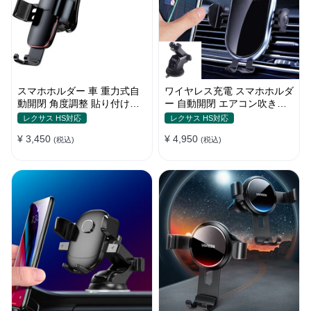
スマホホルダー 車 重力式自
ワイヤレス充電 スマホホルダ
動開閉 角度調整 貼り付けタ
ー 自動開閉 エアコン吹き出
イプ 片手操作 多機種対応
し口式 全機種 車
レクサス HS対応
レクサス HS対応
¥ 3,450
¥ 4,950
(税込)
(税込)