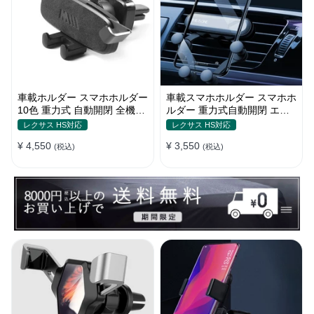
車載ホルダー スマホホルダー
車載スマホホルダー スマホホ
10色 重力式 自動開閉 全機
ルダー 重力式自動開閉 エア
種 ミニ 片手操作 全機種
コン吹き出し口用 シンプル
レクサス HS対応
レクサス HS対応
¥ 4,550
¥ 3,550
(税込)
(税込)