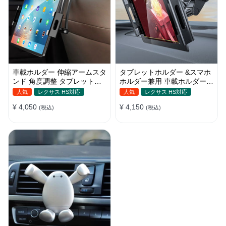
車載ホルダー 伸縮アームスタ
タブレットホルダー &スマホ
ンド 角度調整 タブレットホ
ホルダー兼用 車載ホルダー
ルダー スマホ 折り畳み ipad
吸盤 ダッシュボード
人気
レクサス HS対応
人気
レクサス HS対応
¥ 4,050
¥ 4,150
(税込)
(税込)