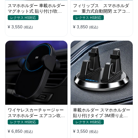
スマホホルダー 車載ホルダー
フィリップス スマホホルダ
マグネット式 貼り付け/吹き
ー 重力式自動開閉 エアコン
出し口 合金 多機種対応
吹き出し口用 クリップ式 車
レクサス HS対応
レクサス HS対応
¥ 3,550
¥ 3,850
(税込)
(税込)
ワイヤレスカーチャージャー
車載ホルダー スマホホルダー
スマホホルダー エアコン吹き
貼り付けタイプ 3M滑り止め
出し口/ 貼り付け
シリコンパッド 全機種
レクサス HS対応
レクサス HS対応
¥ 6,850
¥ 3,550
(税込)
(税込)