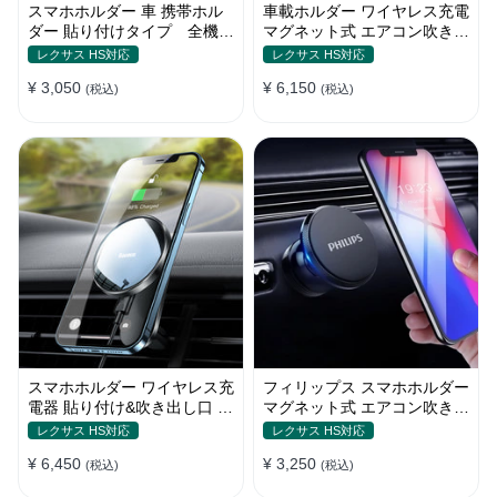
スマホホルダー 車 携帯ホル
車載ホルダー ワイヤレス充電
ダー 貼り付けタイプ 全機種
マグネット式 エアコン吹き出
電波干渉なし 自由回転 合金
し口用 スマホ iPhone
レクサス HS対応
レクサス HS対応
13/iPhone12
¥ 3,050
¥ 6,150
(税込)
(税込)
スマホホルダー ワイヤレス充
フィリップス スマホホルダー
電器 貼り付け&吹き出し口 マ
マグネット式 エアコン吹き出
グネット式 magsafe 全機種
し口 全機種
レクサス HS対応
レクサス HS対応
¥ 6,450
¥ 3,250
(税込)
(税込)