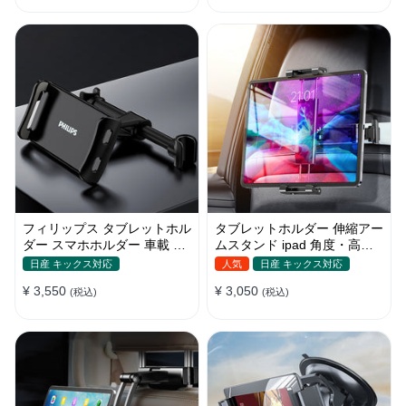
フィリップス タブレットホル
タブレットホルダー 伸縮アー
ダー スマホホルダー 車載 ヘ
ムスタンド ipad 角度・高さ
ッドレスト ipad 角度調整
調整 スマホ 車載 ヘッドレス
日産 キックス対応
人気
日産 キックス対応
ト
¥ 3,550
¥ 3,050
(税込)
(税込)