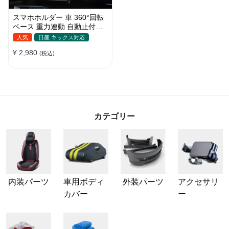
スマホホルダー 車 360°回転
ベース 重力連動 自動止付け
車 スマホスタンド 車載 携帯
人気
日産 キックス対応
ホルダー 片手操作 自由調節
¥ 2,980
車用 エアコン吹き出し口 取
(税込)
付け簡単
カテゴリー
内装パーツ
車用ボディ
外装パーツ
アクセサリ
カバー
ー