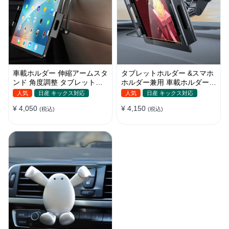
車載ホルダー 伸縮アームスタ
タブレットホルダー &スマホ
ンド 角度調整 タブレットホ
ホルダー兼用 車載ホルダー
ルダー スマホ 折り畳み ipad
吸盤 ダッシュボード
人気
日産 キックス対応
人気
日産 キックス対応
¥ 4,050
¥ 4,150
(税込)
(税込)