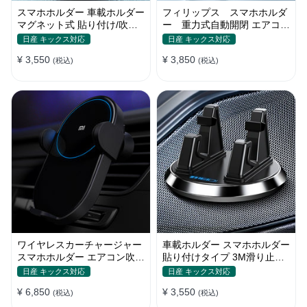
スマホホルダー 車載ホルダー
フィリップス スマホホルダ
マグネット式 貼り付け/吹き
ー 重力式自動開閉 エアコン
出し口 合金 多機種対応
吹き出し口用 クリップ式 車
日産 キックス対応
日産 キックス対応
¥ 3,550
¥ 3,850
(税込)
(税込)
ワイヤレスカーチャージャー
車載ホルダー スマホホルダー
スマホホルダー エアコン吹き
貼り付けタイプ 3M滑り止め
出し口/ 貼り付け
シリコンパッド 全機種
日産 キックス対応
日産 キックス対応
¥ 6,850
¥ 3,550
(税込)
(税込)