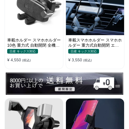
車載ホルダー スマホホルダー
車載スマホホルダー スマホホ
10色 重力式 自動開閉 全機
ルダー 重力式自動開閉 エア
種 ミニ 片手操作 全機種
コン吹き出し口用 シンプル
日産 キックス対応
日産 キックス対応
¥ 4,550
¥ 3,550
(税込)
(税込)