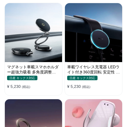
マグネット車載スマホホルダ
車載ワイヤレス充電器 LEDラ
ー超強力吸着 多角度調整
イト付き360度回転 安定性 粘
360°回転な台座 車用ホルダ
着ゲル吸盤＆エアコン吹き出
日産 キックス対応
日産 キックス対応
ー 折りたたみ式 片手操作 安
し口式兼用 片手操作 置くだ
¥ 5,230
¥ 5,230
定 落ちない 全機種対応
(税込)
けワイヤレス充電 スマホホル
(税込)
ダー