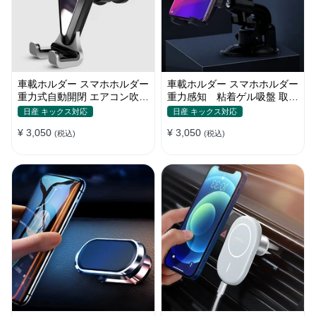
車載ホルダー スマホホルダー
車載ホルダー スマホホルダー
重力式自動開閉 エアコン吹き
重力感知 粘着ゲル吸盤 取り
出し口用 全機種
付け簡単 360度回転
日産 キックス対応
日産 キックス対応
¥ 3,050
¥ 3,050
(税込)
(税込)