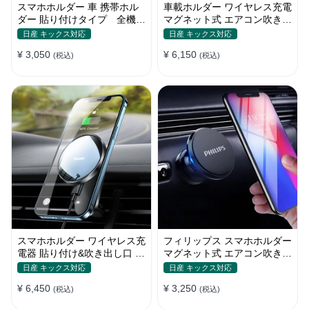
スマホホルダー 車 携帯ホル
車載ホルダー ワイヤレス充電
ダー 貼り付けタイプ 全機種
マグネット式 エアコン吹き出
電波干渉なし 自由回転 合金
し口用 スマホ iPhone
日産 キックス対応
日産 キックス対応
13/iPhone12
¥ 3,050
¥ 6,150
(税込)
(税込)
スマホホルダー ワイヤレス充
フィリップス スマホホルダー
電器 貼り付け&吹き出し口 マ
マグネット式 エアコン吹き出
グネット式 magsafe 全機種
し口 全機種
日産 キックス対応
日産 キックス対応
¥ 6,450
¥ 3,250
(税込)
(税込)