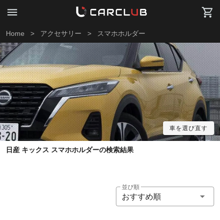
Home
>
アクセサリー
>
スマホホルダー
車を選び直す
日産 キックス スマホホルダーの検索結果
並び順
おすすめ順