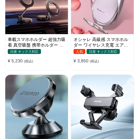
車載スマホホルダー 超強力吸
オシャレ 高級感 スマホホル
着 真空吸盤 携帯ホルダー 多
ダー ワイヤレス充電 エアコ
角度調整 360°回転な台座 車
ン吹き出し口/ 吸盤タイプ 女
日産 キックス対応
人気
日産 キックス対応
用ホルダー 折りたたみ式 片
性
¥ 5,230
¥ 3,850
手操作 カー用品 全機種対応
(税込)
(税込)