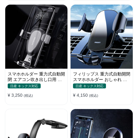
スマホホルダー 重力式自動開
フィリップス 重力式自動開閉
閉 エアコン吹き出し口用 全
スマホホルダー おしゃれ エ
機種 360°回転 片手操作
アコン吹き出し口 全機種 車
日産 キックス対応
日産 キックス対応
¥ 3,250
¥ 4,150
(税込)
(税込)