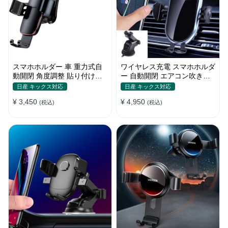
スマホホルダー 車 重力式自
ワイヤレス充電 スマホホルダ
動開閉 角度調整 貼り付けタ
ー 自動開閉 エアコン吹き出
イプ 片手操作 多機種対応
し口式 全機種 車
日産 キックス対応
日産 キックス対応
¥ 3,450
¥ 4,950
(税込)
(税込)