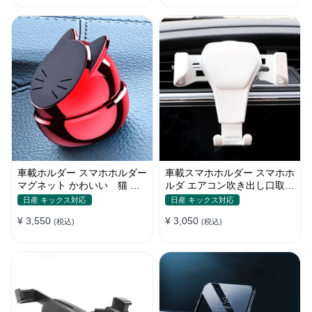
車載ホルダー スマホホルダー
車載スマホホルダー スマホホ
マグネット かわいい 猫 全
ルダ エアコン吹き出し口取り
機種 片手操作
付け 全機種 可愛い アニメ
日産 キックス対応
日産 キックス対応
¥ 3,550
¥ 3,050
(税込)
(税込)