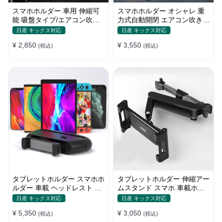
スマホホルダー 車用 伸縮可
スマホホルダー オシャレ 重
能 吸盤タイプ/エアコン吹き
力式自動開閉 エアコン吹き出
出し口 角度調整 片手操作 全
し口用 片手操作 全機種 車
日産 キックス対応
日産 キックス対応
機種
¥ 2,850
¥ 3,550
(税込)
(税込)
タブレットホルダー スマホホ
タブレットホルダー 伸縮アー
ルダー 車載 ヘッドレスト 後
ムスタンド スマホ 車載ホル
部座席 ipad カー用品
ダー ipad 角度・高さ調整
日産 キックス対応
日産 キックス対応
¥ 5,350
¥ 3,050
(税込)
(税込)