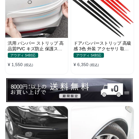
汎用 バンパー ストリップ 高
ドアバンパーストリップ 高級
品質PVC キズ防止 保護ステ
感 3色 外装 アクセサリ 取付
ッカー 4色 フロント・リア
簡単 保護フィルム キズ防止
アウディ S4対応
アウディ S4対応
キズ隠し
¥ 1,550
¥ 6,350
(税込)
(税込)