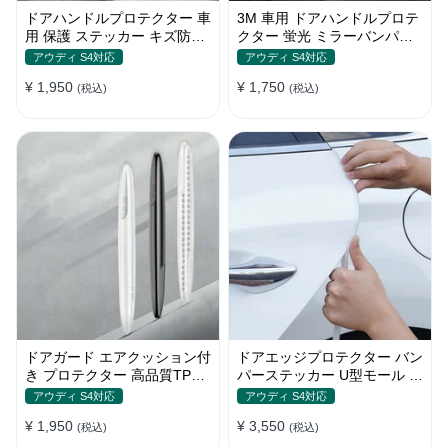
ドアハンドルプロテクター 車
3M 車用 ドアハンドルプロテ
用 保護 ステッカー キズ防止
クター 蛍光 ミラーバンパー
高品質TPU製 4枚セット
反射ステッカー 保護フィルム
アウディ S4対応
アウディ S4対応
¥ 1,950
¥ 1,750
(税込)
(税込)
ドアガード エアクッション付
ドアエッジプロテクター バン
き プロテクター 高品質TPU
パーステッカー U型モール キ
製 キズ防止 取り付け簡単
ズ防止 取り付け簡単 騒音低
アウディ S4対応
アウディ S4対応
減
¥ 1,950
¥ 3,550
(税込)
(税込)