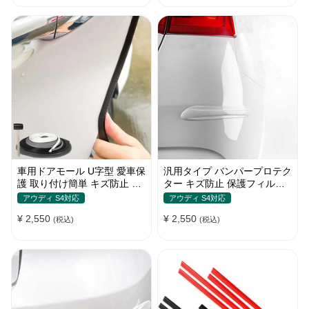
車用ドアモール U字型 愛車保
汎用タイプ バンパープロテク
護 取り付け簡単 キズ防止 騒
ター キズ防止 保護フィルム
音低減 5m バンパーストリッ
取り付け簡単 フィット感抜群
アウディ S4対応
アウディ S4対応
プ
¥ 2,550
¥ 2,550
(税込)
(税込)