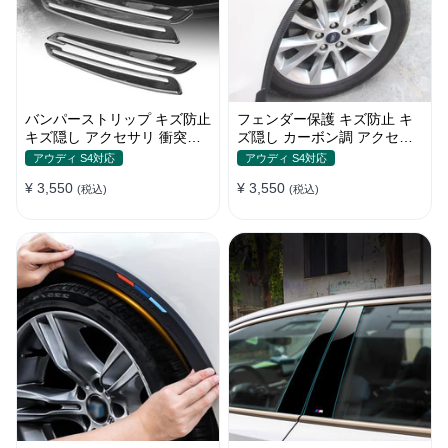
バンパーストリップ キズ防止
フェンダー保護 キズ防止 キ
キズ隠し アクセサリ 衝突防
ズ隠し カーボン調 アクセサ
止 取付簡単 保護フィルム
リー 取付簡単 保護ステッカ
アウディ S4対応
アウディ S4対応
ー
¥ 3,550
¥ 3,550
(税込)
(税込)