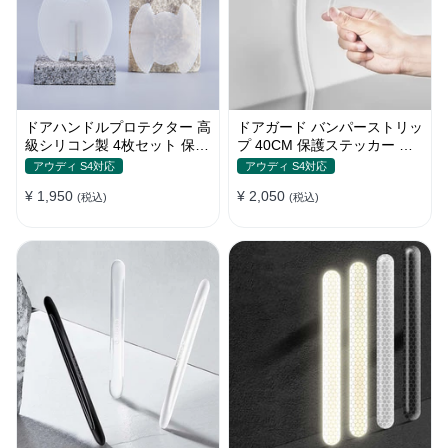
ドアハンドルプロテクター 高
ドアガード バンパーストリッ
級シリコン製 4枚セット 保護
プ 40CM 保護ステッカー キ
フィルム キズ防止 全車種
ズ防止 プロテクターシール
アウディ S4対応
アウディ S4対応
¥ 1,950
¥ 2,050
(税込)
(税込)