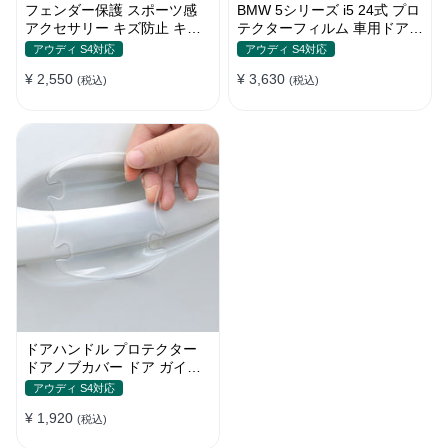
フェンダー保護 スポーツ感
BMW 5シリーズ i5 24式 プロ
アクセサリー キズ防止 キズ
テクターフィルム 車用ドアフ
隠し プロテクションステッカ
ィルム 車包装フィルム チッ
アウディ S4対応
アウディ S4対応
ー
プ 傷 汚れ 防止 透明ベース
¥ 2,550
¥ 3,630
(税込)
(税込)
ドアハンドル プロテクター
ドアノブカバー ドア ガイド
傷防止透明シール カバー ス
アウディ S4対応
テッカー 保護 傷防止 ドアノ
¥ 1,920
ブガード 保護 外装 シール
(税込)