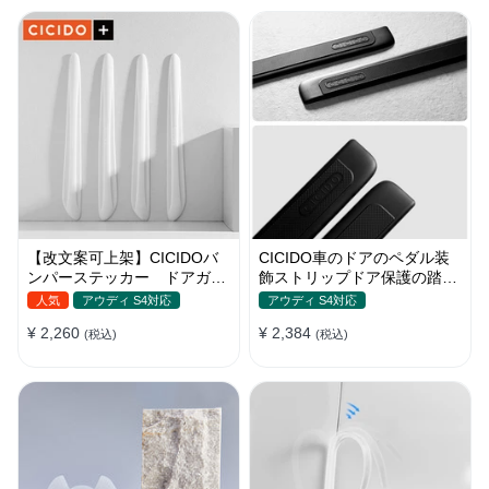
【改文案可上架】CICIDOバ
CICIDO車のドアのペダル装
ンパーステッカー ドアガー
飾ストリップドア保護の踏み
ド 衝突防止プロテクター 耐
つけ防止
人気
アウディ S4対応
アウディ S4対応
スクラッチ シリカゲル
¥ 2,260
¥ 2,384
(税込)
(税込)