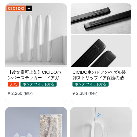
【改文案可上架】CICIDOバ
CICIDO車のドアのペダル装
ンパーステッカー ドアガー
飾ストリップドア保護の踏み
ド 衝突防止プロテクター 耐
つけ防止
人気
ホンダ フィット対応
ホンダ フィット対応
スクラッチ シリカゲル
¥ 2,260
¥ 2,384
(税込)
(税込)