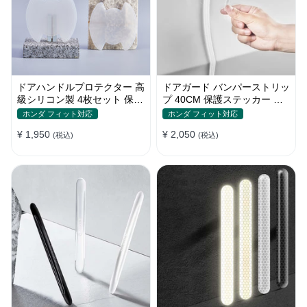
ドアハンドルプロテクター 高
ドアガード バンパーストリッ
級シリコン製 4枚セット 保護
プ 40CM 保護ステッカー キ
フィルム キズ防止 全車種
ズ防止 プロテクターシール
ホンダ フィット対応
ホンダ フィット対応
¥ 1,950
¥ 2,050
(税込)
(税込)