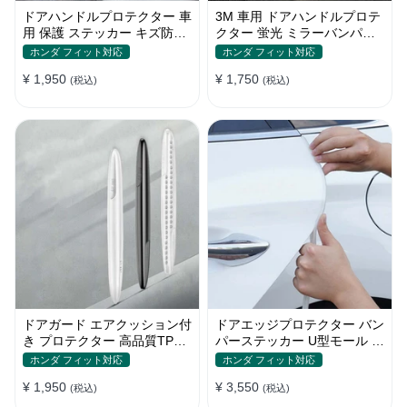
ドアハンドルプロテクター 車
3M 車用 ドアハンドルプロテ
用 保護 ステッカー キズ防止
クター 蛍光 ミラーバンパー
高品質TPU製 4枚セット
反射ステッカー 保護フィルム
ホンダ フィット対応
ホンダ フィット対応
¥ 1,950
¥ 1,750
(税込)
(税込)
ドアガード エアクッション付
ドアエッジプロテクター バン
き プロテクター 高品質TPU
パーステッカー U型モール キ
製 キズ防止 取り付け簡単
ズ防止 取り付け簡単 騒音低
ホンダ フィット対応
ホンダ フィット対応
減
¥ 1,950
¥ 3,550
(税込)
(税込)