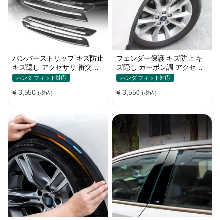
バンパーストリップ キズ防止
フェンダー保護 キズ防止 キ
キズ隠し アクセサリ 衝突防
ズ隠し カーボン調 アクセサ
止 取付簡単 保護フィルム
リー 取付簡単 保護ステッカ
ホンダ フィット対応
ホンダ フィット対応
ー
¥ 3,550
¥ 3,550
(税込)
(税込)