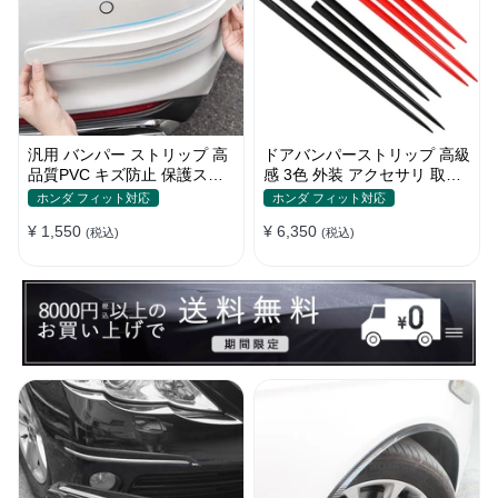
汎用 バンパー ストリップ 高
ドアバンパーストリップ 高級
品質PVC キズ防止 保護ステ
感 3色 外装 アクセサリ 取付
ッカー 4色 フロント・リア
簡単 保護フィルム キズ防止
ホンダ フィット対応
ホンダ フィット対応
キズ隠し
¥ 1,550
¥ 6,350
(税込)
(税込)