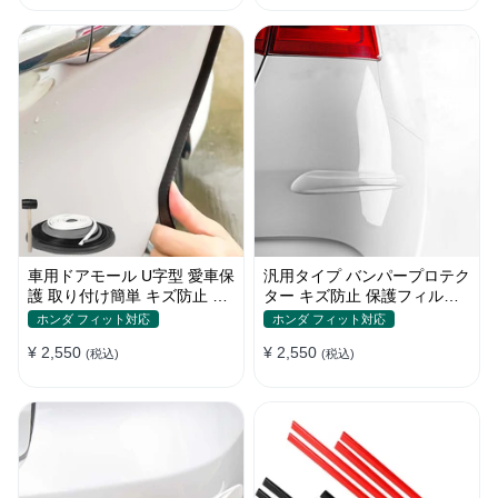
車用ドアモール U字型 愛車保
汎用タイプ バンパープロテク
護 取り付け簡単 キズ防止 騒
ター キズ防止 保護フィルム
音低減 5m バンパーストリッ
取り付け簡単 フィット感抜群
ホンダ フィット対応
ホンダ フィット対応
プ
¥ 2,550
¥ 2,550
(税込)
(税込)