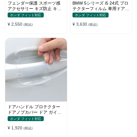
フェンダー保護 スポーツ感
BMW 5シリーズ i5 24式 プロ
アクセサリー キズ防止 キズ
テクターフィルム 車用ドアフ
隠し プロテクションステッカ
ィルム 車包装フィルム チッ
ホンダ フィット対応
ホンダ フィット対応
ー
プ 傷 汚れ 防止 透明ベース
¥ 2,550
¥ 3,630
(税込)
(税込)
ドアハンドル プロテクター
ドアノブカバー ドア ガイド
傷防止透明シール カバー ス
ホンダ フィット対応
テッカー 保護 傷防止 ドアノ
¥ 1,920
ブガード 保護 外装 シール
(税込)