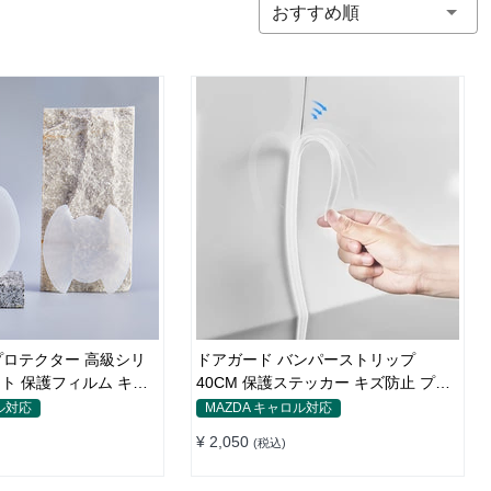
おすすめ順
ロテクター 高級シリ
ドアガード バンパーストリップ
ト 保護フィルム キズ
40CM 保護ステッカー キズ防止 プロ
テクターシール
ル対応
MAZDA キャロル対応
¥ 2,050
(税込)