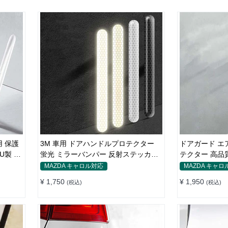
 保護
3M 車用 ドアハンドルプロテクター
ドアガード エ
U製 4
蛍光 ミラーバンパー 反射ステッカー
テクター 高品質
保護フィルム
付け簡単
MAZDA キャロル対応
MAZDA キャロ
¥ 1,750
¥ 1,950
(税込)
(税込)