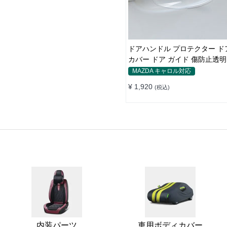
ドアハンドル プロテクター ド
カバー ドア ガイド 傷防止透
カバー ステッカー 保護 傷防止
MAZDA キャロル対応
ブガード 保護 外装 シール
¥ 1,920
(税込)
内装パーツ
車用ボディカバー