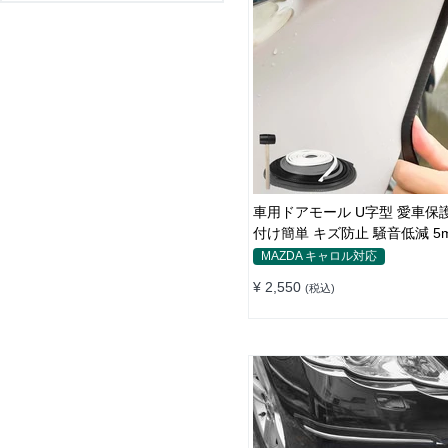
車用ドアモール U字型 愛車保
付け簡単 キズ防止 騒音低減 5
パーストリップ
MAZDA キャロル対応
¥ 2,550
(税込)