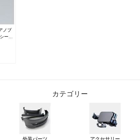
アノブ
明シール
 ドアノ
カテゴリー
外装パーツ
アクセサリー