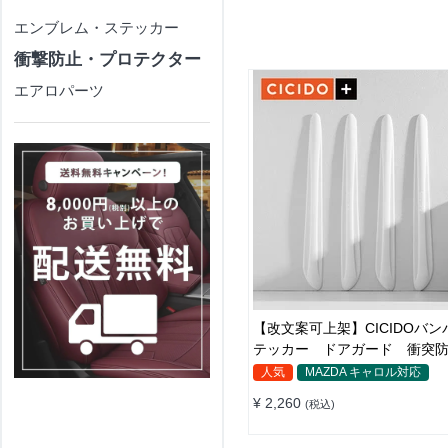
エンブレム・ステッカー
衝撃防止・プロテクター
エアロパーツ
【改文案可上架】CICIDOバン
テッカー ドアガード 衝突
テクター 耐スクラッチ シリカ
人気
MAZDA キャロル対応
¥ 2,260
(税込)