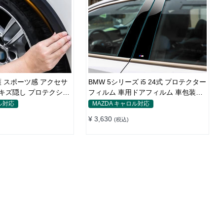
 スポーツ感 アクセサ
BMW 5シリーズ i5 24式 プロテクター
 キズ隠し プロテクショ
フィルム 車用ドアフィルム 車包装フ
ィルム チップ 傷 汚れ 防止 透明ベー
ル対応
MAZDA キャロル対応
ス
¥ 3,630
(税込)