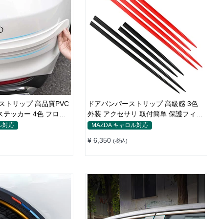
ストリップ 高品質PVC
ドアバンパーストリップ 高級感 3色
ステッカー 4色 フロン
外装 アクセサリ 取付簡単 保護フィル
ム キズ防止 キズ隠し
ル対応
MAZDA キャロル対応
¥ 6,350
(税込)