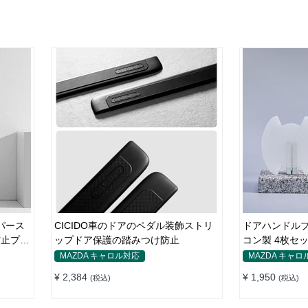
パース
CICIDO車のドアのペダル装飾ストリ
ドアハンドルプ
防止プロ
ップドア保護の踏みつけ防止
コン製 4枚セッ
ゲル
防止 全車種
MAZDA キャロル対応
MAZDA キャロ
¥ 2,384
¥ 1,950
(税込)
(税込)