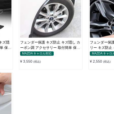
キズ隠
フェンダー保護 キズ防止 キズ隠し カ
フェンダー保護
単 保護
ーボン調 アクセサリー 取付簡単 保護
リー キズ防止
ステッカー
ンステッカー
MAZDA キャロル対応
MAZDA キャロ
¥ 3,550
¥ 2,550
(税込)
(税込)