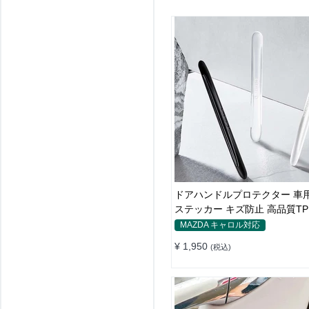
ドアハンドルプロテクター 車用
ステッカー キズ防止 高品質TP
枚セット
MAZDA キャロル対応
¥ 1,950
(税込)