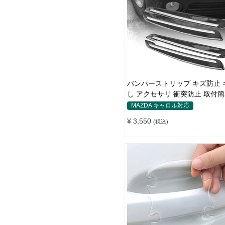
バンパーストリップ キズ防止 
し アクセサリ 衝突防止 取付簡
フィルム
MAZDA キャロル対応
¥ 3,550
(税込)