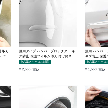
護 取り
汎用タイプ バンパープロテクター キ
汎用 バンパー 
m バン
ズ防止 保護フィルム 取り付け簡単 フ
キズ防止 保護
ィット感抜群
ト・リア
MAZDA キャロル対応
MAZDA キャロ
¥ 2,550
¥ 1,550
(税込)
(税込)