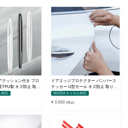
アクッション付き プロ
ドアエッジプロテクター バンパース
TPU製 キズ防止 取り
テッカー U型モール キズ防止 取り付
け簡単 騒音低減
ル対応
MAZDA キャロル対応
¥ 3,550
(税込)