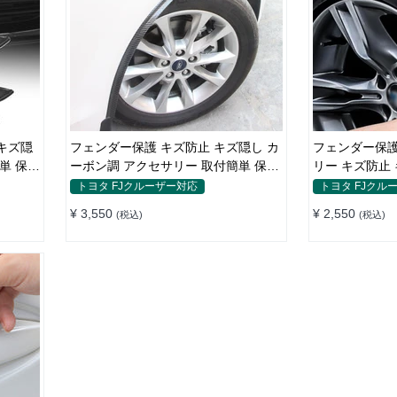
キズ隠
フェンダー保護 キズ防止 キズ隠し カ
フェンダー保護
単 保護
ーボン調 アクセサリー 取付簡単 保護
リー キズ防止
ステッカー
ンステッカー
トヨタ FJクルーザー対応
トヨタ FJクル
¥ 3,550
¥ 2,550
(税込)
(税込)