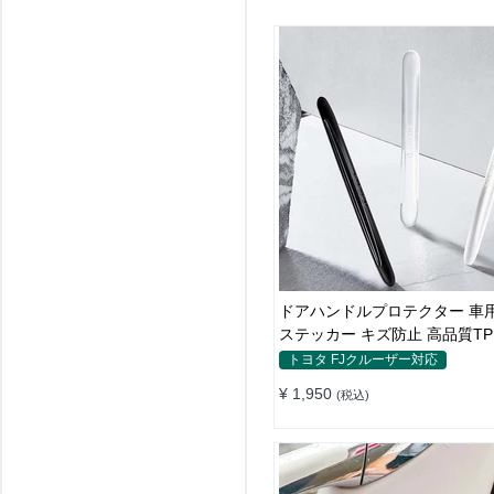
ドアハンドルプロテクター 車用
ステッカー キズ防止 高品質TP
枚セット
トヨタ FJクルーザー対応
¥ 1,950
(税込)