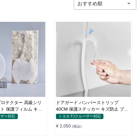
おすすめ順
ロテクター 高級シリ
ドアガード バンパーストリップ
ト 保護フィルム キズ
40CM 保護ステッカー キズ防止 プロ
テクターシール
ーザー対応
トヨタ FJクルーザー対応
¥ 2,050
(税込)