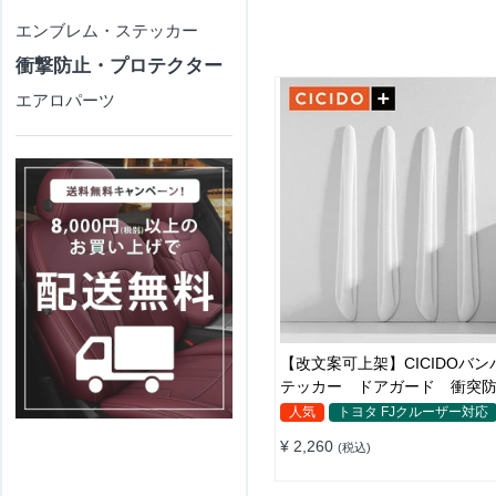
エンブレム・ステッカー
衝撃防止・プロテクター
エアロパーツ
【改文案可上架】CICIDOバン
テッカー ドアガード 衝突
テクター 耐スクラッチ シリカ
人気
トヨタ FJクルーザー対応
¥ 2,260
(税込)