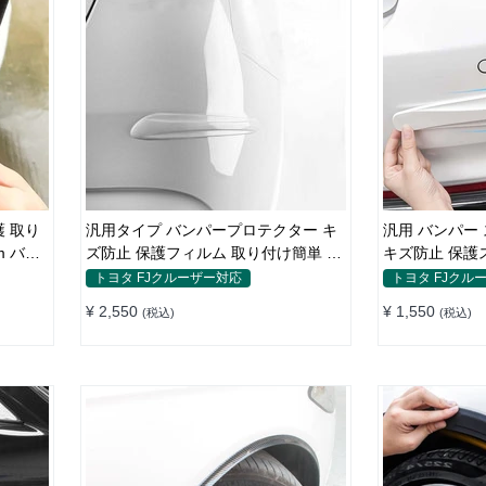
護 取り
汎用タイプ バンパープロテクター キ
汎用 バンパー 
m バン
ズ防止 保護フィルム 取り付け簡単 フ
キズ防止 保護
ィット感抜群
ト・リア
トヨタ FJクルーザー対応
トヨタ FJクル
¥ 2,550
¥ 1,550
(税込)
(税込)