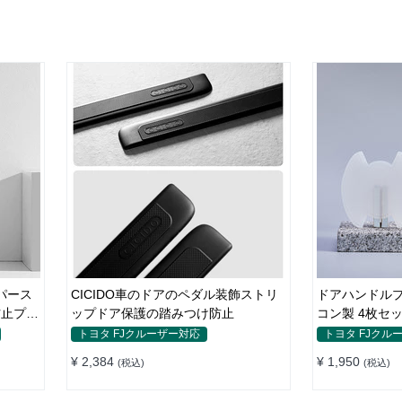
パース
CICIDO車のドアのペダル装飾ストリ
ドアハンドルプ
防止プロ
ップドア保護の踏みつけ防止
コン製 4枚セッ
ゲル
防止 全車種
トヨタ FJクルーザー対応
トヨタ FJクル
¥ 2,384
¥ 1,950
(税込)
(税込)