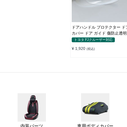
ドアハンドル プロテクター ド
カバー ドア ガイド 傷防止透
カバー ステッカー 保護 傷防止
トヨタ FJクルーザー対応
ブガード 保護 外装 シール
¥ 1,920
(税込)
内装パーツ
車用ボディカバー