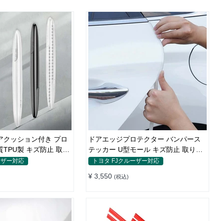
アクッション付き プロ
ドアエッジプロテクター バンパース
TPU製 キズ防止 取り
テッカー U型モール キズ防止 取り付
け簡単 騒音低減
ーザー対応
トヨタ FJクルーザー対応
¥ 3,550
(税込)