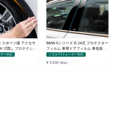
 スポーツ感 アクセサ
BMW 5シリーズ i5 24式 プロテクター
 キズ隠し プロテクショ
フィルム 車用ドアフィルム 車包装フ
ィルム チップ 傷 汚れ 防止 透明ベー
ーザー対応
トヨタ FJクルーザー対応
ス
¥ 3,630
(税込)