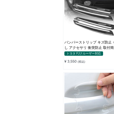
バンパーストリップ キズ防止 
し アクセサリ 衝突防止 取付簡
フィルム
トヨタ FJクルーザー対応
¥ 3,550
(税込)