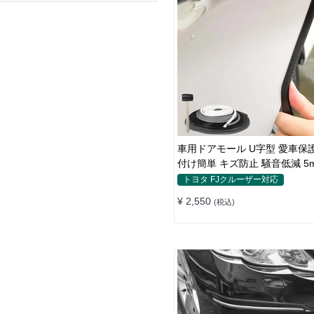
車用ドアモール U字型 愛車保
付け簡単 キズ防止 騒音低減 5
パーストリップ
トヨタ FJクルーザー対応
¥ 2,550
(税込)