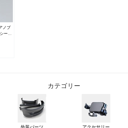
アノブ
明シール
 ドアノ
カテゴリー
外装パーツ
アクセサリー