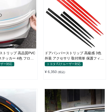
ストリップ 高品質PVC
ドアバンパーストリップ 高級感 3色
ステッカー 4色 フロン
外装 アクセサリ 取付簡単 保護フィル
ム キズ防止 キズ隠し
ーザー対応
トヨタ FJクルーザー対応
¥ 6,350
(税込)