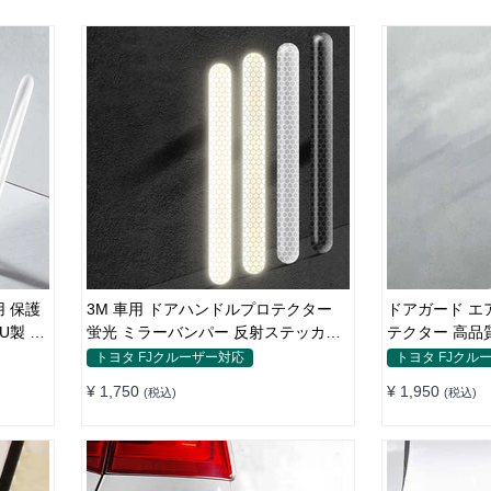
 保護
3M 車用 ドアハンドルプロテクター
ドアガード エ
U製 4
蛍光 ミラーバンパー 反射ステッカー
テクター 高品質
保護フィルム
付け簡単
トヨタ FJクルーザー対応
トヨタ FJクル
¥ 1,750
¥ 1,950
(税込)
(税込)