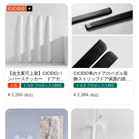
【改文案可上架】CICIDOバ
CICIDO車のドアのペダル装
ンパーステッカー ドアガー
飾ストリップドア保護の踏み
ド 衝突防止プロテクター 耐
つけ防止
人気
トヨタ プロボックス対応
トヨタ プロボックス対応
スクラッチ シリカゲル
¥ 2,260
¥ 2,384
(税込)
(税込)