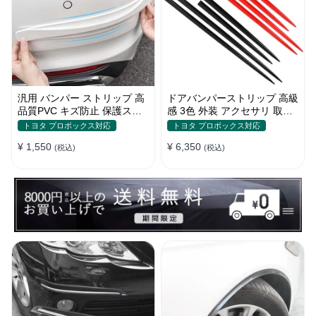
汎用 バンパー ストリップ 高
ドアバンパーストリップ 高級
品質PVC キズ防止 保護ステ
感 3色 外装 アクセサリ 取付
ッカー 4色 フロント・リア
簡単 保護フィルム キズ防止
トヨタ プロボックス対応
トヨタ プロボックス対応
キズ隠し
¥ 1,550
¥ 6,350
(税込)
(税込)