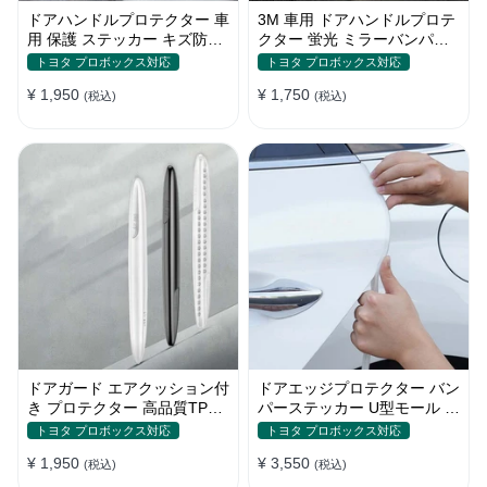
ドアハンドルプロテクター 車
3M 車用 ドアハンドルプロテ
用 保護 ステッカー キズ防止
クター 蛍光 ミラーバンパー
高品質TPU製 4枚セット
反射ステッカー 保護フィルム
トヨタ プロボックス対応
トヨタ プロボックス対応
¥ 1,950
¥ 1,750
(税込)
(税込)
ドアガード エアクッション付
ドアエッジプロテクター バン
き プロテクター 高品質TPU
パーステッカー U型モール キ
製 キズ防止 取り付け簡単
ズ防止 取り付け簡単 騒音低
トヨタ プロボックス対応
トヨタ プロボックス対応
減
¥ 1,950
¥ 3,550
(税込)
(税込)