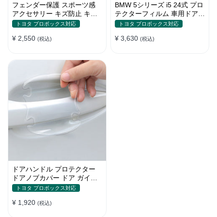
フェンダー保護 スポーツ感
BMW 5シリーズ i5 24式 プロ
アクセサリー キズ防止 キズ
テクターフィルム 車用ドアフ
隠し プロテクションステッカ
ィルム 車包装フィルム チッ
トヨタ プロボックス対応
トヨタ プロボックス対応
ー
プ 傷 汚れ 防止 透明ベース
¥ 2,550
¥ 3,630
(税込)
(税込)
ドアハンドル プロテクター
ドアノブカバー ドア ガイド
傷防止透明シール カバー ス
トヨタ プロボックス対応
テッカー 保護 傷防止 ドアノ
¥ 1,920
ブガード 保護 外装 シール
(税込)