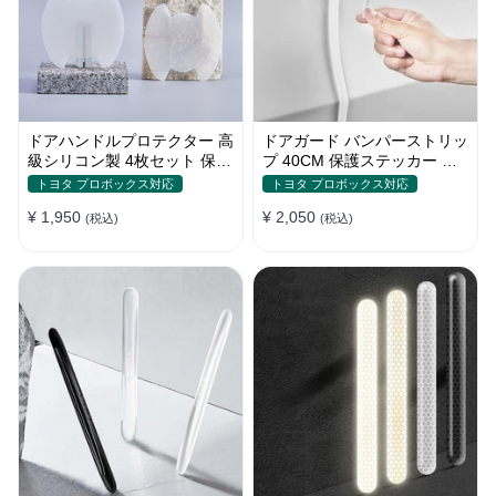
ドアハンドルプロテクター 高
ドアガード バンパーストリッ
級シリコン製 4枚セット 保護
プ 40CM 保護ステッカー キ
フィルム キズ防止 全車種
ズ防止 プロテクターシール
トヨタ プロボックス対応
トヨタ プロボックス対応
¥ 1,950
¥ 2,050
(税込)
(税込)