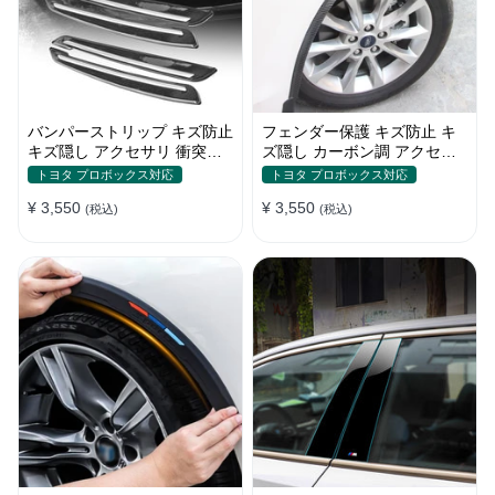
バンパーストリップ キズ防止
フェンダー保護 キズ防止 キ
キズ隠し アクセサリ 衝突防
ズ隠し カーボン調 アクセサ
止 取付簡単 保護フィルム
リー 取付簡単 保護ステッカ
トヨタ プロボックス対応
トヨタ プロボックス対応
ー
¥ 3,550
¥ 3,550
(税込)
(税込)