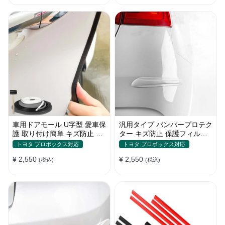
車用ドアモール U字型 愛車保
汎用タイプ バンパープロテク
護 取り付け簡単 キズ防止 騒
ター キズ防止 保護フィルム
音低減 5m バンパーストリッ
取り付け簡単 フィット感抜群
トヨタ プロボックス対応
トヨタ プロボックス対応
プ
¥ 2,550
¥ 2,550
(税込)
(税込)