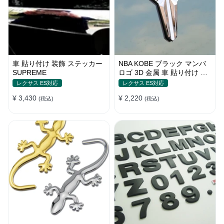
車 貼り付け 装飾 ステッカー
NBA KOBE ブラック マンバ
SUPREME
ロゴ 3D 金属 車 貼り付け 装
飾 ステッカー
レクサス ES対応
レクサス ES対応
¥ 3,430
¥ 2,220
(税込)
(税込)