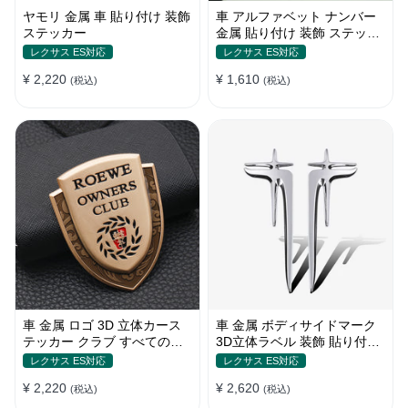
ヤモリ 金属 車 貼り付け 装飾
車 アルファベット ナンバー
ステッカー
金属 貼り付け 装飾 ステッカ
ー
レクサス ES対応
レクサス ES対応
¥ 2,220
¥ 1,610
(税込)
(税込)
車 金属 ロゴ 3D 立体カース
車 金属 ボディサイドマーク
テッカー クラブ すべての車
3D立体ラベル 装飾 貼り付け
種対応 カスタム サイドポス
ステッカー
レクサス ES対応
レクサス ES対応
ト
¥ 2,220
¥ 2,620
(税込)
(税込)