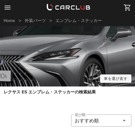
Home
>
外装パーツ
>
エンブレム・ステッカー
車を選び直す
レクサス ES エンブレム・ステッカーの検索結果
並び順
おすすめ順