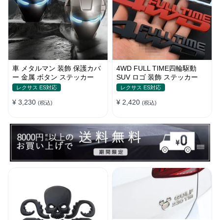
車 メタルマン 装飾 保護カバ
4WD FULL TIME四輪駆動
ー 金属 ボタン ステッカー
SUV ロゴ 装飾 ステッカー
レクサス ES対応
レクサス ES対応
¥ 3,230
¥ 2,420
(税込)
(税込)