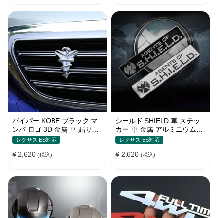
バイパー KOBE ブラック マ
シールド SHIELD 車 ステッ
ンバ ロゴ 3D 金属 車 貼り付
カー 車 金属 アルミニウム合
け 装飾 ステッカー
金 スクラッチオクルージョン
レクサス ES対応
レクサス ES対応
ステッカー
¥ 2,620
¥ 2,620
(税込)
(税込)