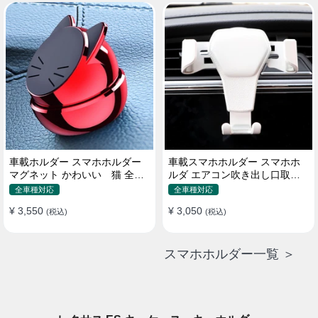
車載ホルダー スマホホルダー
車載スマホホルダー スマホホ
マグネット かわいい 猫 全機
ルダ エアコン吹き出し口取り
種 片手操作
付け 全機種 可愛い アニメ
全車種対応
全車種対応
¥ 3,550
¥ 3,050
(税込)
(税込)
スマホホルダー一覧 ＞