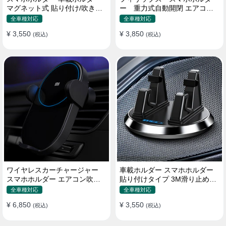
マグネット式 貼り付け/吹き出
ー 重力式自動開閉 エアコン
し口 合金 多機種対応
吹き出し口用 クリップ式 車
全車種対応
全車種対応
¥ 3,550
¥ 3,850
(税込)
(税込)
ワイヤレスカーチャージャー
車載ホルダー スマホホルダー
スマホホルダー エアコン吹き
貼り付けタイプ 3M滑り止めシ
出し口/ 貼り付け
リコンパッド 全機種
全車種対応
全車種対応
¥ 6,850
¥ 3,550
(税込)
(税込)