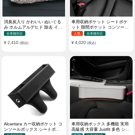
消臭炭入り かわいい ぬいぐる
車用収納ポケット シートポケ
み ホルムアルデヒド 除去 イン
ット 隙間ポケット コンソール
テリア 贈り物
ボックス カー用品
全車種対応
人気
全車種対応
¥ 2,410
¥ 4,020
(税込)
(税込)
Alcantara カー収納ポケット コ
車用収納ボックス 多機能 実用
ンソールボックス シートポケ
高級感 大容量 Justfit 多色 シー
ット 隙間ポケットセット
トポケット ギャップ 隙間収納