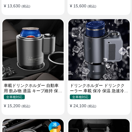
¥ 13,630
¥ 15,600
(税込)
(税込)
車載ドリンクホルダー 自動車
ドリンクホルダー ドリンクク
用 飲み物 適温 キープ維持 保温
ーラー 車載 保冷 保温 急速冷却
冷機能付き
缶対応
全車種対応
全車種対応
¥ 15,200
¥ 24,100
(税込)
(税込)