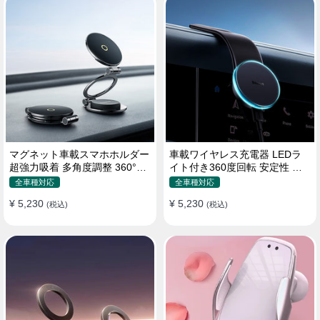
マグネット車載スマホホルダー
車載ワイヤレス充電器 LEDラ
超強力吸着 多角度調整 360°回
イト付き360度回転 安定性 粘
転な台座 車用ホルダー 折りた
着ゲル吸盤＆エアコン吹き出し
全車種対応
全車種対応
たみ式 片手操作 安定 落ちない
口式兼用 片手操作 置くだけワ
¥ 5,230
¥ 5,230
全機種対応
(税込)
イヤレス充電 スマホホルダー
(税込)