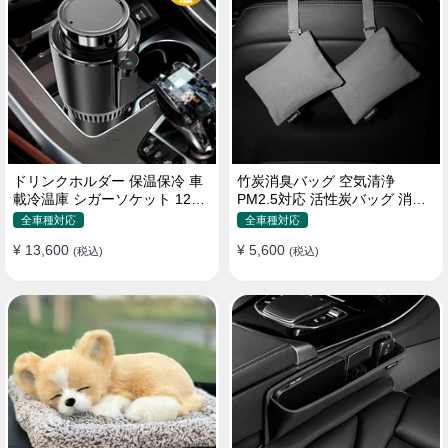
ドリンクホルダー 保温保冷 車
竹炭消臭バッグ 空気清浄
載冷温庫 シガーソケット 12V
PM2.5対応 活性炭バッグ 消臭
車用 車中泊
車用 デオドラント 繰り返し使
全車種対応
全車種対応
用可
¥ 13,600
¥ 5,600
(税込)
(税込)