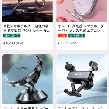
車載スマホホルダー 超強力吸
オシャレ 高級感 スマホホルダ
着 真空吸盤 携帯ホルダー 多角
ー ワイヤレス充電 エアコン吹
度調整 360°回転な台座 車用ホ
き出し口/ 吸盤タイプ 女性
全車種対応
人気
全車種対応
ルダー 折りたたみ式 片手操作
¥ 5,230
¥ 3,850
カー用品 全機種対応
(税込)
(税込)
スマホホルダー 車載ホルダー
フィリップス スマホホルダ