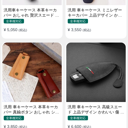
汎用車キーケース 本革キーカ
汎用 車キーケース ミニレザー
バー おしゃれ 贅沢スエード 格
キーカバー 上品デザイン かわ
好良いデザイン
いい マカロン色
全車種対応
全車種対応
¥ 5,050
¥ 3,550
(税込)
(税込)
汎用 車キーケース 本革キーカ
汎用 車キーケース 高級スエー
バー 真鍮ボタン おしゃれ シン
ド 上品デザイン かわいい 傷 汚
プルデザイン
れ防止 高級 オシャレ キーホル
全車種対応
全車種対応
ダー
¥ 3,850
¥ 6,600
(税込)
(税込)