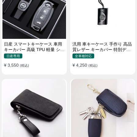
日産 スマートキーケース 車用
汎用 車キーケース 手作り 高品
キーカバー 高級 TPU 軽量 シリ
質レザー キーカバー 特別デザ
コン キーホルダー 汚れ 落下 傷
イン 手触りいい
日産専用
全車種対応
防止
¥ 3,550
¥ 4,250
(税込)
(税込)