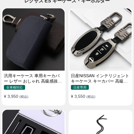
レクサス ES キーケース・キーホルダー
汎用キーケース 車用キーカバ
日産NISSAN インテリジェント
ー レザー おしゃれ 高級感抜群
キーケース キーカバー 高級品
ロゴオーダーメイド
軽量 3/4/5ボタン
全車種対応
日産専用
¥ 3,950
¥ 3,550
(税込)
(税込)