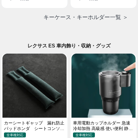
キーケース・キーホルダー一覧 ＞
レクサス ES 車内飾り・収納・グッズ
カーシートギャップ 漏れ防止
車用電動カップホルダー 急速
パッドホンダ シートコンソー
冷却加熱 高級感 使い便利 静音
ル 隙間 クッション
収納 飲み物
全車種対応
全車種対応