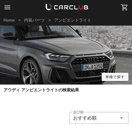
Home
>
内装パーツ
>
アンビエントライト
車種で探す
アウディ アンビエントライトの検索結果
並び順
おすすめ順