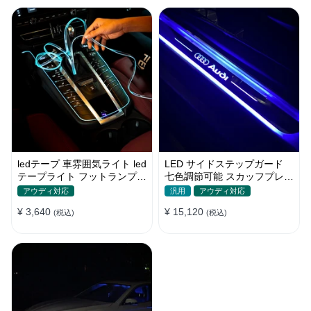
ledテープ 車雰囲気ライト led
LED サイドステップガード
テープライト フットランプ
七色調節可能 スカッフプレー
車内装飾 USB 3メートル
ト 自動変色 配線不要 自動変
アウディ対応
汎用
アウディ対応
色
¥ 3,640
¥ 15,120
(税込)
(税込)