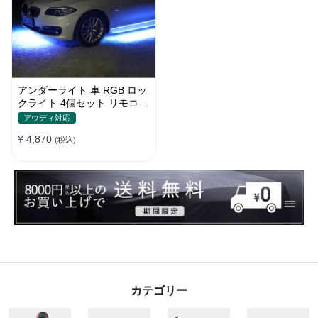
アンダーライト 車 RGB ロッ
クライト 4個セット リモコン
付き ボタンスイッチ付き 多
アウディ対応
機能 車外装飾 車のシャーシ
¥ 4,870
装飾用 防水 おしゃれ
(税込)
カテゴリー