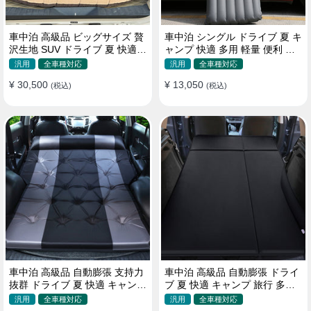
車中泊 高級品 ビッグサイズ 贅
車中泊 シングル ドライブ 夏 キ
沢生地 SUV ドライブ 夏 快適
ャンプ 快適 多用 軽量 便利 省
キャンプ 旅行 収納便利 エアー
スペース 旅行 エアーベッド
汎用
全車種対応
汎用
全車種対応
ベッド
¥ 30,500
¥ 13,050
(税込)
(税込)
車中泊 高級品 自動膨張 支持力
車中泊 高級品 自動膨張 ドライ
抜群 ドライブ 夏 快適 キャンプ
ブ 夏 快適 キャンプ 旅行 多用
旅行 省スペース エアーベッド
取付簡単 収納便利 エアーベッ
汎用
全車種対応
汎用
全車種対応
ド