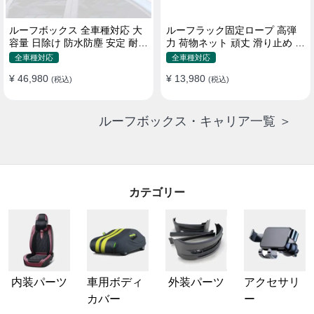
ルーフボックス 全車種対応 大
ルーフラック固定ロープ 高弾
容量 日除け 防水防塵 安定 耐久
力 荷物ネット 頑丈 滑り止め ス
使い便利 折畳式 車用ラゲッジ
トラップ付き ベースキャリア
全車種対応
全車種対応
ケース
¥ 46,980
¥ 13,980
(税込)
(税込)
ルーフボックス・キャリア一覧 ＞
カテゴリー
内装パーツ
車用ボディ
外装パーツ
アクセサリ
カバー
ー