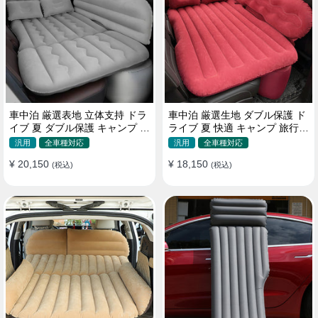
車中泊 厳選表地 立体支持 ドラ
車中泊 厳選生地 ダブル保護 ド
イブ 夏 ダブル保護 キャンプ 旅
ライブ 夏 快適 キャンプ 旅行
行 収納便利 取付簡単 全車種 エ
収納便利 全車種 多色 エアーベ
汎用
全車種対応
汎用
全車種対応
アーベッド
ッド
¥ 20,150
¥ 18,150
(税込)
(税込)