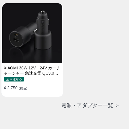
XIAOMI 36W 12V・24V カーチ
ャージャー 急速充電 QC3.0
LEDライト コンパクト 車載充
全車種対応
電器
¥ 2,750
(税込)
電源・アダプター一覧 ＞