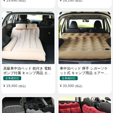
¥ 19,650
¥ 18,250
(税込)
(税込)
高級車中泊ベッド 枕付き 電動
車中泊ベッド 厚手 シガーソケ
ポンプ付属 キャンプ用品 エア
ット式 キャンプ用品 エアーベ
ーベッド 普通車 SUV
ッド 収納袋付き 普通車 SUV適
全車種対応
全車種対応
用
¥ 19,450
¥ 33,500
(税込)
(税込)