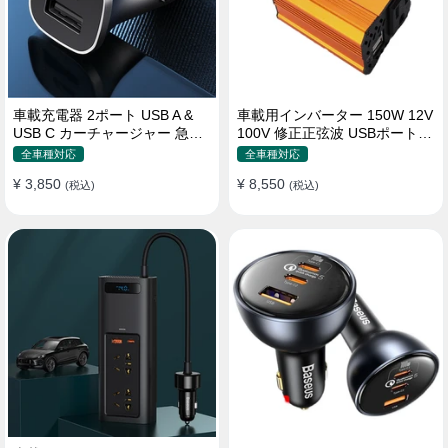
車載充電器 2ポート USB A &
車載用インバーター 150W 12V
USB C カーチャージャー 急速
100V 修正正弦波 USBポート2
充電USB [36W 12V-24V ]
口 コンバーター 防災用品 チャ
全車種対応
全車種対応
ージャー
¥ 3,850
¥ 8,550
(税込)
(税込)