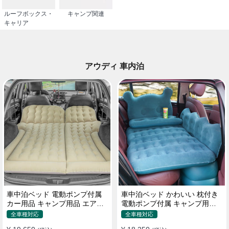
ルーフボックス・
キャンプ関連
キャリア
アウディ 車内泊
車中泊ベッド 電動ポンプ付属
車中泊ベッド かわいい 枕付き
カー用品 キャンプ用品 エアー
電動ポンプ付属 キャンプ用品
ベッド SUV車 普通車適用
エアーベッド 普通車 SUV
全車種対応
全車種対応