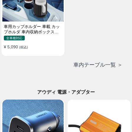
車用カップホルダー 車載 カッ
プホルダ 車内収納ボックス車
載テーブル スマホ置き 調整可
全車種対応
能なベース 車載 取付簡単 滑り
¥ 5,090
止め 小物置き 多機能 使い勝手
(税込)
車内テーブル一覧 ＞
アウディ 電源・アダプター