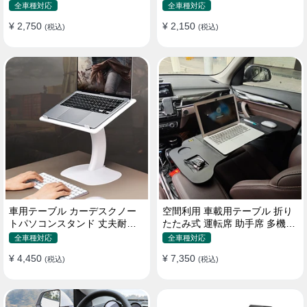
機能ラップトップバッグ
たみ式 パソコン 食事 物置
全車種対応
全車種対応
¥ 2,750
¥ 2,150
(税込)
(税込)
車用テーブル カーデスクノー
空間利用 車載用テーブル 折り
トパソコンスタンド 丈夫耐用
たたみ式 運転席 助手席 多機能
調整可能 車内車外 多機能用
パソコン 食事 書き込み
全車種対応
全車種対応
¥ 4,450
¥ 7,350
(税込)
(税込)