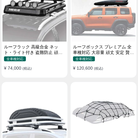
ルーフラック 高級合金 ネッ
ルーフボックス プレミアム 全
ト・ライト付き 盗難防止 頑丈
車種対応 大容量 頑丈 安定 贅沢
安定 分離式 大容量 ベースキャ
使い心地 おしゃれ 多色 車用ラ
全車種対応
全車種対応
リア
ゲッジケース
¥ 74,000
¥ 120,600
(税込)
(税込)