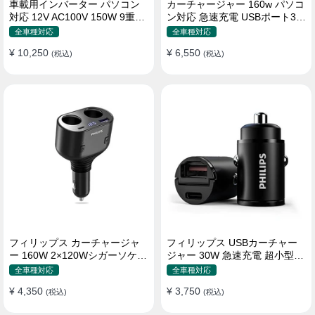
車載用インバーター パソコン
カーチャージャー 160w パソコ
対応 12V AC100V 150W 9重保
ン対応 急速充電 USBポート3つ
護 ディスプレイ付き 静音タイ
Type-C シガーソケット
全車種対応
全車種対応
プ
¥ 10,250
¥ 6,550
(税込)
(税込)
フィリップス カーチャージャ
フィリップス USBカーチャー
ー 160W 2×120Wシガーソケッ
ジャー 30W 急速充電 超小型設
ト おしゃれ
計 おしゃれ シガーソケット
全車種対応
全車種対応
¥ 4,350
¥ 3,750
(税込)
(税込)