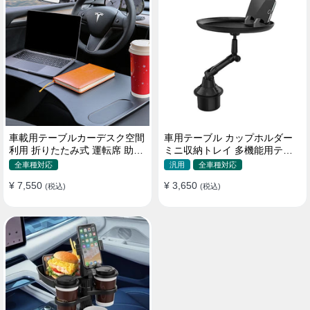
車載用テーブルカーデスク空間
車用テーブル カップホルダー
利用 折りたたみ式 運転席 助手
ミニ収納トレイ 多機能用テー
席 多機能 滑り止め 安定
ブル 食事 物置き用 高品質
全車種対応
汎用
全車種対応
¥ 7,550
¥ 3,650
(税込)
(税込)