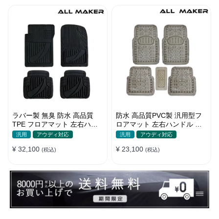
ラバー製 無臭 防水 高品質
防水 高品質PVC製 汎用型フ
TPE フロアマット 左右ハン
ロアマット 左右ハンドル 汚
ドル 厚手 汚れ防止 DIY
れ防止 DIY 滑り防止 耐久
汎用
アウディ対応
汎用
アウディ対応
¥ 32,100
¥ 23,100
(税込)
(税込)