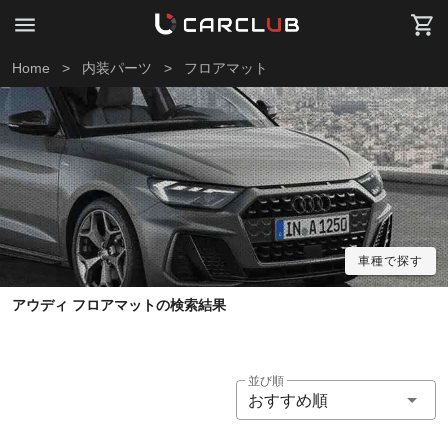
Home
>
内装パーツ
>
フロアマット
車種で探す
アウディ フロアマットの検索結果
並び順
おすすめ順