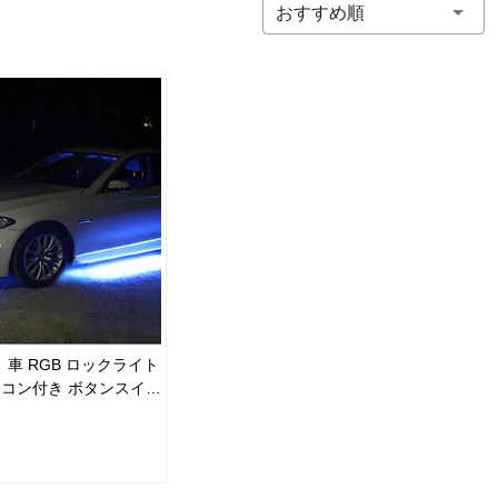
おすすめ順
 車 RGB ロックライト
モコン付き ボタンスイッ
 車外装飾 車のシャーシ
おしゃれ