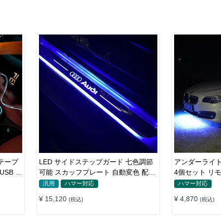
 テープ
LED サイドステップガード 七色調節
アンダーライト
SB 3
可能 スカッフプレート 自動変色 配線
4個セット リ
不要 自動変色
チ付き 多機能
汎用
ハマー対応
ハマー対応
装飾用 防水 
¥ 15,120
¥ 4,870
(税込)
(税込)