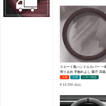
スエード風ハンドルカバー 一
滑り止め 手触れよし 吸汗 高級
汎用 35~38CM
人気
汎用
ハマー対応
¥ 14,350
(税込)