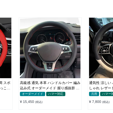
調 スポ
高級感 通気 本革 ハンドルカバー 編み
通気性 涼しい
かっこい
込み式 オーダーメイド 握り感抜群 操
しゃれ レザー 触感よく シンブル 落ち
作性アップ
着いた気品 35~
オーダーメイド
ハマー対応
汎用
ハマー
¥ 15,450
¥ 7,800
(税込)
(税込)