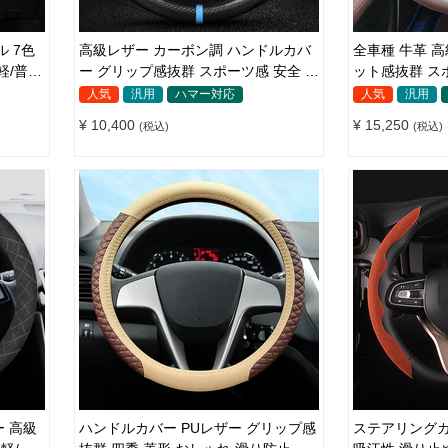
 7色
高級レザー カーボン調 ハンドルカバ
全車種 牛革 
ー グリップ感抜群 スポーツ感 安全 耐
ット感抜群 ス
久性 38CM
型/D型 37~38
人気
汎用
ハマー対応
人気
汎用
¥ 10,400
¥ 15,250
(税込)
(税込)
 高級
ハンドルカバー PUレザー グリップ感
ステアリングカ