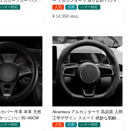
め スポーツカー ハンド
ー アルカンターラ 滑り止め ハンドル
8CM
カバー 35~40CM
ハマー対応
人気
汎用
ハマー対応
¥ 14,350
(税込)
カバー 牛革 本革 天然
Alcantara アルカンターラ 高品質 人間
ゴム 滑り止め かっこいい 35~40CM
工学デザイン スエード 絶妙な肌触り
O/D型兼用 37~38CM
ハマー対応
人気
汎用
ハマー対応