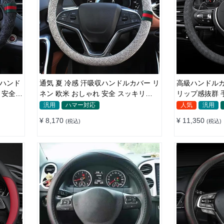
通気 夏 冷感 汗吸収ハンドルカバー リ
高級ハンドルカ
 安全
ネン 欧米 おしゃれ 安全 スッキリ
リップ感抜群 手
Ｏ/D型汎用 37~38CM
形/D型 36-4
汎用
ハマー対応
人気
汎用
¥ 8,170
¥ 11,350
(税込)
(税込)