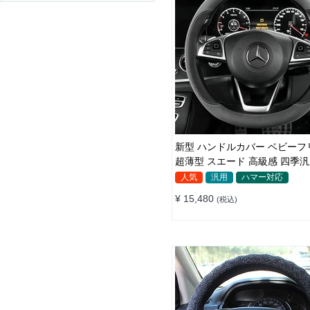
新型 ハンドルカバー ベビーフリース
超薄型 スエード 高級感 四季汎用 3色
展開 38CM
人気
汎用
ハマー対応
¥ 15,480
(税込)