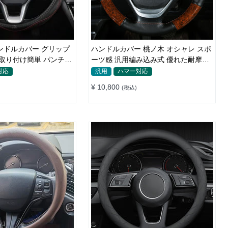
ンドルカバー グリップ
ハンドルカバー 桃ノ木 オシャレ スポ
 取り付け簡単 パンチン
ーツ感 汎用編み込み式 優れた耐摩耗
CM
性 38CM
対応
汎用
ハマー対応
¥ 10,800
(税込)