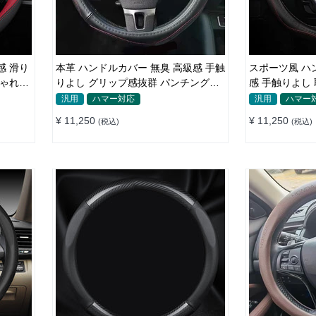
感 滑り
本革 ハンドルカバー 無臭 高級感 手触
スポーツ風 ハ
しゃれ
りよし グリップ感抜群 パンチング加
感 手触りよし
工 通気性 35-40CM
グ加工 35-40
汎用
ハマー対応
汎用
ハマー
¥ 11,250
¥ 11,250
(税込)
(税込)