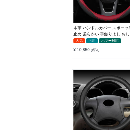
本革 ハンドルカバー スポーツ
止め 柔らかい 手触りよし お
軽/普自動車 38CM
人気
汎用
ハマー対応
¥ 10,850
(税込)