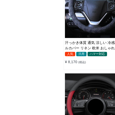
汗っかき体質 通気 涼しい 冷感ハンド
ルカバー リネン 欧米 おしゃれ
38CM
人気
汎用
ハマー対応
¥ 8,170
(税込)