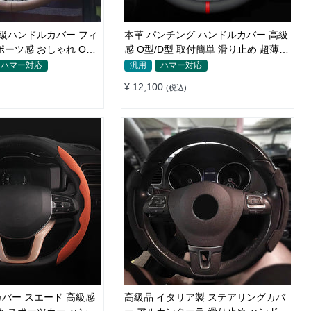
高級ハンドルカバー フィ
本革 パンチング ハンドルカバー 高級
ポーツ感 おしゃれ O
感 O型/D型 取付簡単 滑り止め 超薄い
CM
38CM
ハマー対応
汎用
ハマー対応
¥ 12,100
(税込)
バー スエード 高級感
高級品 イタリア製 ステアリングカバ