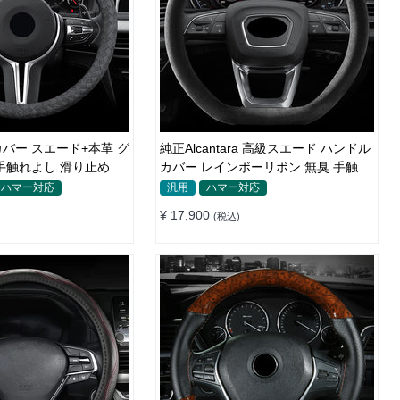
バー スエード+本革 グ
純正Alcantara 高級スエード ハンドル
触れよし 滑り止め O
カバー レインボーリボン 無臭 手触り
0CM
おしゃれ 37~39CM
ハマー対応
汎用
ハマー対応
¥ 17,900
(税込)