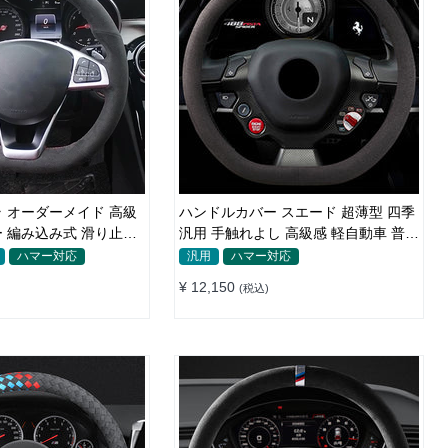
 オーダーメイド 高級
ハンドルカバー スエード 超薄型 四季
止め
汎用 手触れよし 高級感 軽自動車 普通
車 O/D型 36~39.5CM
ハマー対応
汎用
ハマー対応
¥ 12,150
(税込)