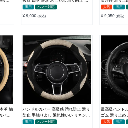
 軽/普
抜群 四季 菱形 おしゃれ 滑り防止 触
吸汗性 滑り止
感よく 菱形の刺繍 35~38CM
ルカバー 37~3
汎用
ハマー対応
人気
汎用
¥ 9,000
¥ 9,050
(税込)
(税込)
本革 触
ハンドルカバー 高級感 汚れ防止 滑り
最高級ハンドル
カバー
防止 手触りよし 通気性いい リネン素
材 上質 37~38cm
汎用
ハマー対応
人気
汎用