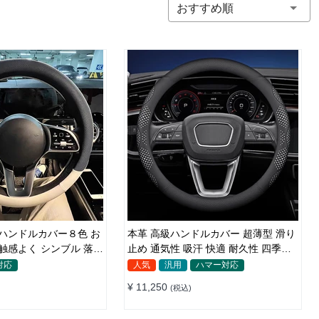
おすすめ順
 ハンドルカバー８色 お
本革 高級ハンドルカバー 超薄型 滑り
止め 通気性 吸汗 快適 耐久性 四季汎
40CM
用 35~40CM
対応
人気
汎用
ハマー対応
¥ 11,250
(税込)