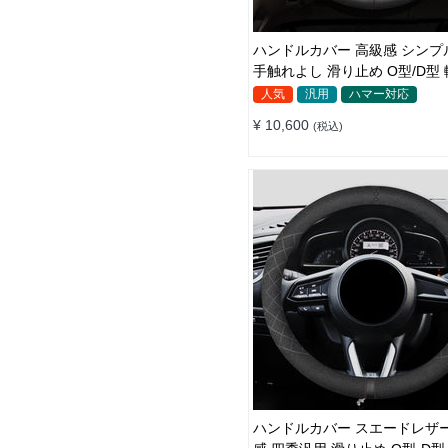
ハンドルカバー 高級感 シンプル
手触れよし 滑り止め O型/D型 軽/普自
動車 38CM
人気
汎用
ハマー対応
¥ 10,600
(税込)
ハンドルカバー スエードレザー