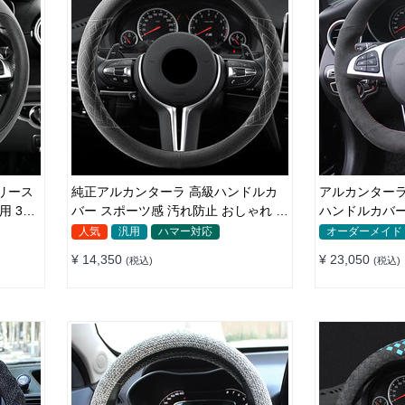
純正アルカンターラ 高級ハンドルカ
アルカンターラ
バー スポーツ感 汚れ防止 おしゃれ 全
ハンドルカバー 編み込み式 滑り
車種対応 37~38CM
フィット感
人気
汎用
ハマー対応
オーダーメイド
¥ 14,350
¥ 23,050
(税込)
(税込)