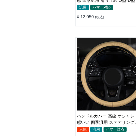
感 四季汎用 滑り止め O型-D型
自動車 SUV 37~38CM
汎用
ハマー対応
¥ 12,050
(税込)
ハンドルカバー 高級 オシャレ 
感いい 四季汎用 ステアリング
38CM
人気
汎用
ハマー対応