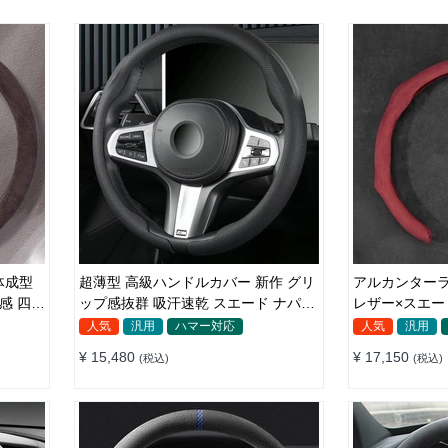
体成型
超薄型 高級ハンドルカバー 新作 グリ
アルカンターラ
感 四季
ップ感抜群 吸汗速乾 スエード ナパレ
レザー×スエー
ザー 通年使用 37~38CM
用
人気
汎用
ハマー対応
人気
汎用
¥ 15,480
¥ 17,150
(税込)
(税込)