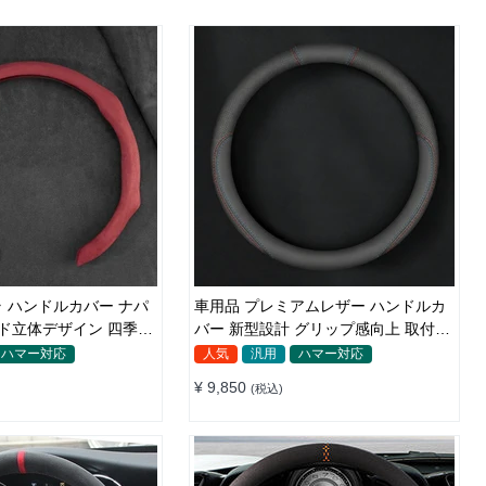
 ハンドルカバー ナパ
車用品 プレミアムレザー ハンドルカ
ド立体デザイン 四季汎
バー 新型設計 グリップ感向上 取付簡
 O/D型兼用 38-40cm
単 滑り止め 36〜38cm
ハマー対応
人気
汎用
ハマー対応
¥ 9,850
(税込)