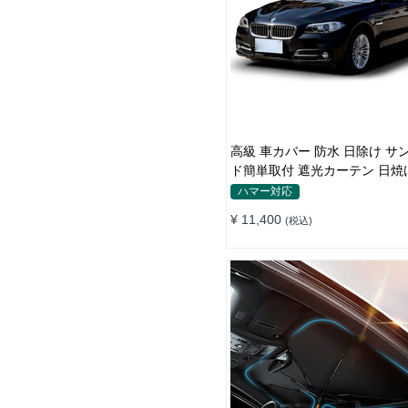
高級 車カバー 防水 日除け サンシェー
ド簡単取付 遮光カーテン 日焼
断熱 汎用
ハマー対応
¥ 11,400
(税込)