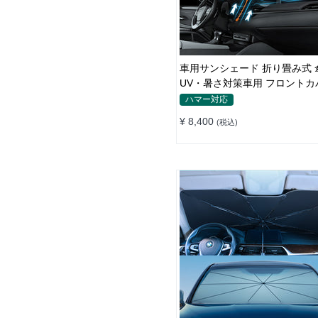
車用サンシェード 折り畳み式 
UV・暑さ対策車用 フロントカ
納簡単 おすすめ
ハマー対応
¥ 8,400
(税込)