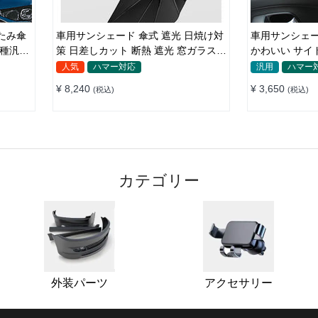
車用サンシェード 傘式 遮光 日焼け対
車用サンシェー
車種汎用
策 日差しカット 断熱 遮光 窓ガラスブ
かわいい サイ
レーカー付き 汎用 簡単取り付け 収納
光 遮熱 プラ
人気
ハマー対応
汎用
ハマー
バッグ付き 便利グッズ 環境にやさし
¥ 8,240
¥ 3,650
(税込)
(税込)
い
カテゴリー
外装パーツ
アクセサリー