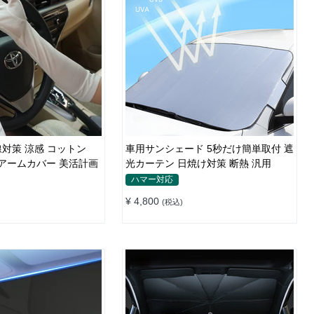
対策 涼感 コットン
車用サンシェード 5秒だけ簡単取付 遮
UVアームカバー 美活計画
光カーテン 日焼け対策 断熱 汎用
ハマー対応
¥ 4,800
(税込)