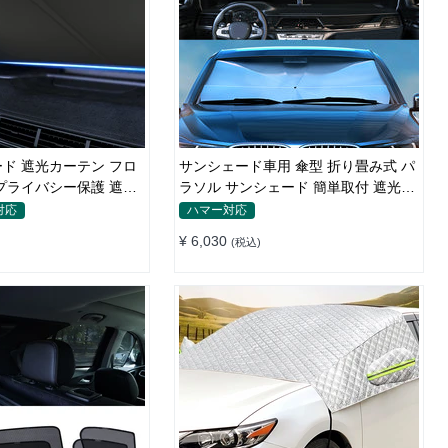
ド 遮光カーテン フロ
サンシェード車用 傘型 折り畳み式 パ
プライバシー保護 遮熱
ラソル サンシェード 簡単取付 遮光遮
熱 車窓日よけ UVカット
対応
ハマー対応
¥ 6,030
(税込)