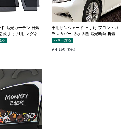
ド 遮光カーテン 日焼
車用サンシェード 日よけ フロントガ
流 蚊よけ 汎用 マグネッ
ラスカバー 防水防塵 遮光断熱 折畳 収
単
納簡単 降雨雪対策
対応
ハマー対応
¥ 4,150
(税込)