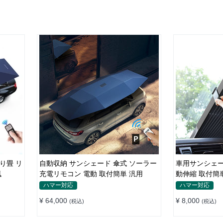
り畳 リ
自動収納 サンシェード 傘式 ソーラー
車用サンシェー
風
充電リモコン 電動 取付簡単 汎用
動伸縮 取付簡
ット 仮眠 断熱
ハマー対応
ハマー対応
¥ 64,000
¥ 8,000
(税込)
(税込)