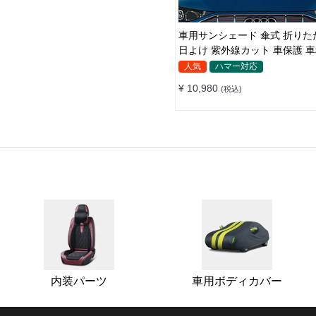
車用サンシェード 傘式 折りたたみ傘
日よけ 紫外線カット 車保護 
収納便利
人気
ハマー対応
¥ 10,980
(税込)
内装パーツ
車用ボディカバー