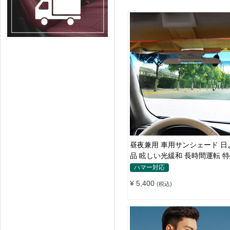
昼夜兼用 車用サンシェード 日
品 眩しい光緩和 長時間運転 
素材
ハマー対応
¥ 5,400
(税込)