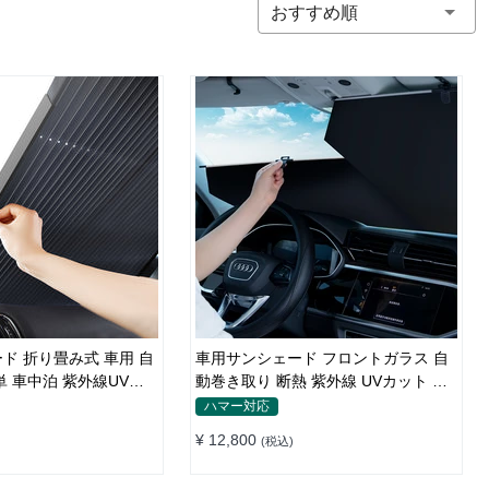
おすすめ順
ド 折り畳み式 車用 自
車用サンシェード フロントガラス 自
単 車中泊 紫外線UVカ
動巻き取り 断熱 紫外線 UVカット 取
付収納便利
ハマー対応
¥ 12,800
(税込)