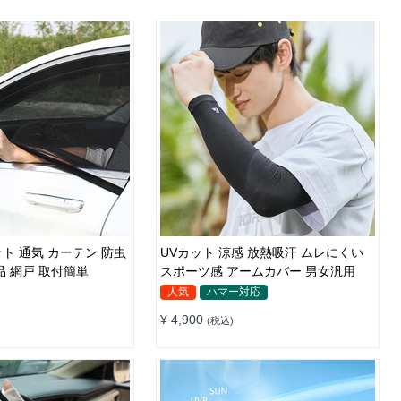
ト 通気 カーテン 防虫
UVカット 涼感 放熱吸汗 ムレにくい
品 網戸 取付簡単
スポーツ感 アームカバー 男女汎用
人気
ハマー対応
¥ 4,900
(税込)