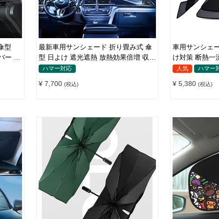
傘型
最新車用サンシェード 折り畳み式 傘
車用サンシェー
バー 収
型 日よけ 遮光遮熱 放熱効果倍増 収納
け対策 断熱一
ポーチ付き
ト付き 取付簡
ハマー対応
人気
ハマー
¥ 7,700
¥ 5,380
(税込)
(税込)