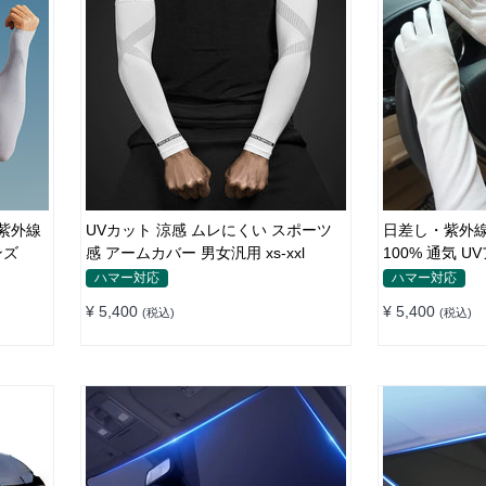
紫外線
UVカット 涼感 ムレにくい スポーツ
日差し・紫外線
メンズ
感 アームカバー 男女汎用 xs-xxl
100% 通気 
ハマー対応
ハマー対応
¥ 5,400
¥ 5,400
(税込)
(税込)