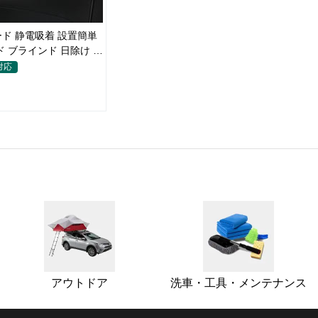
ド 静電吸着 設置簡単
ド ブラインド 日除け 遮
イバシー保護
対応
アウトドア
洗車・工具・メンテナンス