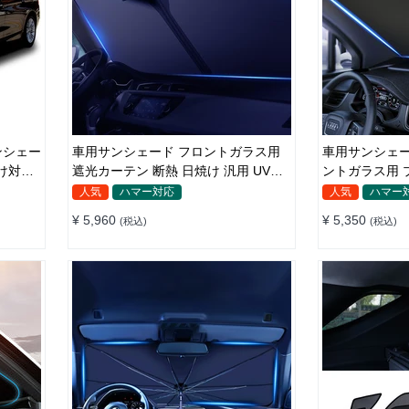
車用サンシェード フロントガラス用
車用サンシェー
け対策
遮光カーテン 断熱 日焼け 汎用 UVカ
ントガラス用 
ット 取付簡単 収納便利
日よけ 省エネ
人気
ハマー対応
人気
ハマー
¥ 5,960
¥ 5,350
(税込)
(税込)