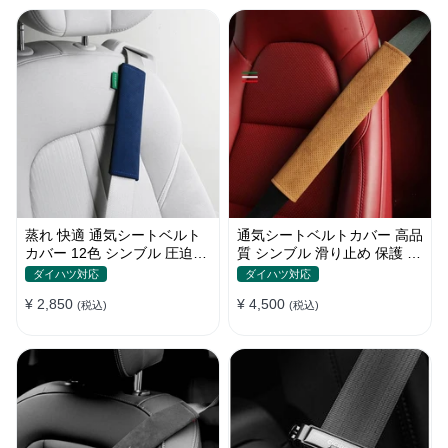
蒸れ 快適 通気シートベルト
通気シートベルトカバー 高品
カバー 12色 シンブル 圧迫感
質 シンブル 滑り止め 保護 肩
軽減 保護 肩当てパッド
当てパッド 圧迫感軽減
ダイハツ対応
ダイハツ対応
¥ 2,850
¥ 4,500
(税込)
(税込)