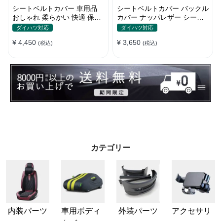
シートベルトカバー 車用品
シートベルトカバー バックル
おしゃれ 柔らかい 快適 保護
カバー ナッパレザー シート
肩当てパッド 圧迫感軽減
ベルトパッド 異音防止 傷防
ダイハツ対応
ダイハツ対応
止 マグネット式2個
¥ 4,450
¥ 3,650
(税込)
(税込)
カテゴリー
内装パーツ
車用ボディ
外装パーツ
アクセサリ