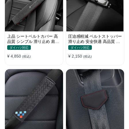
上品 シートベルトカバー 高
圧迫感軽減 ベルトストッパー
品質 シンブル 滑り止め 肩当
滑り止め 安全快適 高品質 テ
てパッド 圧迫感軽減
ープクリップ 快適 2個セット
ダイハツ対応
ダイハツ対応
¥ 4,850
¥ 2,150
(税込)
(税込)