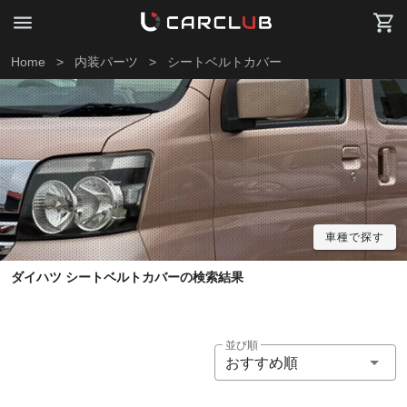
Home
>
内装パーツ
>
シートベルトカバー
車種で探す
ダイハツ シートベルトカバーの検索結果
並び順
おすすめ順