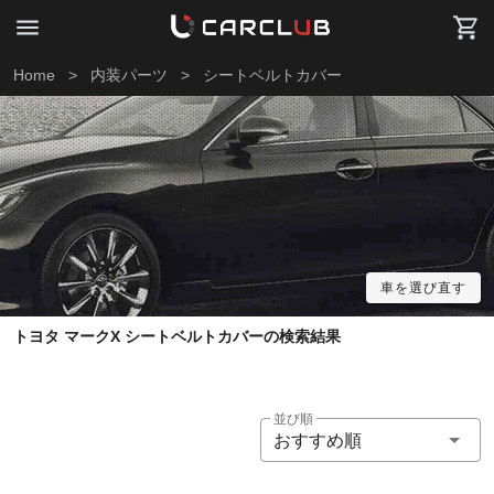
Home
>
内装パーツ
>
シートベルトカバー
車を選び直す
トヨタ マークX シートベルトカバーの検索結果
並び順
おすすめ順