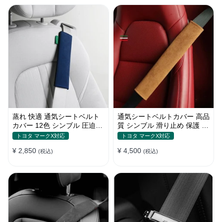
蒸れ 快適 通気シートベルト
通気シートベルトカバー 高品
カバー 12色 シンブル 圧迫感
質 シンブル 滑り止め 保護 肩
軽減 保護 肩当てパッド
当てパッド 圧迫感軽減
トヨタ マークX対応
トヨタ マークX対応
¥ 2,850
¥ 4,500
(税込)
(税込)