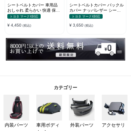
シートベルトカバー 車用品
シートベルトカバー バックル
おしゃれ 柔らかい 快適 保護
カバー ナッパレザー シート
肩当てパッド 圧迫感軽減
ベルトパッド 異音防止 傷防
トヨタ マークX対応
トヨタ マークX対応
止 マグネット式2個
¥ 4,450
¥ 3,650
(税込)
(税込)
カテゴリー
内装パーツ
車用ボディ
外装パーツ
アクセサリ