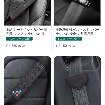
上品 シートベルトカバー 高
圧迫感軽減 ベルトストッパー
品質 シンブル 滑り止め 肩当
滑り止め 安全快適 高品質 テ
てパッド 圧迫感軽減
ープクリップ 快適 2個セット
トヨタ マークX対応
トヨタ マークX対応
¥ 4,850
¥ 2,150
(税込)
(税込)