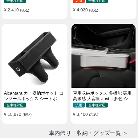
全車種対応
人気
全車種対応
¥ 2,410
¥ 4,020
(税込)
(税込)
Alcantara カー収納ポケット コ
車用収納ボックス 多機能 実用
ンソールボックス シートポケ
高級感 大容量 Justfit 多色 シー
ット 隙間ポケットセット
トポケット ギャップ 隙間収納
全車種対応
汎用
全車種対応
¥ 15,970
¥ 3,400
(税込)
(税込)
車内飾り・収納・グッズ一覧 ＞