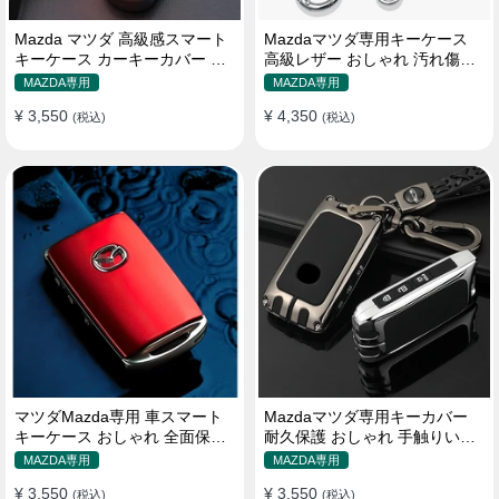
Mazda マツダ 高級感スマート
Mazdaマツダ専用キーケース
キーケース カーキーカバー 耐
高級レザー おしゃれ 汚れ傷防
摩擦性 耐久性 全面保護
止 多色選べ キーカバー キーホ
MAZDA専用
MAZDA専用
ルダー
¥ 3,550
¥ 4,350
(税込)
(税込)
マツダMazda専用 車スマート
Mazdaマツダ専用キーカバー
キーケース おしゃれ 全面保護
耐久保護 おしゃれ 手触りいい
防水防塵 多色カバー
キーホルダー キーケース
MAZDA専用
MAZDA専用
¥ 3,550
¥ 3,550
(税込)
(税込)