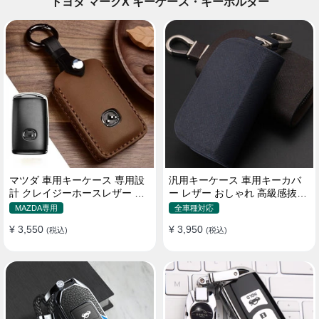
トヨタ マークX キーケース・キーホルダー
マツダ 車用キーケース 専用設
汎用キーケース 車用キーカバ
計 クレイジーホースレザー 高
ー レザー おしゃれ 高級感抜群
級 耐摩耗性 オシャレ
ロゴオーダーメイド
MAZDA専用
全車種対応
¥ 3,550
¥ 3,950
(税込)
(税込)