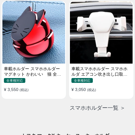
車載ホルダー スマホホルダー
車載スマホホルダー スマホホ
マグネット かわいい 猫 全機
ルダ エアコン吹き出し口取り
種 片手操作
付け 全機種 可愛い アニメ
全車種対応
全車種対応
¥ 3,550
¥ 3,050
(税込)
(税込)
スマホホルダー一覧 ＞