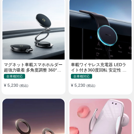
マグネット車載スマホホルダー
車載ワイヤレス充電器 LEDラ
超強力吸着 多角度調整 360°回
イト付き360度回転 安定性 粘
転な台座 車用ホルダー 折りた
着ゲル吸盤＆エアコン吹き出し
全車種対応
全車種対応
たみ式 片手操作 安定 落ちない
口式兼用 片手操作 置くだけワ
¥ 5,230
¥ 5,230
全機種対応
(税込)
イヤレス充電 スマホホルダー
(税込)