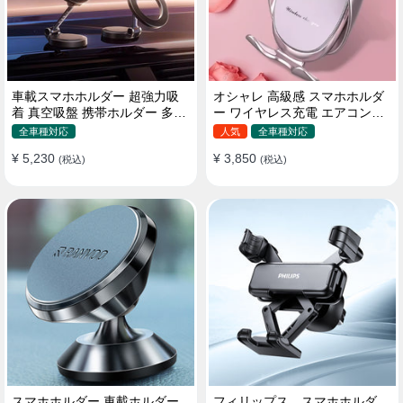
車載スマホホルダー 超強力吸
オシャレ 高級感 スマホホルダ
着 真空吸盤 携帯ホルダー 多角
ー ワイヤレス充電 エアコン吹
度調整 360°回転な台座 車用ホ
き出し口/ 吸盤タイプ 女性
全車種対応
人気
全車種対応
ルダー 折りたたみ式 片手操作
¥ 5,230
¥ 3,850
カー用品 全機種対応
(税込)
(税込)
スマホホルダー 車載ホルダー
フィリップス スマホホルダ