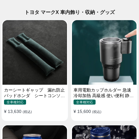
トヨタ マークX 車内飾り・収納・グッズ
カーシートギャップ 漏れ防止
車用電動カップホルダー 急速
パッドホンダ シートコンソー
冷却加熱 高級感 使い便利 静音
ル 隙間 クッション
収納 飲み物
全車種対応
全車種対応
¥ 13,630
¥ 15,600
(税込)
(税込)