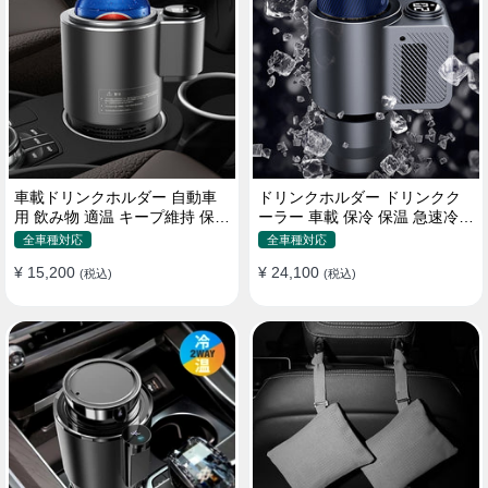
車載ドリンクホルダー 自動車
ドリンクホルダー ドリンクク
用 飲み物 適温 キープ維持 保温
ーラー 車載 保冷 保温 急速冷却
冷機能付き
缶対応
全車種対応
全車種対応
¥ 15,200
¥ 24,100
(税込)
(税込)