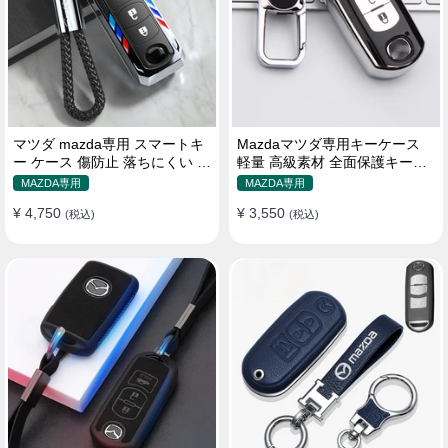
マツダ mazda専用 スマートキ
Mazdaマツダ専用キーケース
ー ケース 傷防止 落ちにくい オ
軽量 高級素材 全面保護キーカ
シャレ 高級感
バー キーホルダー
MAZDA専用
MAZDA専用
¥ 4,750
¥ 3,550
(税込)
(税込)