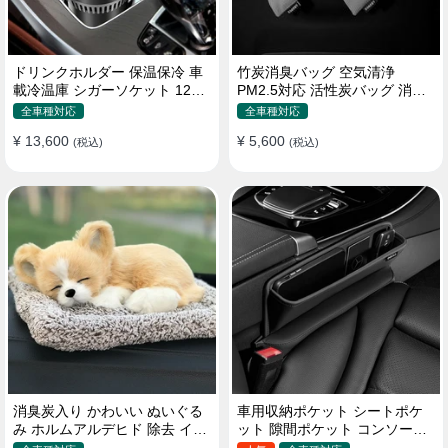
ドリンクホルダー 保温保冷 車
竹炭消臭バッグ 空気清浄
載冷温庫 シガーソケット 12V
PM2.5対応 活性炭バッグ 消臭
車用 車中泊
車用 デオドラント 繰り返し使
全車種対応
全車種対応
用可
¥ 13,600
¥ 5,600
(税込)
(税込)
消臭炭入り かわいい ぬいぐる
車用収納ポケット シートポケ
み ホルムアルデヒド 除去 イン
ット 隙間ポケット コンソール
テリア 贈り物
ボックス カー用品