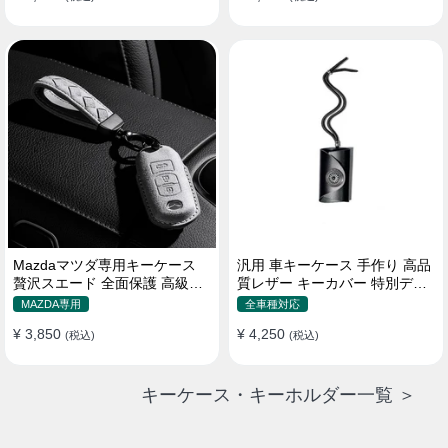
Mazdaマツダ専用キーケース
汎用 車キーケース 手作り 高品
贅沢スエード 全面保護 高級触
質レザー キーカバー 特別デザ
感キーカバー キーホルダー
イン 手触りいい
MAZDA専用
全車種対応
¥ 3,850
¥ 4,250
(税込)
(税込)
キーケース・キーホルダー一覧 ＞