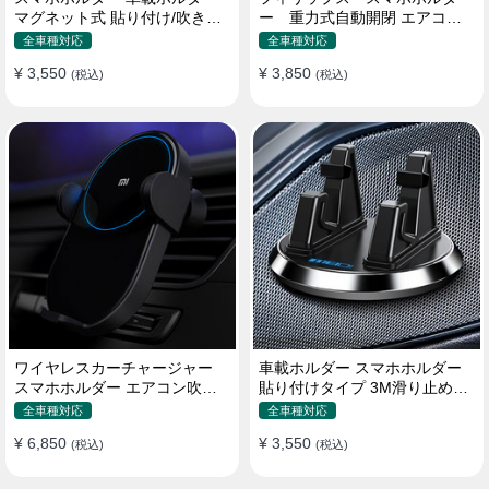
マグネット式 貼り付け/吹き出
ー 重力式自動開閉 エアコン
し口 合金 多機種対応
吹き出し口用 クリップ式 車
全車種対応
全車種対応
¥ 3,550
¥ 3,850
(税込)
(税込)
ワイヤレスカーチャージャー
車載ホルダー スマホホルダー
スマホホルダー エアコン吹き
貼り付けタイプ 3M滑り止めシ
出し口/ 貼り付け
リコンパッド 全機種
全車種対応
全車種対応
¥ 6,850
¥ 3,550
(税込)
(税込)