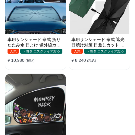
車用サンシェード 傘式 折り
車用サンシェード 傘式 遮光
たたみ傘 日よけ 紫外線カッ
日焼け対策 日差しカット 断
ト 車保護 車種汎用 収納便利
熱 遮光 窓ガラスブレーカー
人気
トヨタ エスクァイア対応
人気
トヨタ エスクァイア対応
付き 汎用 簡単取り付け 収納
¥ 10,980
¥ 8,240
(税込)
バッグ付き 便利グッズ 環境
(税込)
にやさしい