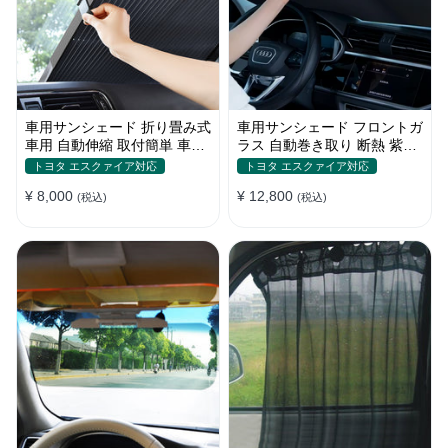
車用サンシェード 折り畳み式
車用サンシェード フロントガ
車用 自動伸縮 取付簡単 車中
ラス 自動巻き取り 断熱 紫外
泊 紫外線UVカット 仮眠 断熱
線 UVカット 取付収納便利
トヨタ エスクァイア対応
トヨタ エスクァイア対応
¥ 8,000
¥ 12,800
(税込)
(税込)