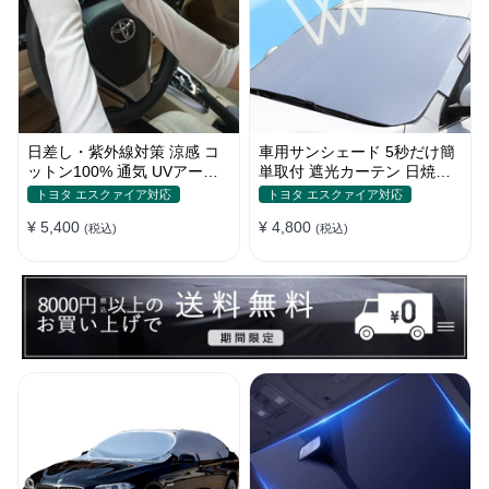
日差し・紫外線対策 涼感 コ
車用サンシェード 5秒だけ簡
ットン100% 通気 UVアーム
単取付 遮光カーテン 日焼け
カバー 美活計画
対策 断熱 汎用
トヨタ エスクァイア対応
トヨタ エスクァイア対応
¥ 5,400
¥ 4,800
(税込)
(税込)