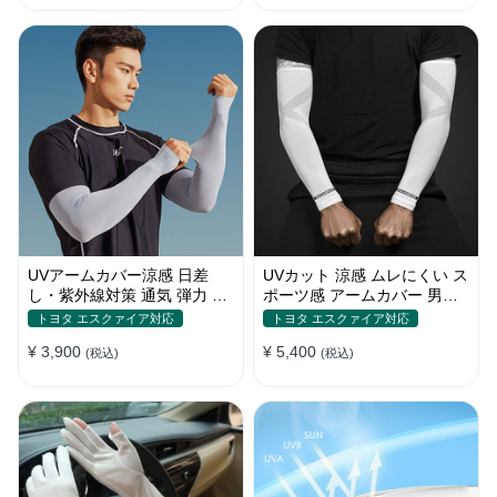
UVアームカバー涼感 日差
UVカット 涼感 ムレにくい ス
し・紫外線対策 通気 弾力 ス
ポーツ感 アームカバー 男女
ポーツ感 メンズ
汎用 xs-xxl
トヨタ エスクァイア対応
トヨタ エスクァイア対応
¥ 3,900
¥ 5,400
(税込)
(税込)