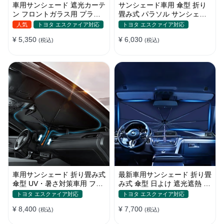
車用サンシェード 遮光カーテ
サンシェード車用 傘型 折り
ン フロントガラス用 プライ
畳み式 パラソル サンシェー
バシー保護 遮熱 日よけ 省エ
ド 簡単取付 遮光遮熱 車窓日
人気
トヨタ エスクァイア対応
トヨタ エスクァイア対応
ネ
よけ UVカット
¥ 5,350
¥ 6,030
(税込)
(税込)
車用サンシェード 折り畳み式
最新車用サンシェード 折り畳
傘型 UV・暑さ対策車用 フロ
み式 傘型 日よけ 遮光遮熱 放
ントカバー 収納簡単 おすす
熱効果倍増 収納ポーチ付き
トヨタ エスクァイア対応
トヨタ エスクァイア対応
め
¥ 8,400
¥ 7,700
(税込)
(税込)