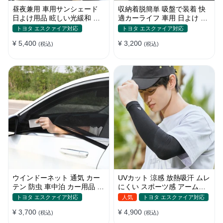
昼夜兼用 車用サンシェード
収納着脱簡単 吸盤で装着 快
日よけ用品 眩しい光緩和 長
適カーライフ 車用 日よけ 遮
時間運転 特殊遮光素材
光 UVカット 通気
トヨタ エスクァイア対応
トヨタ エスクァイア対応
¥ 5,400
¥ 3,200
(税込)
(税込)
ウインドーネット 通気 カー
UVカット 涼感 放熱吸汗 ムレ
テン 防虫 車中泊 カー用品 網
にくい スポーツ感 アームカ
戸 取付簡単
バー 男女汎用
トヨタ エスクァイア対応
人気
トヨタ エスクァイア対応
¥ 3,700
¥ 4,900
(税込)
(税込)