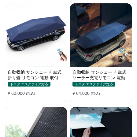
自動収納 サンシェード 傘式
自動収納 サンシェード 傘式
折り畳 リモコン 電動 取付簡
ソーラー充電リモコン 電動
単 汎用 防風
取付簡単 汎用
トヨタ エスクァイア対応
トヨタ エスクァイア対応
¥ 60,000
¥ 64,000
(税込)
(税込)