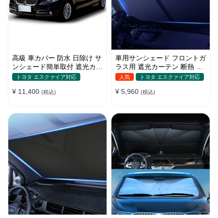
高級 車カバー 防水 日除け サ
車用サンシェード フロントガ
ンシェード簡単取付 遮光カー
ラス用 遮光カーテン 断熱 日
テン 日焼け対策 断熱 汎用
焼け 汎用 UVカット 取付簡単
トヨタ エスクァイア対応
人気
トヨタ エスクァイア対応
収納便利
¥ 11,400
¥ 5,960
(税込)
(税込)