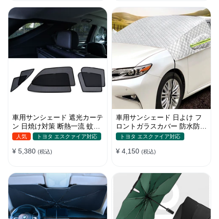
車用サンシェード 遮光カーテ
車用サンシェード 日よけ フ
ン 日焼け対策 断熱一流 蚊よ
ロントガラスカバー 防水防塵
け 汎用 マグネット付き 取付
遮光断熱 折畳 収納簡単 降雨
人気
トヨタ エスクァイア対応
トヨタ エスクァイア対応
簡単
雪対策
¥ 5,380
¥ 4,150
(税込)
(税込)