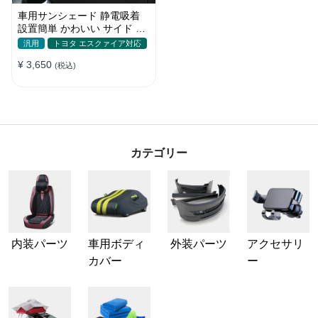
車用サンシェード 静電吸着
設置簡単 かわいい サイド ブ
ラインド 日除け 遮光 遮熱 プ
汎用
トヨタ エスクァイア対応
ライバシー保護
¥ 3,650
(税込)
カテゴリー
内装パーツ
車用ボディ
外装パーツ
アクセサリ
カバー
ー