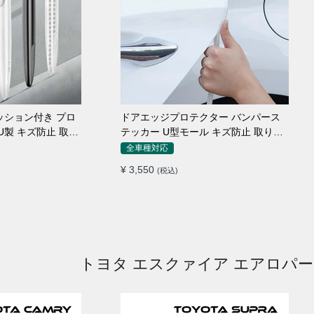
ッション付き プロ
ドアエッジプロテクター バンパース
U製 キズ防止 取り
テッカー U型モール キズ防止 取り付
け簡単 騒音低減
全車種対応
¥ 3,550
(税込)
トヨタ エスクァイア エアロパ