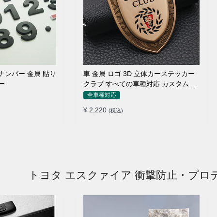
ナンバー 金属 貼り
車 金属 ロゴ 3D 立体カーステッカー
ー
クラブ すべての車種対応 カスタム サ
イドポスト
全車種対応
¥ 2,220
(税込)
トヨタ エスクァイア 衝撃防止・プロ