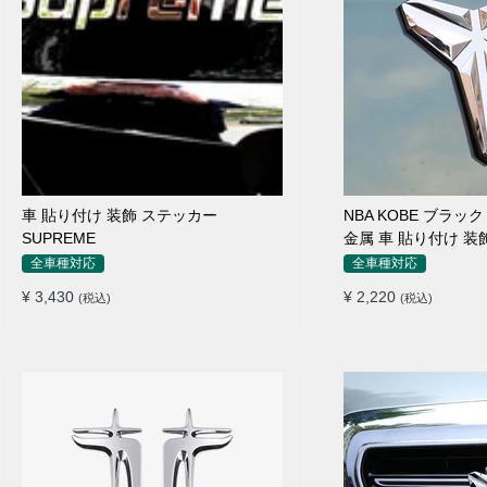
車 貼り付け 装飾 ステッカー
NBA KOBE ブラック
SUPREME
金属 車 貼り付け 装
全車種対応
全車種対応
¥ 3,430
¥ 2,220
(税込)
(税込)