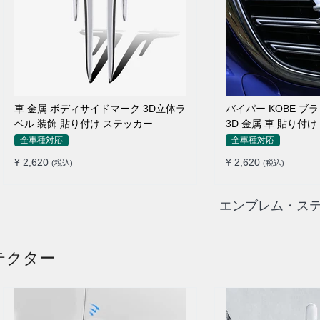
車 金属 ボディサイドマーク 3D立体ラ
バイパー KOBE ブ
ベル 装飾 貼り付け ステッカー
3D 金属 車 貼り付
全車種対応
全車種対応
¥ 2,620
¥ 2,620
(税込)
(税込)
エンブレム・ステ
テクター