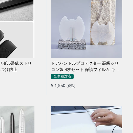
のペダル装飾ストリ
ドアハンドルプロテクター 高級シリ
みつけ防止
コン製 4枚セット 保護フィルム キズ
防止 全車種
全車種対応
¥ 1,950
(税込)