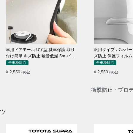
車用ドアモール U字型 愛車保護 取り
汎用タイプ バンパー
付け簡単 キズ防止 騒音低減 5m バン
ズ防止 保護フィルム
パーストリップ
ィット感抜群
全車種対応
全車種対応
¥ 2,550
¥ 2,550
(税込)
(税込)
衝撃防止・プロテ
ーツ