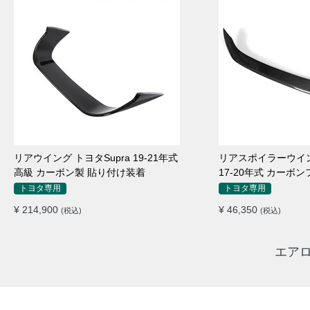
リアウイング トヨタSupra 19-21年式
リアスポイラーウイン
高級 カーボン製 貼り付け装着
17-20年式 カーボ
付け装着
トヨタ専用
トヨタ専用
¥ 214,900
¥ 46,350
(税込)
(税込)
エアロ