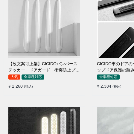
【改文案可上架】CICIDOバンパース
CICIDO車のドア
テッカー ドアガード 衝突防止プロ
ップドア保護の踏
テクター 耐スクラッチ シリカゲル
人気
全車種対応
全車種対応
¥ 2,260
¥ 2,384
(税込)
(税込)