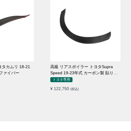
タカムリ 18-21
高級 リアスポイラー トヨタSupra
ンファイバー
Speed 19-23年式 カーボン製 貼り付
け装着
トヨタ専用
¥ 122,750
(税込)