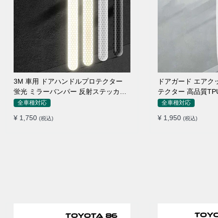
3M 車用 ドアハンドルプロテクター
ドアガード エアク
蛍光 ミラーバンパー 反射ステッカー
テクター 高品質TP
保護フィルム
付け簡単
全車種対応
全車種対応
¥ 1,750
¥ 1,950
(税込)
(税込)