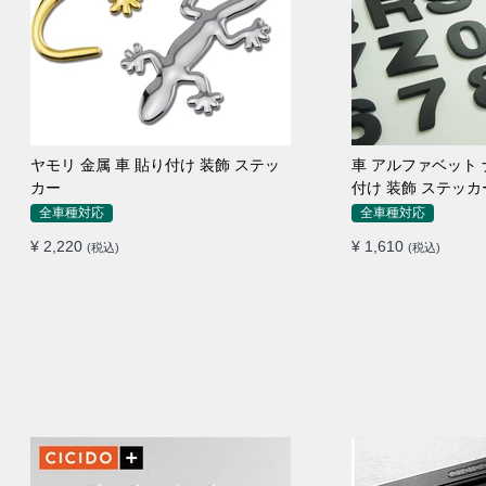
ヤモリ 金属 車 貼り付け 装飾 ステッ
車 アルファベット 
カー
付け 装飾 ステッカ
全車種対応
全車種対応
¥ 2,220
¥ 1,610
(税込)
(税込)