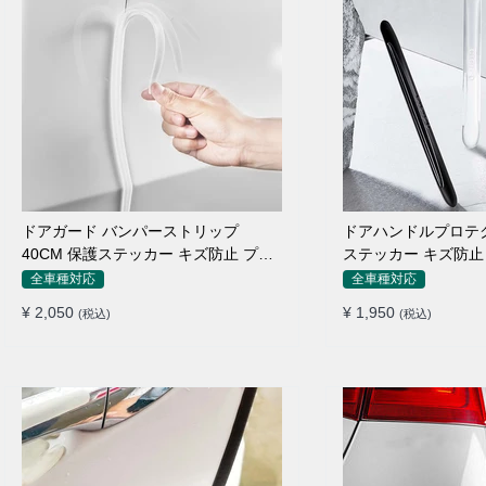
ドアガード バンパーストリップ
ドアハンドルプロテク
40CM 保護ステッカー キズ防止 プロ
ステッカー キズ防止 
テクターシール
枚セット
全車種対応
全車種対応
¥ 2,050
¥ 1,950
(税込)
(税込)