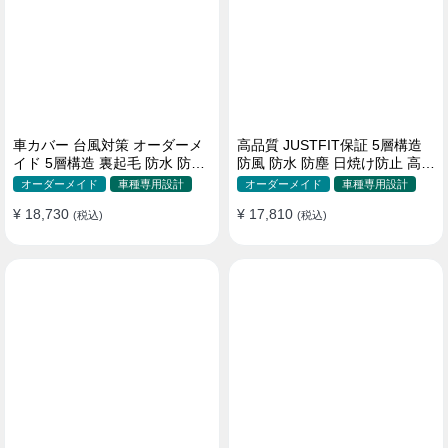
車カバー 台風対策 オーダーメ
高品質 JUSTFIT保証 5層構造
イド 5層構造 裏起毛 防水 防雨
防風 防水 防塵 日焼け防止 高級
軽/普自動車 SUV対応 おすすめ
ボディカバー
オーダーメイド
車種専用設計
オーダーメイド
車種専用設計
¥ 18,730
¥ 17,810
(税込)
(税込)