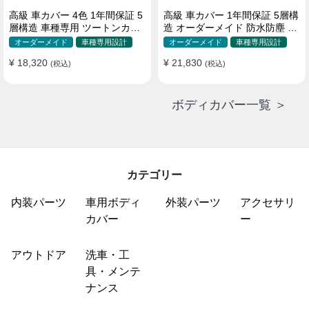
高級 車カバー 4色 1年間保証 5
高級 車カバー 1年間保証 5層構
層構造 車種専用 ツートンカラ
造 オーダーメイド 防水防塵 裏
ー オーダーメイド 防水 耐久性
起毛 車種専用
オーダーメイド
車種専用設計
オーダーメイド
車種専用設計
¥ 18,320
¥ 21,830
(税込)
(税込)
ボディカバー一覧 ＞
カテゴリー
内装パーツ
車用ボディ
外装パーツ
アクセサリ
カバー
ー
アウトドア
洗車・工
具・メンテ
ナンス