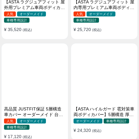
【ASTA ラグジュアフィット 屋
【ASTA ラグジュアフィット 屋
外用プレミアム車両ボディカバ
内専用プレミアム車両ボディカ
ー】PUレザー製 オーダーメイ
バー】オーダーメイド 最高級
人気
オーダーメイド
人気
オーダーメイド
ド 高級感 裏起毛車カバー 強風
生地 柔かい 裏起毛車カバー
車種専用設計
車種専用設計
対策
¥ 35,520
¥ 25,720
(税込)
(税込)
高品質 JUSTFIT保証 5層構造
【ASTA ハイルガード 雹対策車
車カバー オーダーメイド 台風
両ボディカバー】5層構造 厚手
対策 裏起毛 防水 耐久性 傷保護
オーダーメイド 凍結防止 防雪
人気
オーダーメイド
オーダーメイド
車種専用設計
防風 極厚 防風ロープ付きボデ
車種専用設計
¥ 24,320
ィカバー
(税込)
¥ 17,120
(税込)