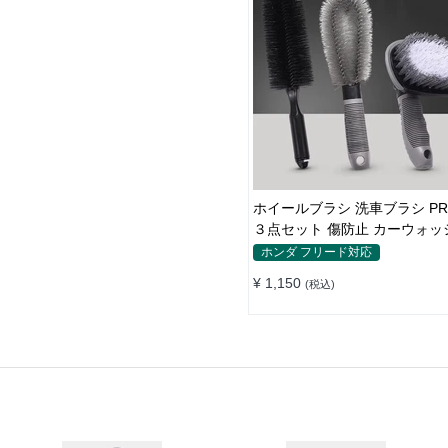
ホイールブラシ 洗車ブラシ P
３点セット 傷防止 カーウォッ
ロ仕様
ホンダ フリード対応
¥ 1,150
(税込)