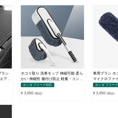
ブラシ
ホコリ取り 洗車モップ 伸縮可能 柔ら
車用ブラシ ホ
 エアコ
かい 伸縮性 傷付け防止 軽量・コンパ
マイクロファイ
クト
コンパクト
ホンダ フリード対応
ホンダ フリー
¥ 3,850
¥ 3,850
(税込)
(税込)