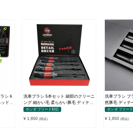
ラシ 6
洗車ブラシ 5本セット 細部のクリーニ
洗車ブラシ ブ
ヘッド2
ング 細かい毛 柔らかい豚毛 ディテー
然豚毛 ディテ
ール ダ
ルブラシ
筆タイプ
ホンダ フリード対応
ホンダ フリー
¥ 1,850
¥ 1,850
(税込)
(税込)