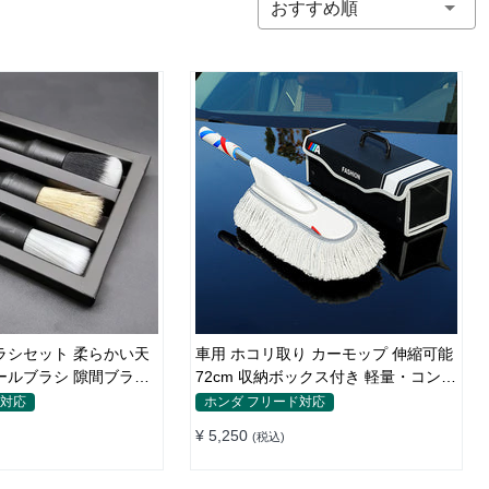
おすすめ順
ラシセット 柔らかい天
車用 ホコリ取り カーモップ 伸縮可能
ールブラシ 隙間ブラシ
72cm 収納ボックス付き 軽量・コンパ
クト
ド対応
ホンダ フリード対応
¥ 5,250
(税込)