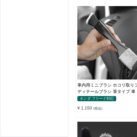
車内用ミニブラシ ホコリ取り
ディテールブラシ 筆タイプ 車
ン吹き出し口
ホンダ フリード対応
¥ 1,150
(税込)