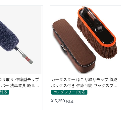
コリ取り 伸縮型モップ
カーダスター ほこり取りモップ 収納
バー 洗車道具 軽量・
ボックス付き 伸縮可能 ワックスブラ
シ 洗車ブラシ
ド対応
ホンダ フリード対応
¥ 5,250
(税込)