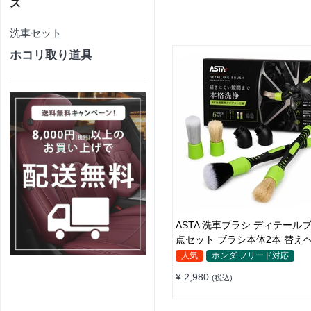
ス
洗車セット
ホコリ取り道具
ASTA 洗車ブラシ ディテールブ
点セット ブラシ本体2本 替え
個 アダプター2個 車内外 ホイ
人気
ホンダ フリード対応
ッシュボード
¥ 2,980
(税込)