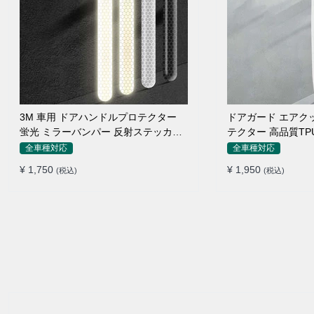
3M 車用 ドアハンドルプロテクター
ドアガード エアク
蛍光 ミラーバンパー 反射ステッカー
テクター 高品質TP
保護フィルム
付け簡単
全車種対応
全車種対応
¥ 1,750
¥ 1,950
(税込)
(税込)