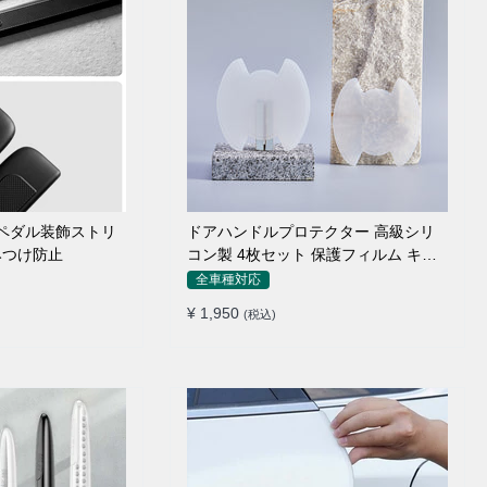
のペダル装飾ストリ
ドアハンドルプロテクター 高級シリ
みつけ防止
コン製 4枚セット 保護フィルム キズ
防止 全車種
全車種対応
¥ 1,950
(税込)