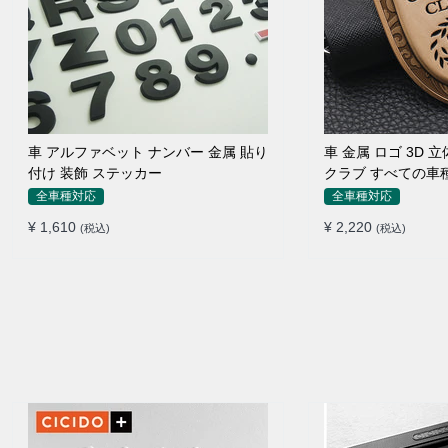
車 アルファベット ナンバー 金属 貼り
車 金属 ロゴ 3D
付け 装飾 ステッカー
クラブ すべての車
イドポスト
全車種対応
全車種対応
¥ 1,610
¥ 2,220
(税込)
(税込)