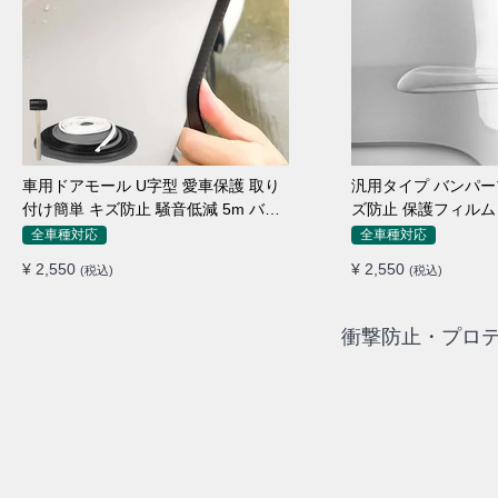
車用ドアモール U字型 愛車保護 取り
汎用タイプ バンパー
付け簡単 キズ防止 騒音低減 5m バン
ズ防止 保護フィルム
パーストリップ
ィット感抜群
全車種対応
全車種対応
¥ 2,550
¥ 2,550
(税込)
(税込)
衝撃防止・プロテ