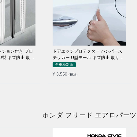
ッション付き プロ
ドアエッジプロテクター バンパース
U製 キズ防止 取り
テッカー U型モール キズ防止 取り付
け簡単 騒音低減
全車種対応
¥ 3,550
(税込)
ホンダ フリード エアロパーツ