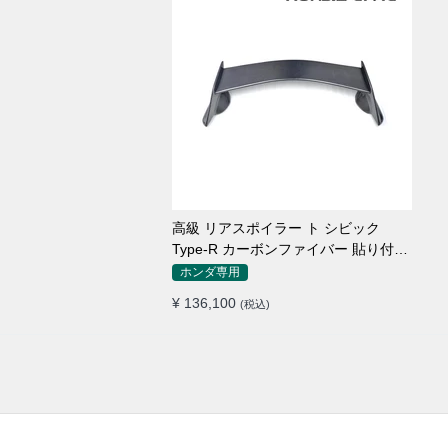
高級 リアスポイラー ト シビック
Type-R カーボンファイバー 貼り付け
装着
ホンダ専用
¥ 136,100
(税込)