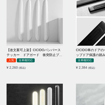
【改文案可上架】CICIDOバンパース
CICIDO車のドア
テッカー ドアガード 衝突防止プロ
ップドア保護の踏
テクター 耐スクラッチ シリカゲル
人気
全車種対応
全車種対応
¥ 2,260
¥ 2,384
(税込)
(税込)