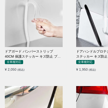
ドアガード バンパーストリップ
ドアハンドルプロテク
40CM 保護ステッカー キズ防止 プロ
ステッカー キズ防止 
テクターシール
枚セット
全車種対応
全車種対応
¥ 2,050
¥ 1,950
(税込)
(税込)