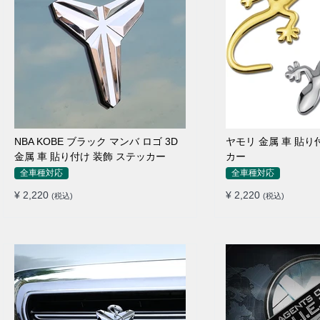
NBA KOBE ブラック マンバ ロゴ 3D
ヤモリ 金属 車 貼り
金属 車 貼り付け 装飾 ステッカー
カー
全車種対応
全車種対応
¥ 2,220
¥ 2,220
(税込)
(税込)