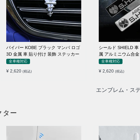
バイパー KOBE ブラック マンバ ロゴ
シールド SHIELD 
3D 金属 車 貼り付け 装飾 ステッカー
属 アルミニウム合金
ルージョン ステッカ
全車種対応
全車種対応
¥ 2,620
¥ 2,620
(税込)
(税込)
エンブレム・ステ
クター