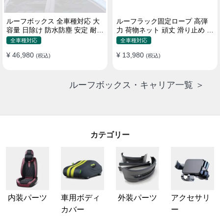
ルーフボックス 全車種対応 大
ルーフラック固定ロープ 高弾
容量 日除け 防水防塵 安定 耐久
力 荷物ネット 頑丈 滑り止め ス
使い便利 折畳式 車用ラゲッジ
トラップ付き ベースキャリア
全車種対応
全車種対応
ケース
¥ 46,980
¥ 13,980
(税込)
(税込)
ルーフボックス・キャリア一覧 ＞
カテゴリー
内装パーツ
車用ボディ
外装パーツ
アクセサリ
カバー
ー