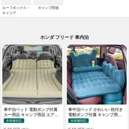
ルーフボックス・
キャンプ関連
キャリア
ホンダ フリード 車内泊
車中泊ベッド 電動ポンプ付属
車中泊ベッド かわいい 枕付き
カー用品 キャンプ用品 エアー
電動ポンプ付属 キャンプ用品
ベッド SUV車 普通車適用
エアーベッド 普通車 SUV
全車種対応
全車種対応