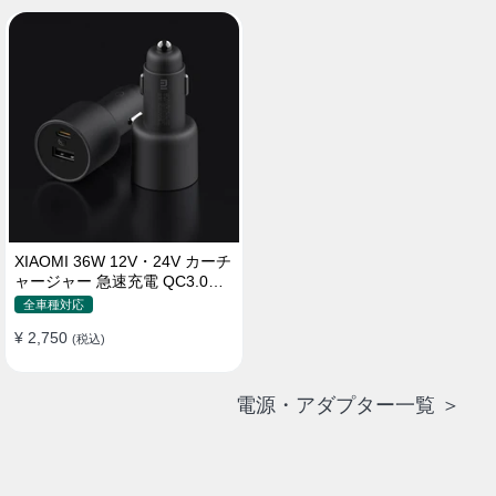
XIAOMI 36W 12V・24V カーチ
ャージャー 急速充電 QC3.0
LEDライト コンパクト 車載充
全車種対応
電器
¥ 2,750
(税込)
電源・アダプター一覧 ＞