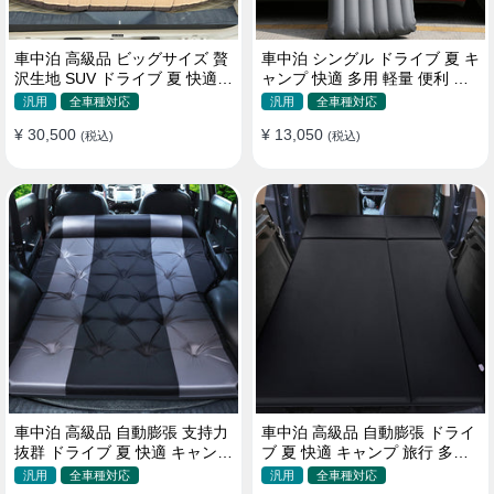
車中泊 高級品 ビッグサイズ 贅
車中泊 シングル ドライブ 夏 キ
沢生地 SUV ドライブ 夏 快適
ャンプ 快適 多用 軽量 便利 省
キャンプ 旅行 収納便利 エアー
スペース 旅行 エアーベッド
汎用
全車種対応
汎用
全車種対応
ベッド
¥ 30,500
¥ 13,050
(税込)
(税込)
車中泊 高級品 自動膨張 支持力
車中泊 高級品 自動膨張 ドライ
抜群 ドライブ 夏 快適 キャンプ
ブ 夏 快適 キャンプ 旅行 多用
旅行 省スペース エアーベッド
取付簡単 収納便利 エアーベッ
汎用
全車種対応
汎用
全車種対応
ド