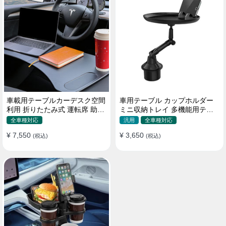
車載用テーブルカーデスク空間
車用テーブル カップホルダー
利用 折りたたみ式 運転席 助手
ミニ収納トレイ 多機能用テー
席 多機能 滑り止め 安定
ブル 食事 物置き用 高品質
全車種対応
汎用
全車種対応
¥ 7,550
¥ 3,650
(税込)
(税込)