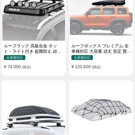
ルーフラック 高級合金 ネッ
ルーフボックス プレミアム 全
ト・ライト付き 盗難防止 頑丈
車種対応 大容量 頑丈 安定 贅沢
安定 分離式 大容量 ベースキャ
使い心地 おしゃれ 多色 車用ラ
全車種対応
全車種対応
リア
ゲッジケース
¥ 74,000
¥ 120,600
(税込)
(税込)