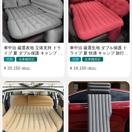
車中泊 厳選表地 立体支持 ドラ
車中泊 厳選生地 ダブル保護 ド
イブ 夏 ダブル保護 キャンプ 旅
ライブ 夏 快適 キャンプ 旅行
行 収納便利 取付簡単 全車種 エ
収納便利 全車種 多色 エアーベ
汎用
全車種対応
汎用
全車種対応
アーベッド
ッド
¥ 20,150
¥ 18,150
(税込)
(税込)