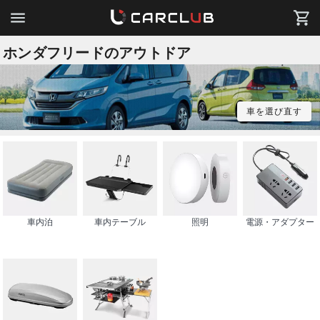
ホンダフリードのアウトドア
車を選び直す
車内泊
車内テーブル
照明
電源・アダプター