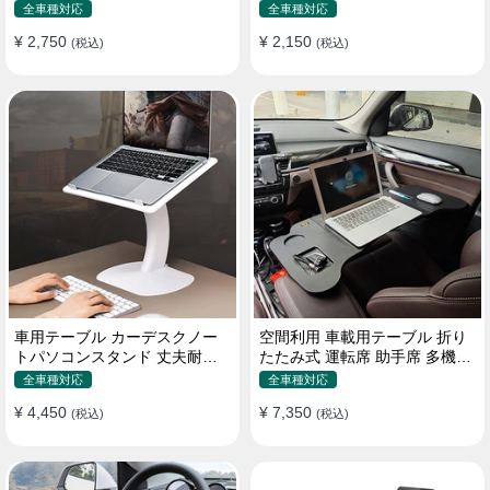
機能ラップトップバッグ
たみ式 パソコン 食事 物置
全車種対応
全車種対応
¥ 2,750
¥ 2,150
(税込)
(税込)
車用テーブル カーデスクノー
空間利用 車載用テーブル 折り
トパソコンスタンド 丈夫耐用
たたみ式 運転席 助手席 多機能
調整可能 車内車外 多機能用
パソコン 食事 書き込み
全車種対応
全車種対応
¥ 4,450
¥ 7,350
(税込)
(税込)