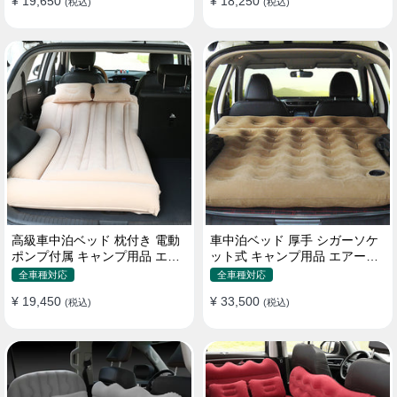
¥ 19,650
¥ 18,250
(税込)
(税込)
高級車中泊ベッド 枕付き 電動
車中泊ベッド 厚手 シガーソケ
ポンプ付属 キャンプ用品 エア
ット式 キャンプ用品 エアーベ
ーベッド 普通車 SUV
ッド 収納袋付き 普通車 SUV適
全車種対応
全車種対応
用
¥ 19,450
¥ 33,500
(税込)
(税込)