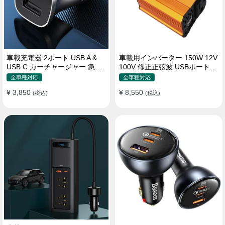
車載充電器 2ポート USB A &
車載用インバーター 150W 12V
USB C カーチャージャー 急速
100V 修正正弦波 USBポート2
充電USB [36W 12V-24V ]
口 コンバーター 防災用品 チャ
全車種対応
全車種対応
ージャー
¥ 3,850
¥ 8,550
(税込)
(税込)