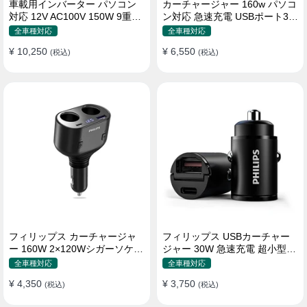
車載用インバーター パソコン
カーチャージャー 160w パソコ
対応 12V AC100V 150W 9重保
ン対応 急速充電 USBポート3つ
護 ディスプレイ付き 静音タイ
Type-C シガーソケット
全車種対応
全車種対応
プ
¥ 10,250
¥ 6,550
(税込)
(税込)
フィリップス カーチャージャ
フィリップス USBカーチャー
ー 160W 2×120Wシガーソケッ
ジャー 30W 急速充電 超小型設
ト おしゃれ
計 おしゃれ シガーソケット
全車種対応
全車種対応
¥ 4,350
¥ 3,750
(税込)
(税込)