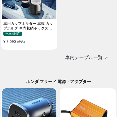
車用カップホルダー 車載 カッ
プホルダ 車内収納ボックス車
載テーブル スマホ置き 調整可
全車種対応
能なベース 車載 取付簡単 滑り
¥ 5,090
止め 小物置き 多機能 使い勝手
(税込)
車内テーブル一覧 ＞
ホンダ フリード 電源・アダプター