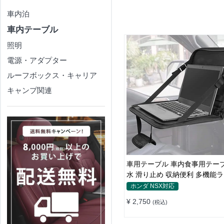
車内泊
車内テーブル
照明
電源・アダプター
ルーフボックス・キャリア
キャンプ関連
車用テーブル 車内食事用テーブ
水 滑り止め 収納便利 多機能
ップバッグ
ホンダ NSX対応
¥ 2,750
(税込)