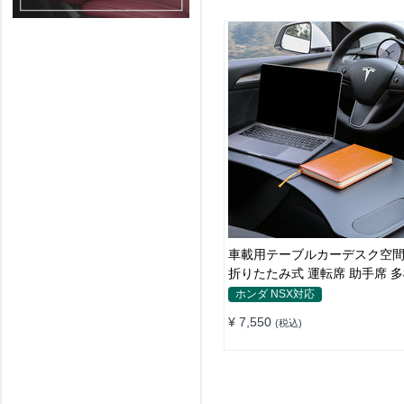
車載用テーブルカーデスク空
折りたたみ式 運転席 助手席 多
り止め 安定
ホンダ NSX対応
¥ 7,550
(税込)