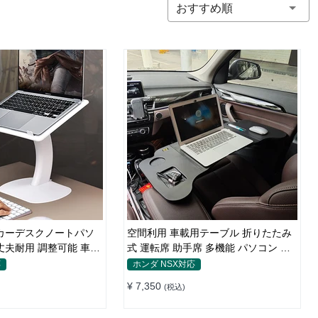
おすすめ順
カーデスクノートパソ
空間利用 車載用テーブル 折りたたみ
丈夫耐用 調整可能 車内
式 運転席 助手席 多機能 パソコン 食
事 書き込み
応
ホンダ NSX対応
¥ 7,350
(税込)