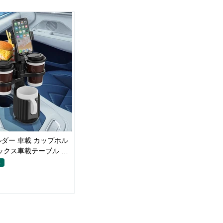
ダー 車載 カップホル
ックス車載テーブル ス
可能なベース 車載 取付
応
 小物置き 多機能 使い勝