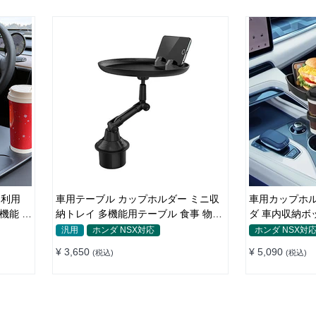
間利用
車用テーブル カップホルダー ミニ収
車用カップホル
機能 滑
納トレイ 多機能用テーブル 食事 物置
ダ 車内収納ボ
き用 高品質
マホ置き 調整
汎用
ホンダ NSX対応
ホンダ NSX対
簡単 滑り止め
¥ 3,650
¥ 5,090
(税込)
(税込)
手