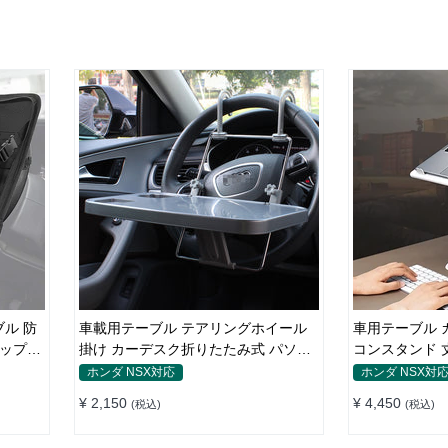
ル 防
車載用テーブル テアリングホイール
車用テーブル 
ラップト
掛け カーデスク折りたたみ式 パソコ
コンスタンド 
ン 食事 物置
車外 多機能用
ホンダ NSX対応
ホンダ NSX対
¥ 2,150
¥ 4,450
(税込)
(税込)