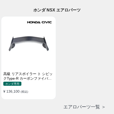
ホンダ NSX エアロパーツ
高級 リアスポイラー ト シビッ
クType-R カーボンファイバー
貼り付け装着
ホンダ専用
¥ 136,100
(税込)
エアロパーツ一覧 ＞