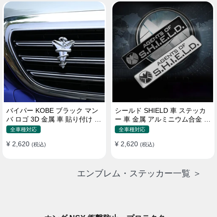
バイパー KOBE ブラック マン
シールド SHIELD 車 ステッカ
バ ロゴ 3D 金属 車 貼り付け 装
ー 車 金属 アルミニウム合金 ス
飾 ステッカー
クラッチオクルージョン ステ
全車種対応
全車種対応
ッカー
¥ 2,620
¥ 2,620
(税込)
(税込)
エンブレム・ステッカー一覧 ＞