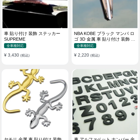
車 貼り付け 装飾 ステッカー
NBA KOBE ブラック マンバ ロ
SUPREME
ゴ 3D 金属 車 貼り付け 装飾 ス
テッカー
全車種対応
全車種対応
¥ 3,430
¥ 2,220
(税込)
(税込)
ヤモリ 金属 車 貼り付け 装飾
車 アルファベット ナンバー 金