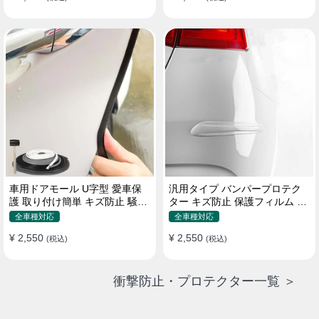
車用ドアモール U字型 愛車保
汎用タイプ バンパープロテク
護 取り付け簡単 キズ防止 騒音
ター キズ防止 保護フィルム 取
低減 5m バンパーストリップ
り付け簡単 フィット感抜群
全車種対応
全車種対応
¥ 2,550
¥ 2,550
(税込)
(税込)
衝撃防止・プロテクター一覧 ＞