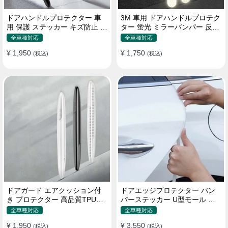
ドアハンドルプロテクター 車
3M 車用 ドアハンドルプロテク
用 保護 ステッカー キズ防止 高
ター 蛍光 ミラーバンパー 反射
品質TPU製 4枚セット
ステッカー 保護フィルム
全車種対応
全車種対応
¥ 1,950
¥ 1,750
(税込)
(税込)
ドアガード エアクッション付
ドアエッジプロテクター バン
き プロテクター 高品質TPU製
パーステッカー U型モール キ
キズ防止 取り付け簡単
ズ防止 取り付け簡単 騒音低減
全車種対応
全車種対応
¥ 1,950
¥ 3,550
(税込)
(税込)