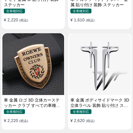
ステッカー
属 貼り付け 装飾 ステッカー
全車種対応
全車種対応
¥ 2,220
¥ 1,610
(税込)
(税込)
車 金属 ロゴ 3D 立体カーステ
車 金属 ボディサイドマーク 3D
ッカー クラブ すべての車種対
立体ラベル 装飾 貼り付け ステ
応 カスタム サイドポスト
ッカー
全車種対応
全車種対応
¥ 2,220
¥ 2,620
(税込)
(税込)