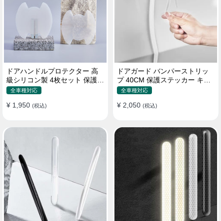
ドアハンドルプロテクター 高
ドアガード バンパーストリッ
級シリコン製 4枚セット 保護フ
プ 40CM 保護ステッカー キズ
ィルム キズ防止 全車種
防止 プロテクターシール
全車種対応
全車種対応
¥ 1,950
¥ 2,050
(税込)
(税込)