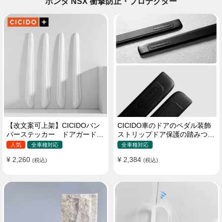
ホンダ NSX 衝撃防止・プロテクター
【改文案可上架】CICIDOバン
CICIDO車のドアのペダル装飾
パーステッカー ドアガード
ストリップドア保護の踏みつけ
衝突防止プロテクター 耐スク
防止
人気
全車種対応
全車種対応
ラッチ シリカゲル
¥ 2,260
¥ 2,384
(税込)
(税込)