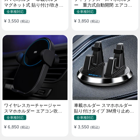
マグネット式 貼り付け/吹き出
ー 重力式自動開閉 エアコン
し口 合金 多機種対応
吹き出し口用 クリップ式 車
全車種対応
全車種対応
¥ 3,550
¥ 3,850
(税込)
(税込)
ワイヤレスカーチャージャー
車載ホルダー スマホホルダー
スマホホルダー エアコン吹き
貼り付けタイプ 3M滑り止めシ
出し口/ 貼り付け
リコンパッド 全機種
全車種対応
全車種対応
¥ 6,850
¥ 3,550
(税込)
(税込)