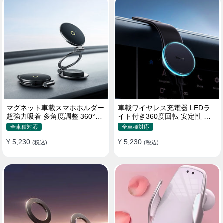
マグネット車載スマホホルダー
車載ワイヤレス充電器 LEDラ
超強力吸着 多角度調整 360°回
イト付き360度回転 安定性 粘
転な台座 車用ホルダー 折りた
着ゲル吸盤＆エアコン吹き出し
全車種対応
全車種対応
たみ式 片手操作 安定 落ちない
口式兼用 片手操作 置くだけワ
¥ 5,230
¥ 5,230
全機種対応
(税込)
イヤレス充電 スマホホルダー
(税込)