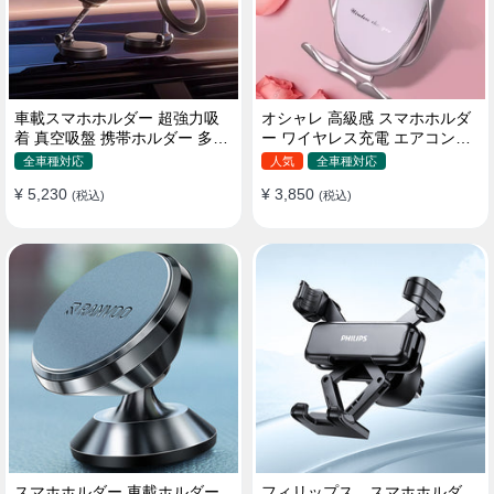
車載スマホホルダー 超強力吸
オシャレ 高級感 スマホホルダ
着 真空吸盤 携帯ホルダー 多角
ー ワイヤレス充電 エアコン吹
度調整 360°回転な台座 車用ホ
き出し口/ 吸盤タイプ 女性
全車種対応
人気
全車種対応
ルダー 折りたたみ式 片手操作
¥ 5,230
¥ 3,850
カー用品 全機種対応
(税込)
(税込)
スマホホルダー 車載ホルダー
フィリップス スマホホルダ