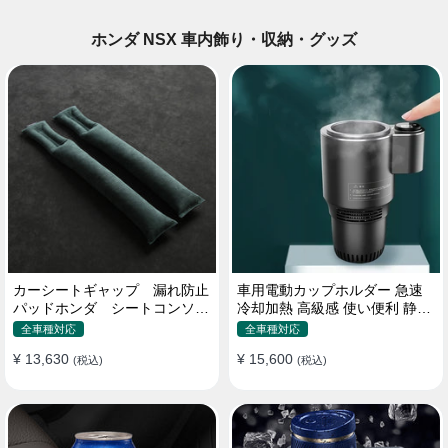
ホンダ NSX 車内飾り・収納・グッズ
カーシートギャップ 漏れ防止
車用電動カップホルダー 急速
パッドホンダ シートコンソー
冷却加熱 高級感 使い便利 静音
ル 隙間 クッション
収納 飲み物
全車種対応
全車種対応
¥ 13,630
¥ 15,600
(税込)
(税込)