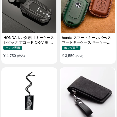
HONDAホンダ専用 キーケース
honda スマートキーカバー/ス
シビック アコード CR-V 用 キ
マートキーケース キーケース
ーホルダー 防塵 耐衝撃
キーホルダー 革 防水
ホンダ専用
ホンダ専用
¥ 4,750
¥ 3,550
(税込)
(税込)