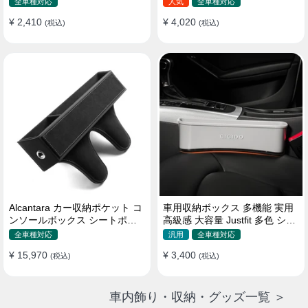
全車種対応
人気
全車種対応
¥ 2,410
¥ 4,020
(税込)
(税込)
Alcantara カー収納ポケット コ
車用収納ボックス 多機能 実用
ンソールボックス シートポケ
高級感 大容量 Justfit 多色 シー
ット 隙間ポケットセット
トポケット ギャップ 隙間収納
全車種対応
汎用
全車種対応
¥ 15,970
¥ 3,400
(税込)
(税込)
車内飾り・収納・グッズ一覧 ＞