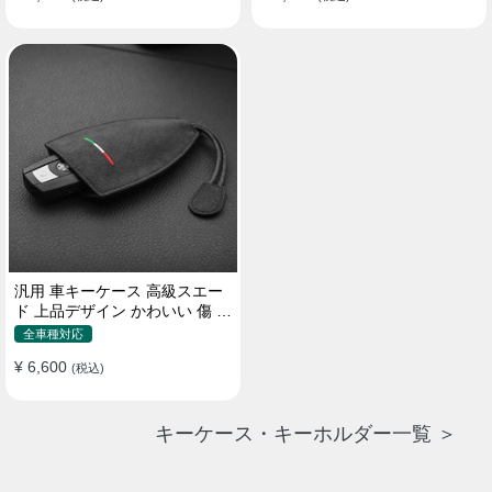
汎用 車キーケース 高級スエー
ド 上品デザイン かわいい 傷 汚
れ防止 高級 オシャレ キーホル
全車種対応
ダー
¥ 6,600
(税込)
キーケース・キーホルダー一覧 ＞