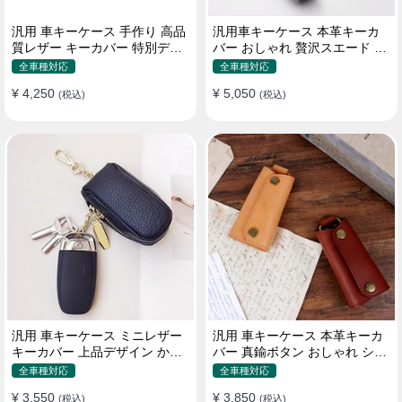
汎用 車キーケース 手作り 高品
汎用車キーケース 本革キーカ
質レザー キーカバー 特別デザ
バー おしゃれ 贅沢スエード 格
イン 手触りいい
好良いデザイン
全車種対応
全車種対応
¥ 4,250
¥ 5,050
(税込)
(税込)
汎用 車キーケース ミニレザー
汎用 車キーケース 本革キーカ
キーカバー 上品デザイン かわ
バー 真鍮ボタン おしゃれ シン
いい マカロン色
プルデザイン
全車種対応
全車種対応
¥ 3,550
¥ 3,850
(税込)
(税込)