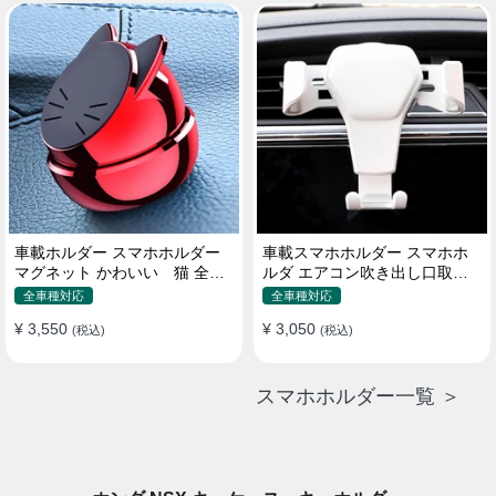
車載ホルダー スマホホルダー
車載スマホホルダー スマホホ
マグネット かわいい 猫 全機
ルダ エアコン吹き出し口取り
種 片手操作
付け 全機種 可愛い アニメ
全車種対応
全車種対応
¥ 3,550
¥ 3,050
(税込)
(税込)
スマホホルダー一覧 ＞