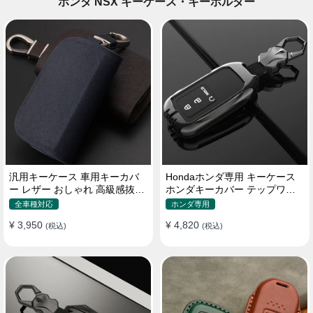
ホンダ NSX キーケース・キーホルダー
汎用キーケース 車用キーカバ
Hondaホンダ専用 キーケース
ー レザー おしゃれ 高級感抜群
ホンダキーカバー テップワゴ
ロゴオーダーメイド
ン アコード ヴェゼル グレイス
全車種対応
ホンダ専用
フィット ジェイドなど 落下/傷
¥ 3,950
¥ 4,820
(税込)
防止 高級本革/TPU/亜鉛合金
(税込)