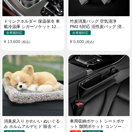
ドリンクホルダー 保温保冷 車
竹炭消臭バッグ 空気清浄
載冷温庫 シガーソケット 12V
PM2.5対応 活性炭バッグ 消臭
車用 車中泊
車用 デオドラント 繰り返し使
全車種対応
全車種対応
用可
¥ 13,600
¥ 5,600
(税込)
(税込)
消臭炭入り かわいい ぬいぐる
車用収納ポケット シートポケ
み ホルムアルデヒド 除去 イン
ット 隙間ポケット コンソール
テリア 贈り物
ボックス カー用品