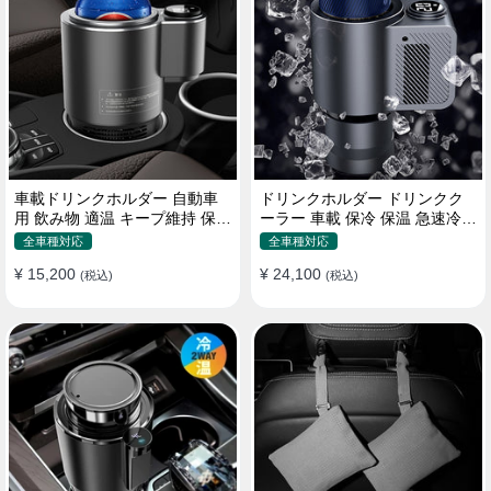
車載ドリンクホルダー 自動車
ドリンクホルダー ドリンクク
用 飲み物 適温 キープ維持 保温
ーラー 車載 保冷 保温 急速冷却
冷機能付き
缶対応
全車種対応
全車種対応
¥ 15,200
¥ 24,100
(税込)
(税込)