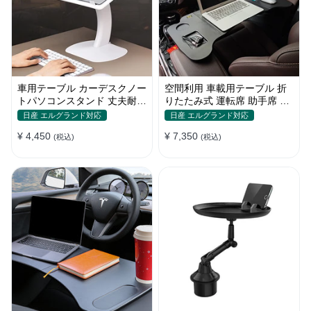
車用テーブル カーデスクノー
空間利用 車載用テーブル 折
トパソコンスタンド 丈夫耐用
りたたみ式 運転席 助手席 多
調整可能 車内車外 多機能用
機能 パソコン 食事 書き込み
日産 エルグランド対応
日産 エルグランド対応
¥ 4,450
¥ 7,350
(税込)
(税込)