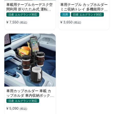
車載用テーブルカーデスク空
車用テーブル カップホルダー
間利用 折りたたみ式 運転席
ミニ収納トレイ 多機能用テー
助手席 多機能 滑り止め 安定
ブル 食事 物置き用 高品質
日産 エルグランド対応
汎用
日産 エルグランド対応
¥ 7,550
¥ 3,650
(税込)
(税込)
車用カップホルダー 車載 カ
ップホルダ 車内収納ボックス
車載テーブル スマホ置き 調
日産 エルグランド対応
整可能なベース 車載 取付簡
¥ 5,090
単 滑り止め 小物置き 多機能
(税込)
使い勝手