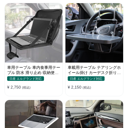
車用テーブル 車内食事用テー
車載用テーブル テアリングホ
ブル 防水 滑り止め 収納便利
イール掛け カーデスク折りた
多機能ラップトップバッグ
たみ式 パソコン 食事 物置
日産 エルグランド対応
日産 エルグランド対応
¥ 2,750
¥ 2,150
(税込)
(税込)