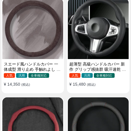
スエード風ハンドルカバー 一
超薄型 高級ハンドルカバー 新
体成型 滑り止め 手触れよし 吸
作 グリップ感抜群 吸汗速乾 ス
汗 高級感 四季汎用 35~38CM
エード ナパレザー 通年使用
人気
汎用
全車種対応
人気
汎用
全車種対応
37~38CM
¥ 14,350
¥ 15,480
(税込)
(税込)