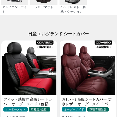
アンビエントライ
フロアマット
ヘッドレスト・腰
ト
枕・クッション
日産 エルグランド シートカバー
フィット感抜群 高級シートカ
おしゃれ 高級シートカバー 防
バー オーダーメイド 7色 防水
水レザー オーダーメイド パン
レザー おしゃれ 全席セット
チング加工 9色 全席セット
オーダーメイド
車種専用設計
オーダーメイド
車種専用設計