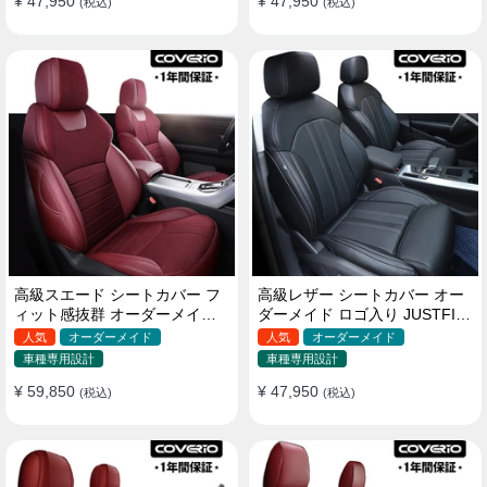
¥ 47,950
¥ 47,950
(税込)
(税込)
高級スエード シートカバー フ
高級レザー シートカバー オー
ィット感抜群 オーダーメイド
ダーメイド ロゴ入り JUSTFIT
耐久性 オシャレ 全席セット
保証 耐摩耗性 全席セット
人気
オーダーメイド
人気
オーダーメイド
車種専用設計
車種専用設計
¥ 59,850
¥ 47,950
(税込)
(税込)