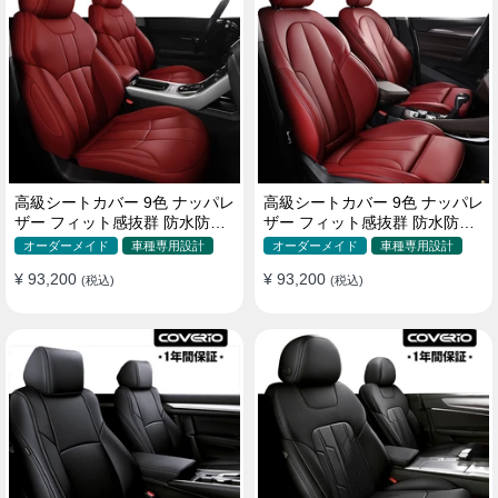
高級シートカバー 9色 ナッパレ
高級シートカバー 9色 ナッパレ
ザー フィット感抜群 防水防汚
ザー フィット感抜群 防水防汚
オーダーメイド 全席セット
オーダーメイド 全席セット
オーダーメイド
車種専用設計
オーダーメイド
車種専用設計
¥ 93,200
¥ 93,200
(税込)
(税込)