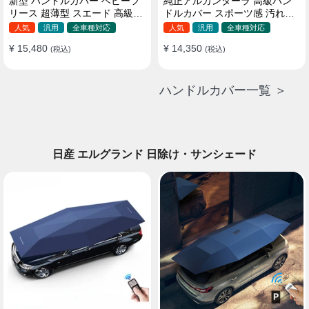
新型 ハンドルカバー ベビーフ
純正アルカンターラ 高級ハン
リース 超薄型 スエード 高級感
ドルカバー スポーツ感 汚れ防
四季汎用 3色展開 38CM
止 おしゃれ 全車種対応
人気
汎用
全車種対応
人気
汎用
全車種対応
37~38CM
¥ 15,480
¥ 14,350
(税込)
(税込)
ハンドルカバー一覧 ＞
日産 エルグランド 日除け・サンシェード