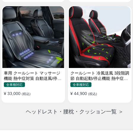
車用 クールシート マッサージ
クールシート 冷風送風 3段階調
機能 熱中症対策 自動送風/停止
節 自動起動/停止機能 熱中症対
機能 24個強力ファン 取付簡単
策 夏 暑さ対策 取付簡単
全車種対応
全車種対応
¥ 33,000
¥ 44,900
(税込)
(税込)
ヘッドレスト・腰枕・クッション一覧 ＞