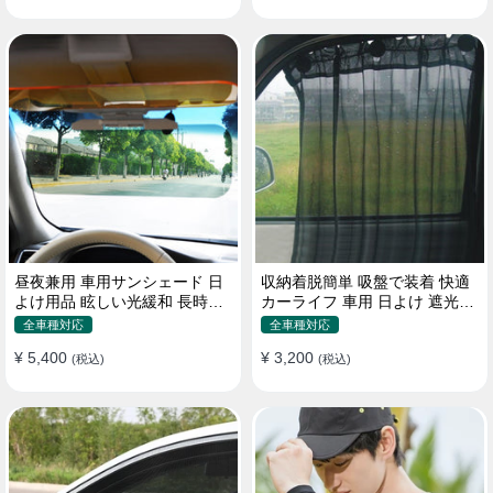
昼夜兼用 車用サンシェード 日
収納着脱簡単 吸盤で装着 快適
よけ用品 眩しい光緩和 長時間
カーライフ 車用 日よけ 遮光
運転 特殊遮光素材
UVカット 通気
全車種対応
全車種対応
¥ 5,400
¥ 3,200
(税込)
(税込)