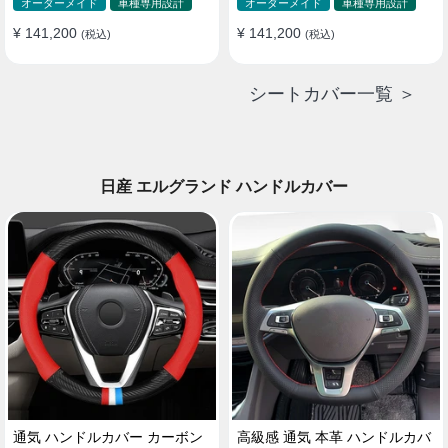
ド 防水 雰囲気 全席セット
ド 防水 雰囲気 全席セット
オーダーメイド
車種専用設計
オーダーメイド
車種専用設計
¥ 141,200
¥ 141,200
(税込)
(税込)
シートカバー一覧 ＞
日産 エルグランド ハンドルカバー
通気 ハンドルカバー カーボン
高級感 通気 本革 ハンドルカバ