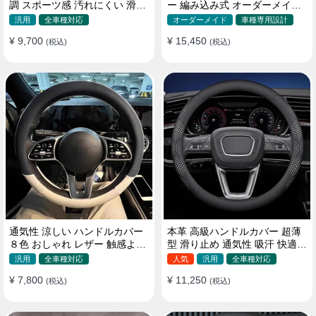
調 スポーツ感 汚れにくい 滑り
ー 編み込み式 オーダーメイド
止め かっこいい 取り付け簡単
握り感抜群 操作性アップ
汎用
全車種対応
オーダーメイド
車種専用設計
38CM
¥ 9,700
¥ 15,450
(税込)
(税込)
通気性 涼しい ハンドルカバー
本革 高級ハンドルカバー 超薄
８色 おしゃれ レザー 触感よく
型 滑り止め 通気性 吸汗 快適
シンブル 落ち着いた気品
耐久性 四季汎用 35~40CM
汎用
全車種対応
人気
汎用
全車種対応
35~40CM
¥ 7,800
¥ 11,250
(税込)
(税込)