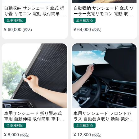
自動収納 サンシェード 傘式 折
自動収納 サンシェード 傘式 ソ
り畳 リモコン 電動 取付簡単 汎
ーラー充電リモコン 電動 取付
用 防風
簡単 汎用
全車種対応
全車種対応
¥ 60,000
¥ 64,000
(税込)
(税込)
車用サンシェード 折り畳み式
車用サンシェード フロントガ
車用 自動伸縮 取付簡単 車中泊
ラス 自動巻き取り 断熱 紫外線
紫外線UVカット 仮眠 断熱
UVカット 取付収納便利
全車種対応
全車種対応
¥ 8,000
¥ 12,800
(税込)
(税込)