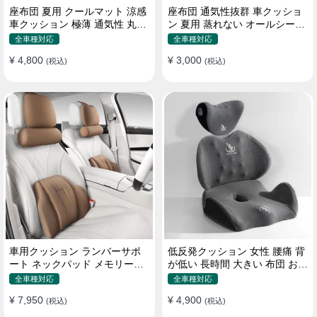
座布団 夏用 クールマット 涼感
座布団 通気性抜群 車クッショ
車クッション 極薄 通気性 丸洗
ン 夏用 蒸れない オールシーズ
いOK すずしい
ン おしゃれ
全車種対応
全車種対応
¥ 4,800
¥ 3,000
(税込)
(税込)
車用クッション ランバーサポ
低反発クッション 女性 腰痛 背
ート ネックパッド メモリーフ
が低い 長時間 大きい 布団 おし
ォーム 疲労回復
ゃれ 運転 疲労回復
全車種対応
全車種対応
¥ 7,950
¥ 4,900
(税込)
(税込)