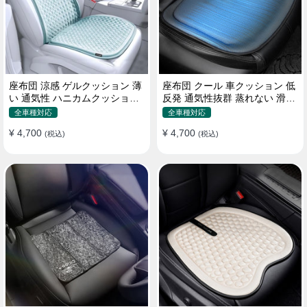
座布団 涼感 ゲルクッション 薄
座布団 クール 車クッション 低
い 通気性 ハニカムクッション
反発 通気性抜群 蒸れない 滑り
四季通用 おすすめ
止め おすすめ
全車種対応
全車種対応
¥ 4,700
¥ 4,700
(税込)
(税込)