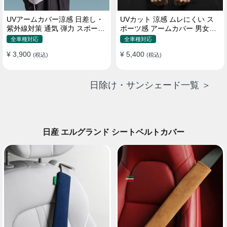
UVアームカバー涼感 日差し・
UVカット 涼感 ムレにくい ス
紫外線対策 通気 弾力 スポーツ
ポーツ感 アームカバー 男女汎
感 メンズ
用 xs-xxl
全車種対応
全車種対応
¥ 3,900
¥ 5,400
(税込)
(税込)
日除け・サンシェード一覧 ＞
日産 エルグランド シートベルトカバー