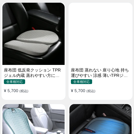
座布団 低反発クッション TPR
座布団 蒸れない 座り心地 持ち
ジェル内蔵 蒸れやすい方にお
運びやすい 涼感 薄いTPRジェ
勧め おしり 熱い
ル内蔵 多用途
全車種対応
全車種対応
¥ 5,700
¥ 5,700
(税込)
(税込)