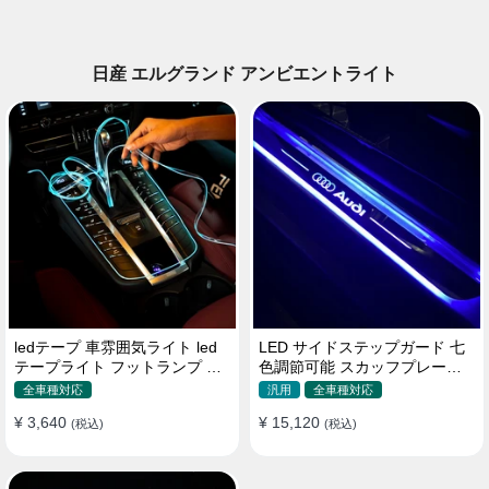
日産 エルグランド アンビエントライト
ledテープ 車雰囲気ライト led
LED サイドステップガード 七
テープライト フットランプ 車
色調節可能 スカッフプレート
内装飾 USB 3メートル
自動変色 配線不要 自動変色
全車種対応
汎用
全車種対応
¥ 3,640
¥ 15,120
(税込)
(税込)