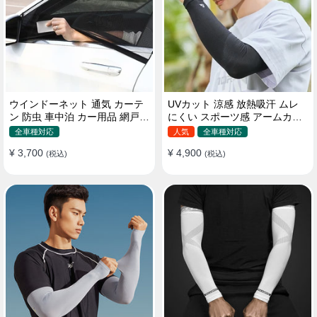
ウインドーネット 通気 カーテ
UVカット 涼感 放熱吸汗 ムレ
ン 防虫 車中泊 カー用品 網戸
にくい スポーツ感 アームカバ
取付簡単
ー 男女汎用
全車種対応
人気
全車種対応
¥ 3,700
¥ 4,900
(税込)
(税込)