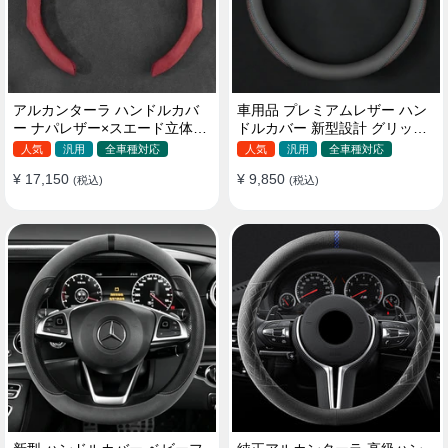
アルカンターラ ハンドルカバ
車用品 プレミアムレザー ハン
ー ナパレザー×スエード立体デ
ドルカバー 新型設計 グリップ
ザイン 四季汎用 O/D型兼用 38-
感向上 取付簡単 滑り止め 36〜
人気
汎用
全車種対応
人気
汎用
全車種対応
40cm
38cm
¥ 17,150
¥ 9,850
(税込)
(税込)