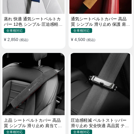
蒸れ 快適 通気シートベルトカ
通気シートベルトカバー 高品
バー 12色 シンブル 圧迫感軽減
質 シンブル 滑り止め 保護 肩当
保護 肩当てパッド
てパッド 圧迫感軽減
全車種対応
全車種対応
¥ 2,850
¥ 4,500
(税込)
(税込)
上品 シートベルトカバー 高品
圧迫感軽減 ベルトストッパー
質 シンブル 滑り止め 肩当てパ
滑り止め 安全快適 高品質 テー
ッド 圧迫感軽減
プクリップ 快適 2個セット
全車種対応
全車種対応