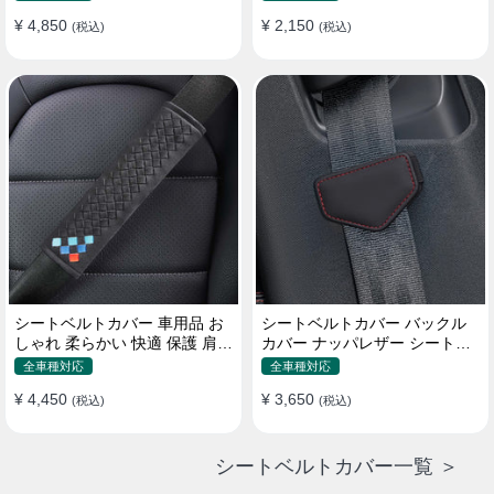
¥ 4,850
¥ 2,150
(税込)
(税込)
シートベルトカバー 車用品 お
シートベルトカバー バックル
しゃれ 柔らかい 快適 保護 肩当
カバー ナッパレザー シートベ
てパッド 圧迫感軽減
ルトパッド 異音防止 傷防止 マ
全車種対応
全車種対応
グネット式2個
¥ 4,450
¥ 3,650
(税込)
(税込)
シートベルトカバー一覧 ＞