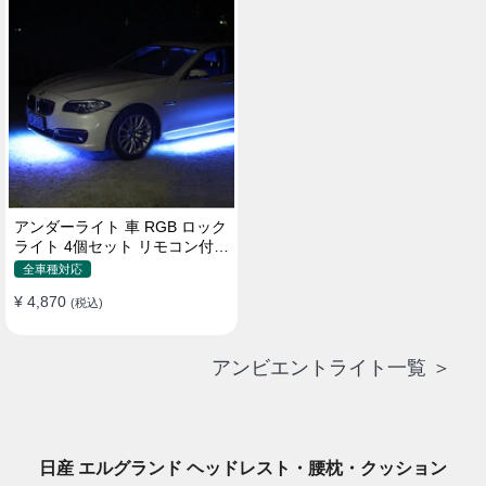
アンダーライト 車 RGB ロック
ライト 4個セット リモコン付き
ボタンスイッチ付き 多機能 車
全車種対応
外装飾 車のシャーシ装飾用 防
¥ 4,870
水 おしゃれ
(税込)
アンビエントライト一覧 ＞
日産 エルグランド ヘッドレスト・腰枕・クッション