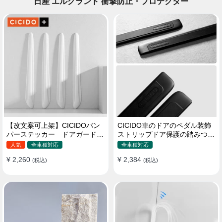
日産 エルグランド 衝撃防止・プロテクター
【改文案可上架】CICIDOバン
CICIDO車のドアのペダル装飾
パーステッカー ドアガード
ストリップドア保護の踏みつけ
衝突防止プロテクター 耐スク
防止
人気
全車種対応
全車種対応
ラッチ シリカゲル
¥ 2,260
¥ 2,384
(税込)
(税込)