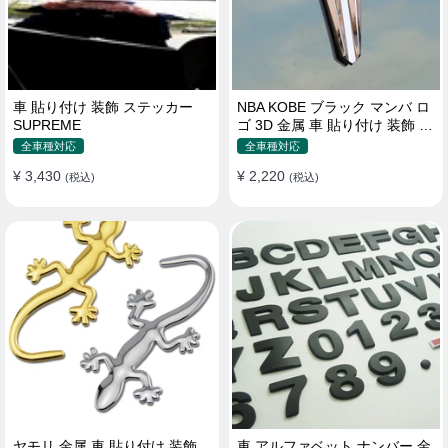
車 貼り付け 装飾 ステッカー
NBA KOBE ブラック マンバ ロ
SUPREME
ゴ 3D 金属 車 貼り付け 装飾 ス
テッカー
全車種対応
全車種対応
¥ 3,430
¥ 2,220
(税込)
(税込)
ヤモリ 金属 車 貼り付け 装飾
車 アルファベット ナンバー 金