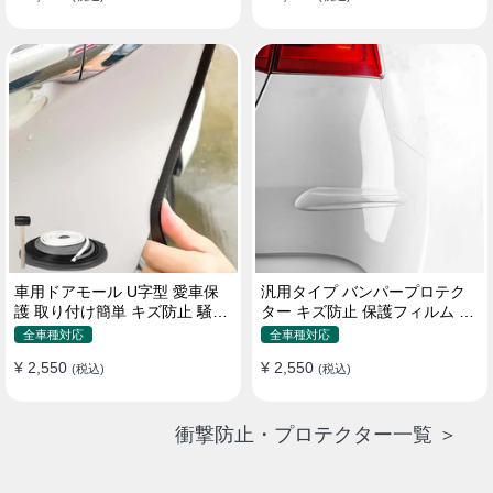
車用ドアモール U字型 愛車保
汎用タイプ バンパープロテク
護 取り付け簡単 キズ防止 騒音
ター キズ防止 保護フィルム 取
低減 5m バンパーストリップ
り付け簡単 フィット感抜群
全車種対応
全車種対応
¥ 2,550
¥ 2,550
(税込)
(税込)
衝撃防止・プロテクター一覧 ＞