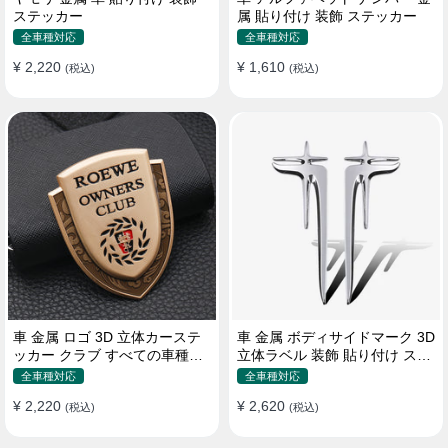
ステッカー
属 貼り付け 装飾 ステッカー
全車種対応
全車種対応
¥ 2,220
¥ 1,610
(税込)
(税込)
車 金属 ロゴ 3D 立体カーステ
車 金属 ボディサイドマーク 3D
ッカー クラブ すべての車種対
立体ラベル 装飾 貼り付け ステ
応 カスタム サイドポスト
ッカー
全車種対応
全車種対応
¥ 2,220
¥ 2,620
(税込)
(税込)