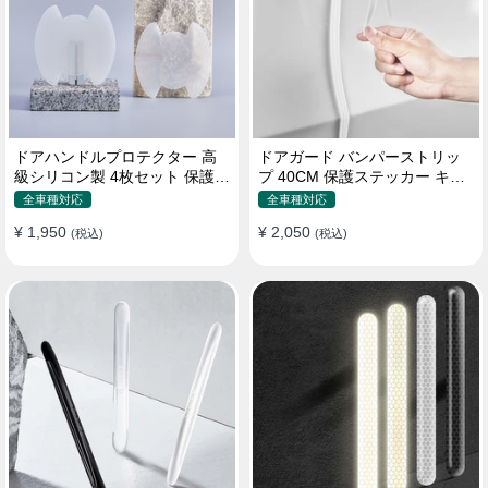
ドアハンドルプロテクター 高
ドアガード バンパーストリッ
級シリコン製 4枚セット 保護フ
プ 40CM 保護ステッカー キズ
ィルム キズ防止 全車種
防止 プロテクターシール
全車種対応
全車種対応
¥ 1,950
¥ 2,050
(税込)
(税込)