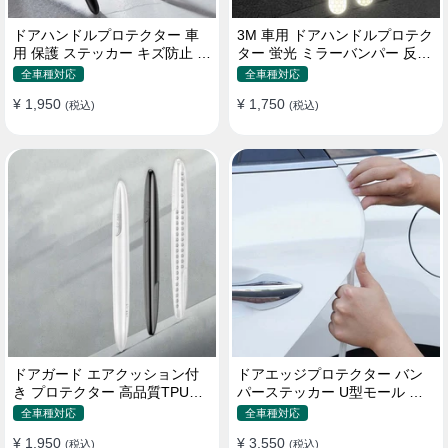
ドアハンドルプロテクター 車
3M 車用 ドアハンドルプロテク
用 保護 ステッカー キズ防止 高
ター 蛍光 ミラーバンパー 反射
品質TPU製 4枚セット
ステッカー 保護フィルム
全車種対応
全車種対応
¥ 1,950
¥ 1,750
(税込)
(税込)
ドアガード エアクッション付
ドアエッジプロテクター バン
き プロテクター 高品質TPU製
パーステッカー U型モール キ
キズ防止 取り付け簡単
ズ防止 取り付け簡単 騒音低減
全車種対応
全車種対応
¥ 1,950
¥ 3,550
(税込)
(税込)