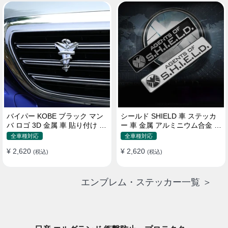
バイパー KOBE ブラック マン
シールド SHIELD 車 ステッカ
バ ロゴ 3D 金属 車 貼り付け 装
ー 車 金属 アルミニウム合金 ス
飾 ステッカー
クラッチオクルージョン ステ
全車種対応
全車種対応
ッカー
¥ 2,620
¥ 2,620
(税込)
(税込)
エンブレム・ステッカー一覧 ＞