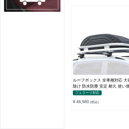
ルーフボックス 全車種対応 大
除け 防水防塵 安定 耐久 使い
畳式 車用ラゲッジケース
フェラーリ対応
¥ 46,980
(税込)