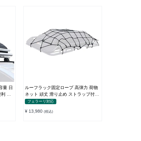
容量 日
ルーフラック固定ロープ 高弾力 荷物
便利 折
ネット 頑丈 滑り止め ストラップ付き
ベースキャリア
フェラーリ対応
¥ 13,980
(税込)