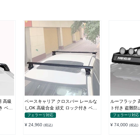
 高級
ベースキャリア クロスバー レールな
ルーフラック 
き ベー
しOK 高級合金 頑丈 ロック付き ベー
ト付き 盗難防止
スラックセット
容量 ベースキ
フェラーリ対応
フェラーリ対応
¥ 24,960
¥ 74,000
(税込)
(税込)