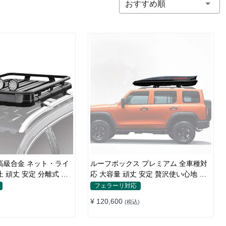
おすすめ順
高級合金 ネット・ライ
ルーフボックス プレミアム 全車種対
 頑丈 安定 分離式 大
応 大容量 頑丈 安定 贅沢使い心地 お
ャリア
しゃれ 多色 車用ラゲッジケース
フェラーリ対応
¥ 120,600
(税込)