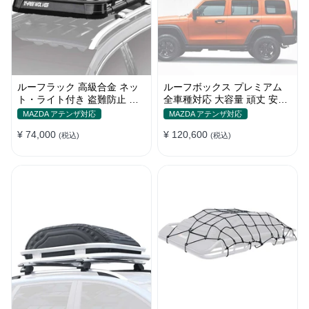
ルーフラック 高級合金 ネッ
ルーフボックス プレミアム
ト・ライト付き 盗難防止 頑
全車種対応 大容量 頑丈 安定
丈 安定 分離式 大容量 ベース
贅沢使い心地 おしゃれ 多色
MAZDA アテンザ対応
MAZDA アテンザ対応
キャリア
車用ラゲッジケース
¥ 74,000
¥ 120,600
(税込)
(税込)