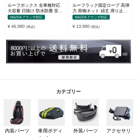
ルーフボックス 全車種対応
ルーフラック固定ロープ 高弾
大容量 日除け 防水防塵 安定
力 荷物ネット 頑丈 滑り止め
耐久 使い便利 折畳式 車用ラ
ストラップ付き ベースキャリ
MAZDA アテンザ対応
MAZDA アテンザ対応
ゲッジケース
ア
¥ 46,980
¥ 13,980
(税込)
(税込)
カテゴリー
内装パーツ
車用ボディ
外装パーツ
アクセサリ