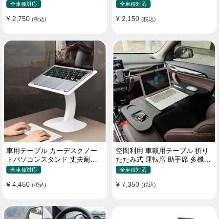
機能ラップトップバッグ
たみ式 パソコン 食事 物置
全車種対応
全車種対応
¥ 2,750
¥ 2,150
(税込)
(税込)
車用テーブル カーデスクノー
空間利用 車載用テーブル 折り
トパソコンスタンド 丈夫耐用
たたみ式 運転席 助手席 多機能
調整可能 車内車外 多機能用
パソコン 食事 書き込み
全車種対応
全車種対応
¥ 4,450
¥ 7,350
(税込)
(税込)