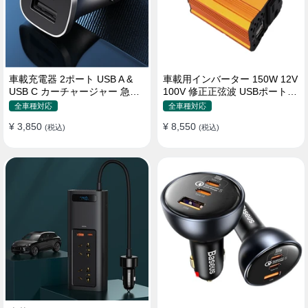
車載充電器 2ポート USB A &
車載用インバーター 150W 12V
USB C カーチャージャー 急速
100V 修正正弦波 USBポート2
充電USB [36W 12V-24V ]
口 コンバーター 防災用品 チャ
全車種対応
全車種対応
ージャー
¥ 3,850
¥ 8,550
(税込)
(税込)