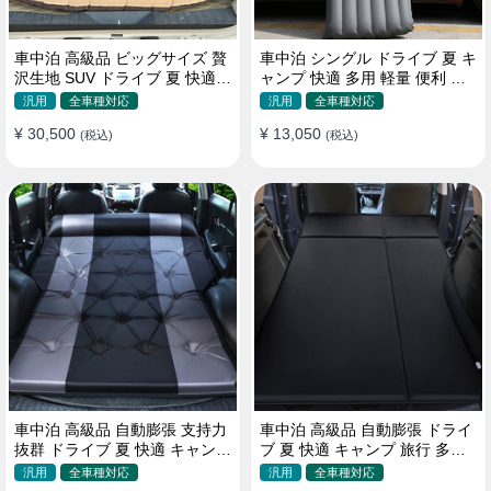
車中泊 高級品 ビッグサイズ 贅
車中泊 シングル ドライブ 夏 キ
沢生地 SUV ドライブ 夏 快適
ャンプ 快適 多用 軽量 便利 省
キャンプ 旅行 収納便利 エアー
スペース 旅行 エアーベッド
汎用
全車種対応
汎用
全車種対応
ベッド
¥ 30,500
¥ 13,050
(税込)
(税込)
車中泊 高級品 自動膨張 支持力
車中泊 高級品 自動膨張 ドライ
抜群 ドライブ 夏 快適 キャンプ
ブ 夏 快適 キャンプ 旅行 多用
旅行 省スペース エアーベッド
取付簡単 収納便利 エアーベッ
汎用
全車種対応
汎用
全車種対応
ド