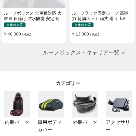
ルーフボックス 全車種対応 大
ルーフラック固定ロープ 高弾
容量 日除け 防水防塵 安定 耐久
力 荷物ネット 頑丈 滑り止め ス
使い便利 折畳式 車用ラゲッジ
トラップ付き ベースキャリア
全車種対応
全車種対応
ケース
¥ 46,980
¥ 13,980
(税込)
(税込)
ルーフボックス・キャリア一覧 ＞
カテゴリー
内装パーツ
車用ボディ
外装パーツ
アクセサリ
カバー
ー