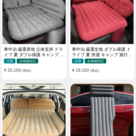
車中泊 厳選表地 立体支持 ドラ
車中泊 厳選生地 ダブル保護 ド
イブ 夏 ダブル保護 キャンプ 旅
ライブ 夏 快適 キャンプ 旅行
行 収納便利 取付簡単 全車種 エ
収納便利 全車種 多色 エアーベ
汎用
全車種対応
汎用
全車種対応
アーベッド
ッド
¥ 20,150
¥ 18,150
(税込)
(税込)