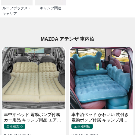
ルーフボックス・
キャンプ関連
キャリア
MAZDA アテンザ 車内泊
車中泊ベッド 電動ポンプ付属
車中泊ベッド かわいい 枕付き
カー用品 キャンプ用品 エアー
電動ポンプ付属 キャンプ用品
ベッド SUV車 普通車適用
エアーベッド 普通車 SUV
全車種対応
全車種対応