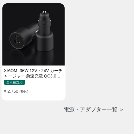
XIAOMI 36W 12V・24V カーチ
ャージャー 急速充電 QC3.0
LEDライト コンパクト 車載充
全車種対応
電器
¥ 2,750
(税込)
電源・アダプター一覧 ＞