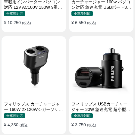
車載用インバーター パソコン
カーチャージャー 160w パソコ
対応 12V AC100V 150W 9重保
ン対応 急速充電 USBポート3つ
護 ディスプレイ付き 静音タイ
Type-C シガーソケット
全車種対応
全車種対応
プ
¥ 10,250
¥ 6,550
(税込)
(税込)
フィリップス カーチャージャ
フィリップス USBカーチャー
ー 160W 2×120Wシガーソケッ
ジャー 30W 急速充電 超小型設
ト おしゃれ
計 おしゃれ シガーソケット
全車種対応
全車種対応
¥ 4,350
¥ 3,750
(税込)
(税込)