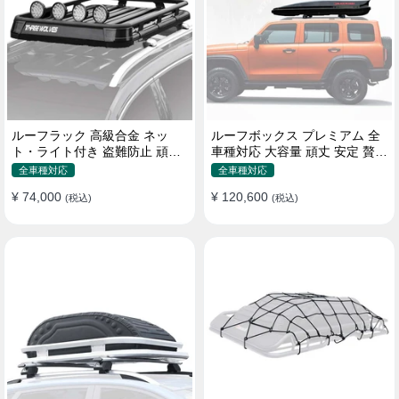
ルーフラック 高級合金 ネッ
ルーフボックス プレミアム 全
ト・ライト付き 盗難防止 頑丈
車種対応 大容量 頑丈 安定 贅沢
安定 分離式 大容量 ベースキャ
使い心地 おしゃれ 多色 車用ラ
全車種対応
全車種対応
リア
ゲッジケース
¥ 74,000
¥ 120,600
(税込)
(税込)