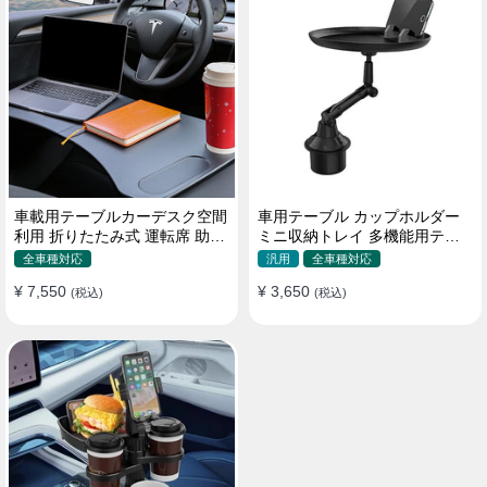
車載用テーブルカーデスク空間
車用テーブル カップホルダー
利用 折りたたみ式 運転席 助手
ミニ収納トレイ 多機能用テー
席 多機能 滑り止め 安定
ブル 食事 物置き用 高品質
全車種対応
汎用
全車種対応
¥ 7,550
¥ 3,650
(税込)
(税込)