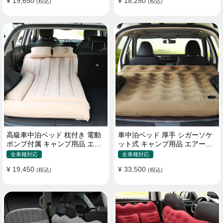
¥ 19,650
¥ 18,250
(税込)
(税込)
高級車中泊ベッド 枕付き 電動
車中泊ベッド 厚手 シガーソケ
ポンプ付属 キャンプ用品 エア
ット式 キャンプ用品 エアーベ
ーベッド 普通車 SUV
ッド 収納袋付き 普通車 SUV適
全車種対応
全車種対応
用
¥ 19,450
¥ 33,500
(税込)
(税込)