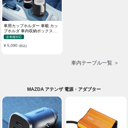
車用カップホルダー 車載 カッ
プホルダ 車内収納ボックス車
載テーブル スマホ置き 調整可
全車種対応
能なベース 車載 取付簡単 滑り
¥ 5,090
止め 小物置き 多機能 使い勝手
(税込)
車内テーブル一覧 ＞
MAZDA アテンザ 電源・アダプター