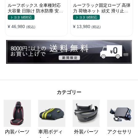
ルーフボックス 全車種対応
ルーフラック固定ロープ 高弾
大容量 日除け 防水防塵 安定
力 荷物ネット 頑丈 滑り止め
耐久 使い便利 折畳式 車用ラ
ストラップ付き ベースキャリ
トヨタ bB対応
トヨタ bB対応
ゲッジケース
ア
¥ 46,980
¥ 13,980
(税込)
(税込)
カテゴリー
内装パーツ
車用ボディ
外装パーツ
アクセサリ