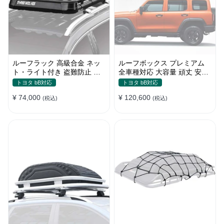
ルーフラック 高級合金 ネッ
ルーフボックス プレミアム
ト・ライト付き 盗難防止 頑
全車種対応 大容量 頑丈 安定
丈 安定 分離式 大容量 ベース
贅沢使い心地 おしゃれ 多色
トヨタ bB対応
トヨタ bB対応
キャリア
車用ラゲッジケース
¥ 74,000
¥ 120,600
(税込)
(税込)