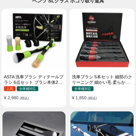
ベンツ SLクラス ホコリ取り道具
ASTA 洗車ブラシ ディテールブ
洗車ブラシ 5本セット 細部のク
ラシ 6点セット ブラシ本体2本
リーニング 細かい毛 柔らかい
替えヘッド2個 アダプター2個
豚毛 ディテールブラシ
人気
全車種対応
全車種対応
車内外 ホイール ダッシュボー
¥ 2,980
¥ 1,850
ド
(税込)
(税込)