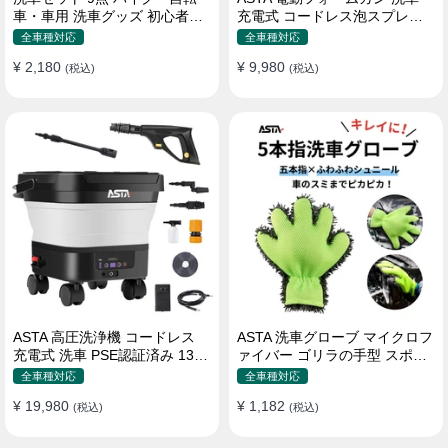
車・車用 洗車グッズ 初心者向
充電式 コードレス泡スプレー
け 洗車ブラシ スポンジ タオル
高圧対応 充電式フォームスプ
全車種対応
全車種対応
グローブ タイヤブラシ ワック
レー 洗車グッズ 車・バイク用
¥ 2,180
¥ 9,980
ス用スポンジ 高級洗車道具 乾
(税込)
強力泡立ち (コピー)
(税込)
拭き・水拭き対応 水切り・隙
間掃除・エアコン掃除もOK カ
ー用品一式
ASTA 高圧洗浄機 コードレス
ASTA 洗車グローブ マイクロフ
充電式 洗車 PSE認証済み 13L
ァイバー ゴリラの手型 スポン
バケツ一体型 折りたたみ式 超
ジ ボディー用 傷防止 吸水速乾
全車種対応
全車種対応
軽量 キャスター付き 360度回
手洗い 洗車用品 車 バイク 洗車
¥ 19,980
¥ 1,182
転ノズル トリガーガン 蛇口接
(税込)
グッズ 掃除 手袋型 洗車タオル
(税込)
続アダプター ショートノズル
代用 1個入り
フォームボトル キャスター付