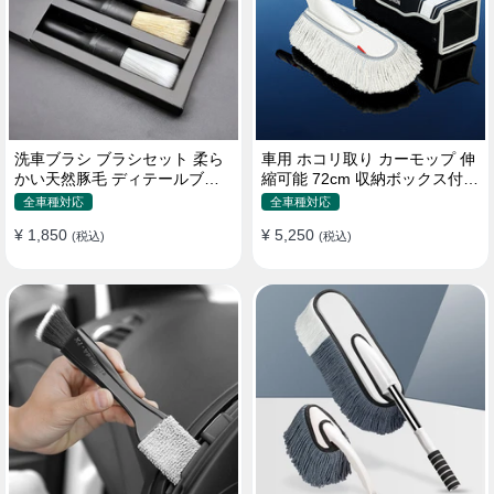
洗車ブラシ ブラシセット 柔ら
車用 ホコリ取り カーモップ 伸
かい天然豚毛 ディテールブラ
縮可能 72cm 収納ボックス付き
シ 隙間ブラシ 筆タイプ
軽量・コンパクト
全車種対応
全車種対応
¥ 1,850
¥ 5,250
(税込)
(税込)