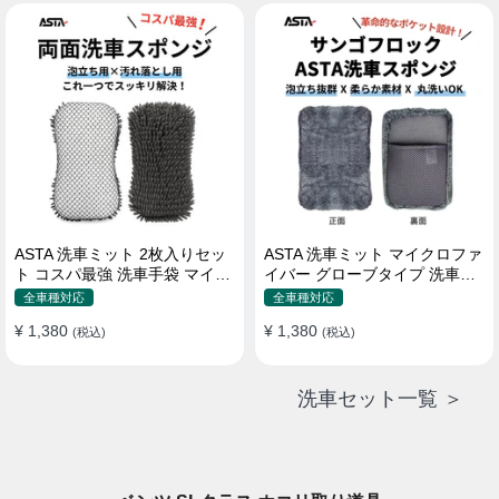
属 水道接続不要 多機能コンパ
クト収納
ASTA 洗車ミット 2枚入りセッ
ASTA 洗車ミット マイクロファ
ト コスパ最強 洗車手袋 マイク
イバー グローブタイプ 洗車プ
ロファイバー製 洗車グッズ 車
ロも愛用 傷防止 高吸水 車 バイ
全車種対応
全車種対応
バイク 自転車用 洗車スポンジ
ク用 洗車ディテイリング用品
¥ 1,380
¥ 1,380
(税込)
(税込)
洗車セット一覧 ＞