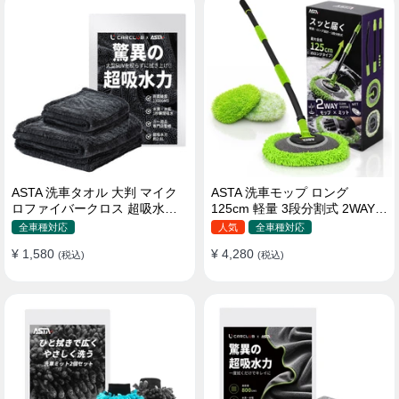
ASTA 洗車タオル 大判 マイク
ASTA 洗車モップ ロング
ロファイバークロス 超吸水ツ
125cm 軽量 3段分割式 2WAY
イストパイル 洗車クロス 傷防
洗車ブラシ スポンジ 高吸水 マ
全車種対応
人気
全車種対応
止 両面使える
イクロファイバー 脚立不要
¥ 1,580
¥ 4,280
(税込)
110°可動ヘッド 15°カーブ設計
(税込)
伸縮 傷つかない 車用 ルーフ・
ボディ対応