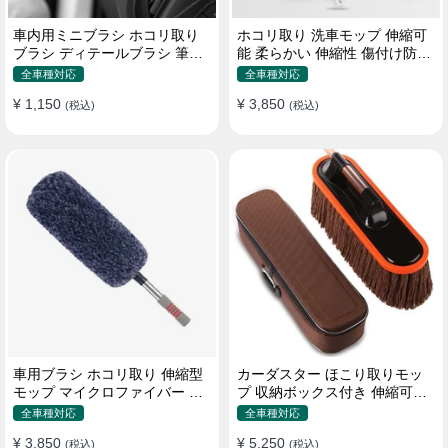
車内用ミニブラシ ホコリ取り
ホコリ取り 洗車モップ 伸縮可
ブラシ ディテールブラシ 筆タ
能 柔らかい 伸縮性 傷付け防止
イプ 車 エアコン吹き出し口
軽量・コンパクト
全車種対応
全車種対応
¥ 1,150
¥ 3,850
(税込)
(税込)
車用ブラシ ホコリ取り 伸縮型
カーダスター ほこり取りモッ
モップ マイクロファイバー 洗
プ 収納ボックス付き 伸縮可能
車道具 軽量・コンパクト
ワックスブラシ 洗車ブラシ
全車種対応
全車種対応
¥ 3,850
¥ 5,250
(税込)
(税込)