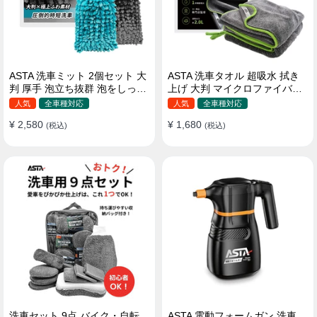
ASTA 洗車ミット 2個セット 大
ASTA 洗車タオル 超吸水 拭き
判 厚手 泡立ち抜群 泡をしっか
上げ 大判 マイクロファイバー
りキープ 洗車スポンジ マイ
クロス プロ仕様 水拭き 窓拭き
人気
全車種対応
人気
全車種対応
クロファイバー 洗車グローブ
洗車 業務用 タオル 吸水 傷つか
¥ 2,580
¥ 1,680
傷つきにくい ボディ ガラス ホ
(税込)
ない 撥水 厚手 両面 大型 洗車
(税込)
イール対応 洗車 用途別に使い
クロス
分け 2個セット
洗車セット 9点 バイク・自転
ASTA 電動フォームガン 洗車