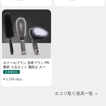
ホイールブラシ 洗車ブラシ PR
素材 ３点セット 傷防止 カーウ
ォッシュ プロ仕様
全車種対応
¥ 1,150
(税込)
ホコリ取り道具一覧 ＞