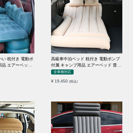
高級車中泊ベッド 枕付き 電動ポンプ
付属 キャンプ用品 エアーベッド 普通
車 SUV
全車種対応
¥ 19,450
(税込)