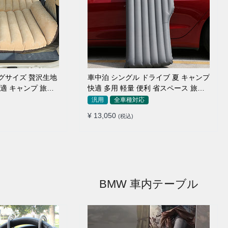
ッグサイズ 贅沢生地
車中泊 シングル ドライブ 夏 キャンプ
快適 キャンプ 旅行
快適 多用 軽量 便利 省スペース 旅行
ッド
エアーベッド
汎用
全車種対応
¥ 13,050
(税込)
BMW 車内テーブル