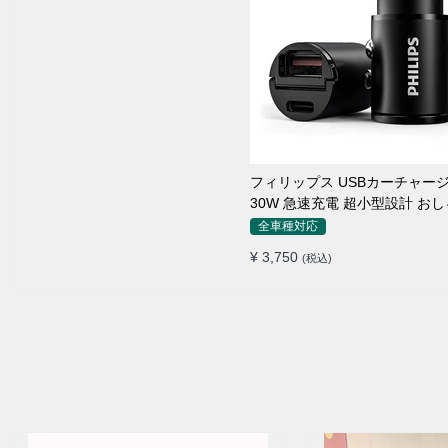
フィリップス USBカーチャー
30W 急速充電 超小型設計 お
シガーソケット
全車種対応
¥ 3,750
(税込)