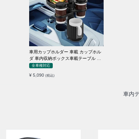
車用カップホルダー 車載 カップホル
ダ 車内収納ボックス車載テーブル ス
マホ置き 調整可能なベース 車載 取付
全車種対応
簡単 滑り止め 小物置き 多機能 使い勝
¥ 5,090
(税込)
手
車内テ