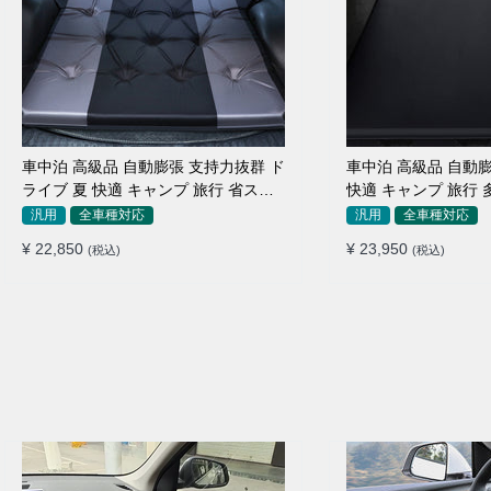
車中泊 高級品 自動膨張 支持力抜群 ド
車中泊 高級品 自動膨
ライブ 夏 快適 キャンプ 旅行 省スペ
快適 キャンプ 旅行 
ース エアーベッド
納便利 エアーベッド
汎用
全車種対応
汎用
全車種対応
¥ 22,850
¥ 23,950
(税込)
(税込)