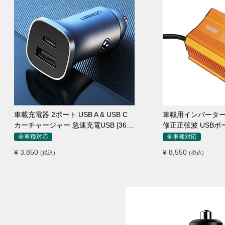
車載充電器 2ポート USB A & USB C
車載用インバーター 15
カーチャージャー 急速充電USB [36W
修正正弦波 USBポ
12V-24V ]
ー 防災用品 チャ
全車種対応
全車種対応
¥ 3,850
¥ 8,550
(税込)
(税込)