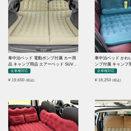
車中泊ベッド 電動ポンプ付属 カー用
車中泊ベッド かわいい 枕付き 電動ポ
品 キャンプ用品 エアーベッド SUV車
ンプ付属 キャンプ用品 エアーベッド
普通車適用
普通車 SUV
全車種対応
全車種対応
¥ 19,650
¥ 18,250
(税込)
(税込)