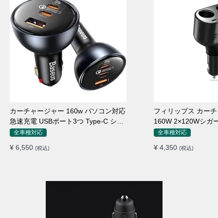
カーチャージャー 160w パソコン対応
フィリップス カー
急速充電 USBポート3つ Type-C シガ
160W 2×120Wシ
ーソケット
れ
全車種対応
全車種対応
¥ 6,550
¥ 4,350
(税込)
(税込)