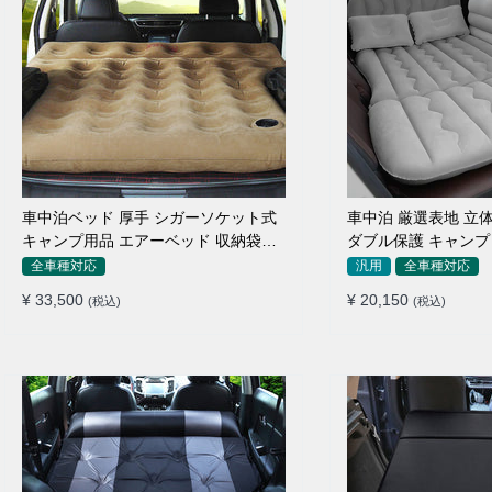
車中泊ベッド 厚手 シガーソケット式
車中泊 厳選表地 立体
キャンプ用品 エアーベッド 収納袋付
ダブル保護 キャンプ 
き 普通車 SUV適用
付簡単 全車種 エア
全車種対応
汎用
全車種対応
¥ 33,500
¥ 20,150
(税込)
(税込)