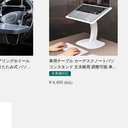
アリングホイール
車用テーブル カーデスクノートパソ
りたたみ式 パソコ
コンスタンド 丈夫耐用 調整可能 車内
車外 多機能用
全車種対応
¥ 4,450
(税込)