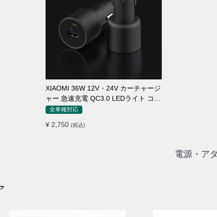
XIAOMI 36W 12V・24V カーチャージ
ャー 急速充電 QC3.0 LEDライト コン
パクト 車載充電器
全車種対応
¥ 2,750
(税込)
電源・アダ
ア