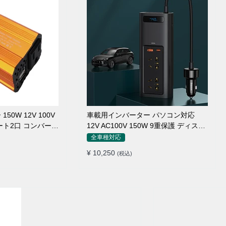
0W 12V 100V
車載用インバーター パソコン対応
ート2口 コンバータ
12V AC100V 150W 9重保護 ディスプ
ージャー
レイ付き 静音タイプ
全車種対応
¥ 10,250
(税込)