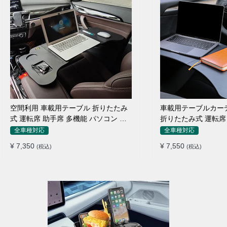
空間利用 車載用テーブル 折りたたみ
車載用テーブルカー
式 運転席 助手席 多機能 パソコン 食
折りたたみ式 運転席 
事 書き込み
り止め 安定
全車種対応
全車種対応
¥ 7,350
¥ 7,550
(税込)
(税込)