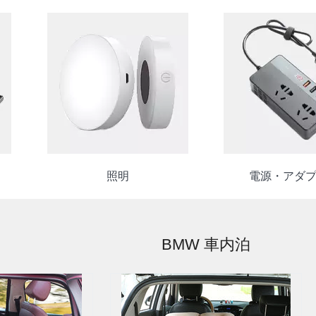
照明
電源・アダ
BMW 車内泊