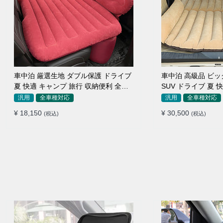
車中泊 厳選生地 ダブル保護 ドライブ
車中泊 高級品 ビ
夏 快適 キャンプ 旅行 収納便利 全車
SUV ドライブ 夏 
種 多色 エアーベッド
収納便利 エアーベ
汎用
全車種対応
汎用
全車種対応
¥ 18,150
¥ 30,500
(税込)
(税込)