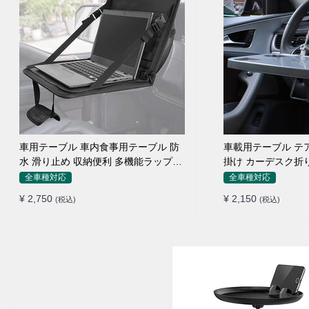
車用テーブル 車内食事用テーブル 防
車載用テーブル テ
水 滑り止め 収納便利 多機能ラップト
掛け カーデスク折
ップバッグ
ン 食事 物置
全車種対応
全車種対応
¥ 2,750
¥ 2,150
(税込)
(税込)