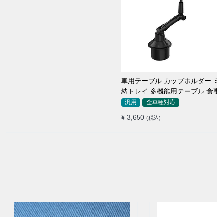
車用テーブル カップホルダー 
納トレイ 多機能用テーブル 食
き用 高品質
汎用
全車種対応
¥ 3,650
(税込)