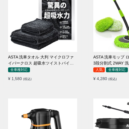
ASTA 洗車タオル 大判 マイクロファ
ASTA 洗車モップ ロ
イバークロス 超吸水ツイストパイル
3段分割式 2WAY
洗車クロス 傷防止 両面使える
高吸水 マイクロフ
全車種対応
人気
全車種対応
110°可動ヘッド 1
¥ 1,580
¥ 4,280
(税込)
(税込)
傷つかない 車用 