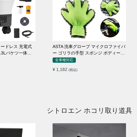
 コードレス 充電式
ASTA 洗車グローブ マイクロファイバ
 13Lバケツ一体型
ー ゴリラの手型 スポンジ ボディー用
量 キャスター付き
傷防止 吸水速乾 手洗い 洗車用品 車
全車種対応
トリガーガン 蛇口
バイク 洗車グッズ 掃除 手袋型 洗車タ
¥ 1,182
(税込)
ョートノズル フォ
オル代用 1個入り
ター付属 水道接続
クト収納
シトロエン ホコリ取り道具