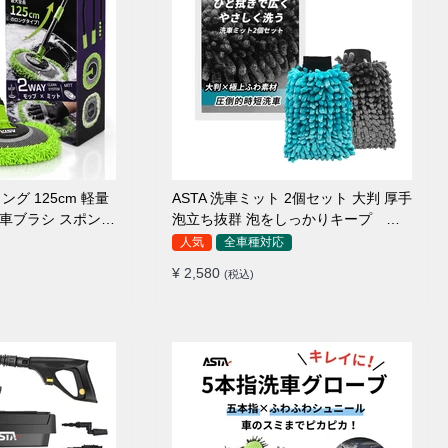
ング 125cm 軽量
ASTA 洗車ミット 2個セット 大判 厚手
 洗車ブラシ スポンジ
泡立ち抜群 泡をしっかりキープ 洗
ァイバー 脚立不要
車スポンジ マイクロファイバー 洗車
人気
全車種対応
5°カーブ設計 伸縮
グローブ 傷つきにくい ボディ ガラス
¥ 2,580
(税込)
ルーフ・ボディ対応
ホイール対応 洗車 用途別に使い分け
2個セット