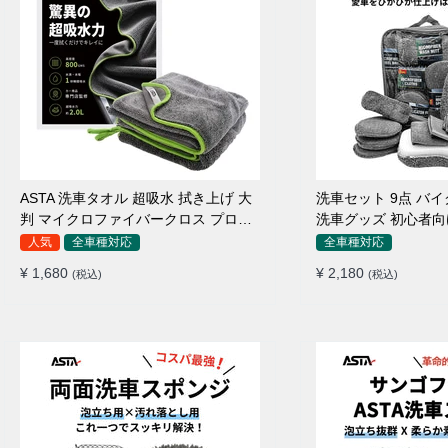
ASTA 洗車タオル 超吸水 拭き上げ 大
洗車セット 9点 バ
判 マイクロファイバークロス プロ仕
洗車グッズ 初心者向
様 水拭き 窓拭き 洗車 業務用 タオル
ポンジ タオル グロ
人気
全車種対応
全車種対応
吸水 傷つかない 撥水 厚手 両面 大型
ワックス用スポンジ 
¥ 1,680
¥ 2,180
(税込)
(税込)
洗車クロス
拭き・水拭き対応 
除・エアコン掃除もO