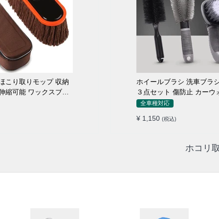
こり取りモップ 収納
ホイールブラシ 洗車ブラシ
伸縮可能 ワックスブラ
３点セット 傷防止 カーウ
ロ仕様
全車種対応
¥ 1,150
(税込)
ホコリ取