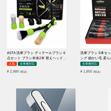
ASTA 洗車ブラシ ディテールブラシ 6
洗車ブラシ 5本セ
点セット ブラシ本体2本 替えヘッド2
ング 細かい毛 柔
個 アダプター2個 車内外 ホイール ダ
ルブラシ
人気
全車種対応
全車種対応
ッシュボード
¥ 2,980
¥ 1,850
(税込)
(税込)