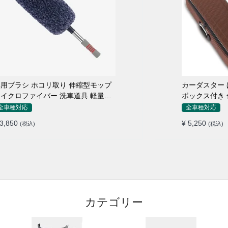
用ブラシ ホコリ取り 伸縮型モップ
カーダスター ほ
イクロファイバー 洗車道具 軽量・
ボックス付き 
コンパクト
シ 洗車ブラシ
全車種対応
全車種対応
 3,850
¥ 5,250
(税込)
(税込)
カテゴリー