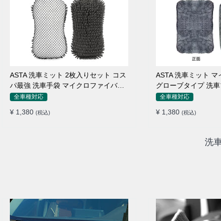
ASTA 洗車ミット 2枚入りセット コス
ASTA 洗車ミット 
パ最強 洗車手袋 マイクロファイバー
グローブタイプ 洗車
製 洗車グッズ 車 バイク 自転車用 洗
止 高吸水 車 バイク
全車種対応
全車種対応
車スポンジ
ング用品
¥ 1,380
¥ 1,380
(税込)
(税込)
洗