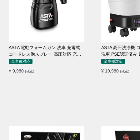
ASTA 電動フォームガン 洗車 充電式
ASTA 高圧洗浄機
コードレス泡スプレー 高圧対応 充電
洗車 PSE認証済み
式フォームスプレー 洗車グッズ 車・
折りたたみ式 超軽
全車種対応
全車種対応
バイク用 強力泡立ち (コピー)
360度回転ノズル 
¥ 9,980
¥ 19,980
(税込)
(税込)
接続アダプター シ
ームボトル キャス
不要 多機能コンパ