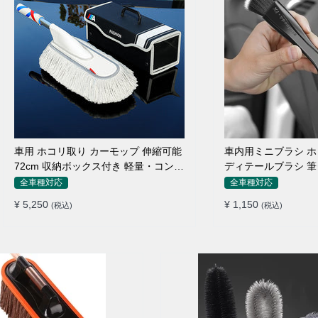
車用 ホコリ取り カーモップ 伸縮可能
車内用ミニブラシ 
72cm 収納ボックス付き 軽量・コンパ
ディテールブラシ 筆
クト
ン吹き出し口
全車種対応
全車種対応
¥ 5,250
¥ 1,150
(税込)
(税込)