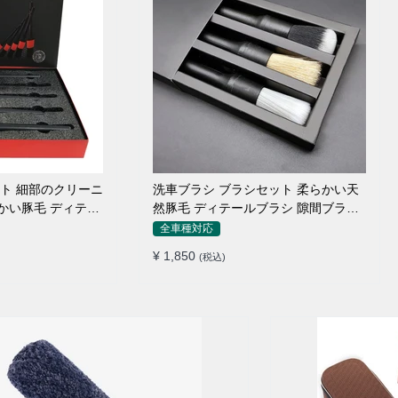
ット 細部のクリーニ
洗車ブラシ ブラシセット 柔らかい天
らかい豚毛 ディテー
然豚毛 ディテールブラシ 隙間ブラシ
筆タイプ
全車種対応
¥ 1,850
(税込)