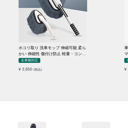
ホコリ取り 洗車モップ 伸縮可能 柔ら
車
かい 伸縮性 傷付け防止 軽量・コンパ
マ
クト
全車種対応
¥ 3,850
¥
(税込)