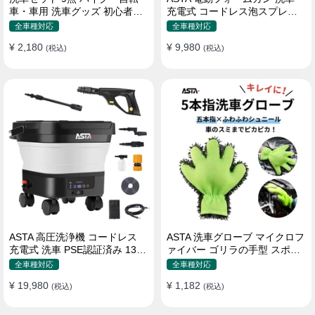
車・車用 洗車グッズ 初心者向
充電式 コードレス泡スプレー
け 洗車ブラシ スポンジ タオル
高圧対応 充電式フォームスプ
全車種対応
全車種対応
グローブ タイヤブラシ ワック
レー 洗車グッズ 車・バイク用
¥ 2,180
¥ 9,980
ス用スポンジ 高級洗車道具 乾
(税込)
強力泡立ち (コピー)
(税込)
拭き・水拭き対応 水切り・隙
間掃除・エアコン掃除もOK カ
ー用品一式
ASTA 高圧洗浄機 コードレス
ASTA 洗車グローブ マイクロフ
充電式 洗車 PSE認証済み 13L
ァイバー ゴリラの手型 スポン
バケツ一体型 折りたたみ式 超
ジ ボディー用 傷防止 吸水速乾
全車種対応
全車種対応
軽量 キャスター付き 360度回
手洗い 洗車用品 車 バイク 洗車
¥ 19,980
¥ 1,182
転ノズル トリガーガン 蛇口接
(税込)
グッズ 掃除 手袋型 洗車タオル
(税込)
続アダプター ショートノズル
代用 1個入り
フォームボトル キャスター付