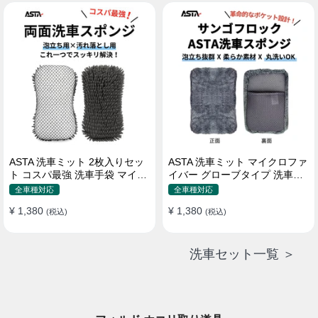
属 水道接続不要 多機能コンパ
クト収納
ASTA 洗車ミット 2枚入りセッ
ASTA 洗車ミット マイクロファ
ト コスパ最強 洗車手袋 マイク
イバー グローブタイプ 洗車プ
ロファイバー製 洗車グッズ 車
ロも愛用 傷防止 高吸水 車 バイ
全車種対応
全車種対応
バイク 自転車用 洗車スポンジ
ク用 洗車ディテイリング用品
¥ 1,380
¥ 1,380
(税込)
(税込)
洗車セット一覧 ＞