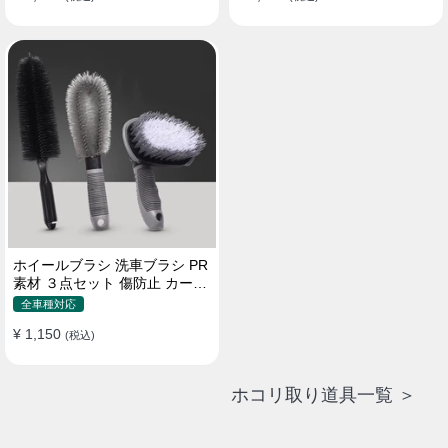
ホイールブラシ 洗車ブラシ PR
素材 ３点セット 傷防止 カーウ
ォッシュ プロ仕様
全車種対応
¥ 1,150
(税込)
ホコリ取り道具一覧 ＞