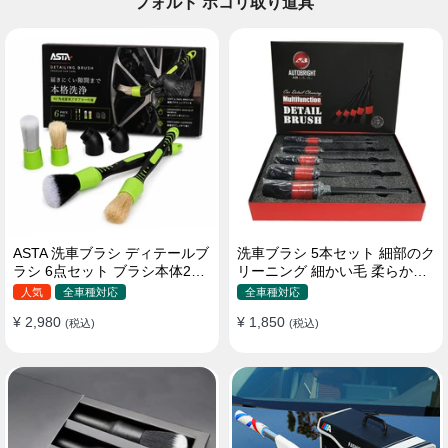
フォルド ホコリ取り道具
ASTA 洗車ブラシ ディテールブ
洗車ブラシ 5本セット 細部のク
ラシ 6点セット ブラシ本体2本
リーニング 細かい毛 柔らかい
替えヘッド2個 アダプター2個
豚毛 ディテールブラシ
人気
全車種対応
全車種対応
車内外 ホイール ダッシュボー
¥ 2,980
¥ 1,850
ド
(税込)
(税込)