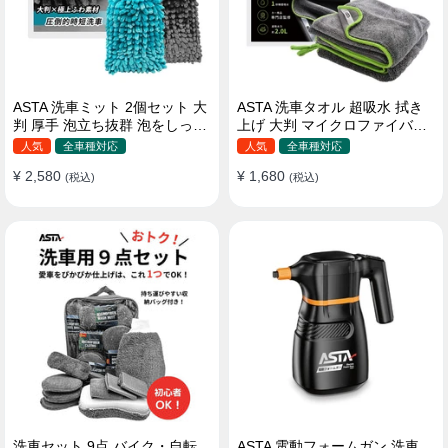
ASTA 洗車ミット 2個セット 大
ASTA 洗車タオル 超吸水 拭き
判 厚手 泡立ち抜群 泡をしっか
上げ 大判 マイクロファイバー
りキープ 洗車スポンジ マイ
クロス プロ仕様 水拭き 窓拭き
人気
全車種対応
人気
全車種対応
クロファイバー 洗車グローブ
洗車 業務用 タオル 吸水 傷つか
¥ 2,580
¥ 1,680
傷つきにくい ボディ ガラス ホ
(税込)
ない 撥水 厚手 両面 大型 洗車
(税込)
イール対応 洗車 用途別に使い
クロス
分け 2個セット
洗車セット 9点 バイク・自転
ASTA 電動フォームガン 洗車