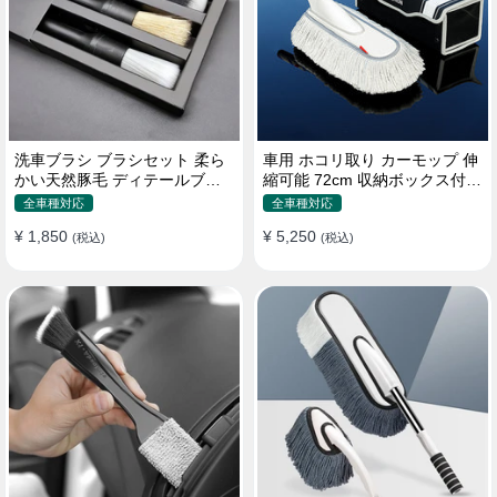
洗車ブラシ ブラシセット 柔ら
車用 ホコリ取り カーモップ 伸
かい天然豚毛 ディテールブラ
縮可能 72cm 収納ボックス付き
シ 隙間ブラシ 筆タイプ
軽量・コンパクト
全車種対応
全車種対応
¥ 1,850
¥ 5,250
(税込)
(税込)