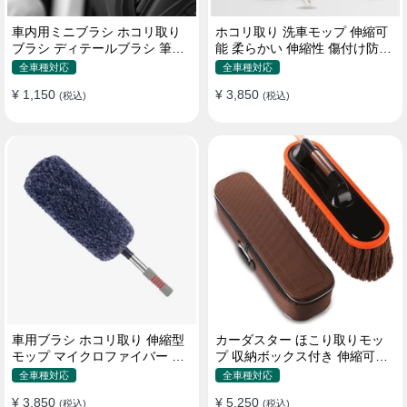
車内用ミニブラシ ホコリ取り
ホコリ取り 洗車モップ 伸縮可
ブラシ ディテールブラシ 筆タ
能 柔らかい 伸縮性 傷付け防止
イプ 車 エアコン吹き出し口
軽量・コンパクト
全車種対応
全車種対応
¥ 1,150
¥ 3,850
(税込)
(税込)
車用ブラシ ホコリ取り 伸縮型
カーダスター ほこり取りモッ
モップ マイクロファイバー 洗
プ 収納ボックス付き 伸縮可能
車道具 軽量・コンパクト
ワックスブラシ 洗車ブラシ
全車種対応
全車種対応
¥ 3,850
¥ 5,250
(税込)
(税込)