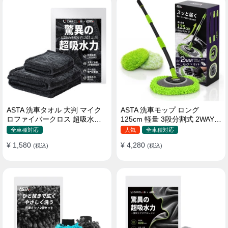
ASTA 洗車タオル 大判 マイク
ASTA 洗車モップ ロング
ロファイバークロス 超吸水ツ
125cm 軽量 3段分割式 2WAY
イストパイル 洗車クロス 傷防
洗車ブラシ スポンジ 高吸水 マ
全車種対応
人気
全車種対応
止 両面使える
イクロファイバー 脚立不要
¥ 1,580
¥ 4,280
(税込)
110°可動ヘッド 15°カーブ設計
(税込)
伸縮 傷つかない 車用 ルーフ・
ボディ対応