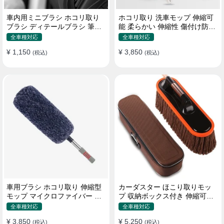
車内用ミニブラシ ホコリ取り
ホコリ取り 洗車モップ 伸縮可
ブラシ ディテールブラシ 筆タ
能 柔らかい 伸縮性 傷付け防止
イプ 車 エアコン吹き出し口
軽量・コンパクト
全車種対応
全車種対応
¥ 1,150
¥ 3,850
(税込)
(税込)
車用ブラシ ホコリ取り 伸縮型
カーダスター ほこり取りモッ
モップ マイクロファイバー 洗
プ 収納ボックス付き 伸縮可能
車道具 軽量・コンパクト
ワックスブラシ 洗車ブラシ
全車種対応
全車種対応
¥ 3,850
¥ 5,250
(税込)
(税込)