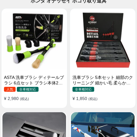
ホンダ オデッセイ ホコリ取り道具
ASTA 洗車ブラシ ディテールブ
洗車ブラシ 5本セット 細部のク
ラシ 6点セット ブラシ本体2本
リーニング 細かい毛 柔らかい
替えヘッド2個 アダプター2個
豚毛 ディテールブラシ
人気
全車種対応
全車種対応
車内外 ホイール ダッシュボー
¥ 2,980
¥ 1,850
ド
(税込)
(税込)