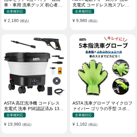
車・車用 洗車グッズ 初心者向
充電式 コードレス泡スプレー
け 洗車ブラシ スポンジ タオル
高圧対応 充電式フォームスプ
全車種対応
全車種対応
グローブ タイヤブラシ ワック
レー 洗車グッズ 車・バイク用
¥ 2,180
¥ 9,980
ス用スポンジ 高級洗車道具 乾
(税込)
強力泡立ち (コピー)
(税込)
拭き・水拭き対応 水切り・隙
間掃除・エアコン掃除もOK カ
ー用品一式
ASTA 高圧洗浄機 コードレス
ASTA 洗車グローブ マイクロフ
充電式 洗車 PSE認証済み 13L
ァイバー ゴリラの手型 スポン
バケツ一体型 折りたたみ式 超
ジ ボディー用 傷防止 吸水速乾
全車種対応
全車種対応
軽量 キャスター付き 360度回
手洗い 洗車用品 車 バイク 洗車
¥ 19,980
¥ 1,182
転ノズル トリガーガン 蛇口接
(税込)
グッズ 掃除 手袋型 洗車タオル
(税込)
続アダプター ショートノズル
代用 1個入り
フォームボトル キャスター付