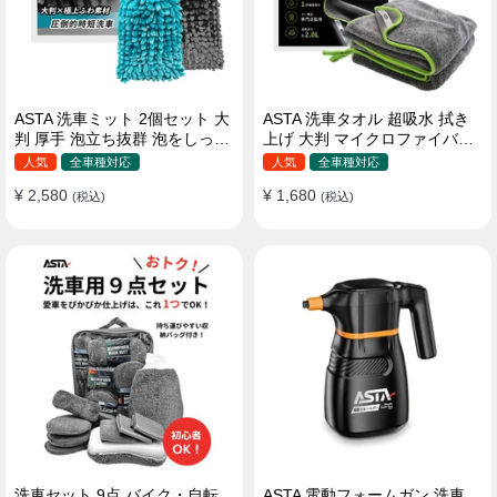
ASTA 洗車ミット 2個セット 大
ASTA 洗車タオル 超吸水 拭き
判 厚手 泡立ち抜群 泡をしっか
上げ 大判 マイクロファイバー
りキープ 洗車スポンジ マイ
クロス プロ仕様 水拭き 窓拭き
人気
全車種対応
人気
全車種対応
クロファイバー 洗車グローブ
洗車 業務用 タオル 吸水 傷つか
¥ 2,580
¥ 1,680
傷つきにくい ボディ ガラス ホ
(税込)
ない 撥水 厚手 両面 大型 洗車
(税込)
イール対応 洗車 用途別に使い
クロス
分け 2個セット
洗車セット 9点 バイク・自転
ASTA 電動フォームガン 洗車