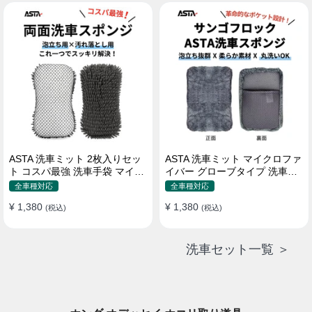
属 水道接続不要 多機能コンパ
クト収納
ASTA 洗車ミット 2枚入りセッ
ASTA 洗車ミット マイクロファ
ト コスパ最強 洗車手袋 マイク
イバー グローブタイプ 洗車プ
ロファイバー製 洗車グッズ 車
ロも愛用 傷防止 高吸水 車 バイ
全車種対応
全車種対応
バイク 自転車用 洗車スポンジ
ク用 洗車ディテイリング用品
¥ 1,380
¥ 1,380
(税込)
(税込)
洗車セット一覧 ＞