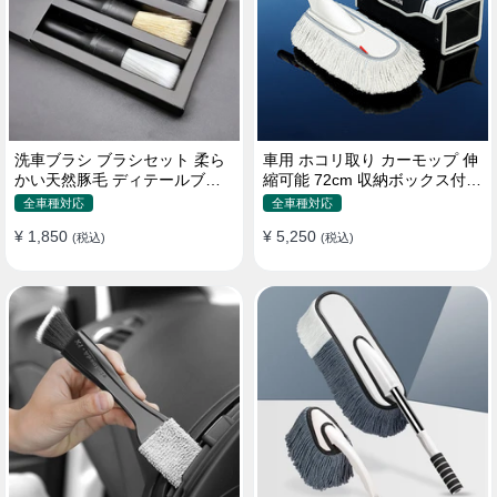
洗車ブラシ ブラシセット 柔ら
車用 ホコリ取り カーモップ 伸
かい天然豚毛 ディテールブラ
縮可能 72cm 収納ボックス付き
シ 隙間ブラシ 筆タイプ
軽量・コンパクト
全車種対応
全車種対応
¥ 1,850
¥ 5,250
(税込)
(税込)