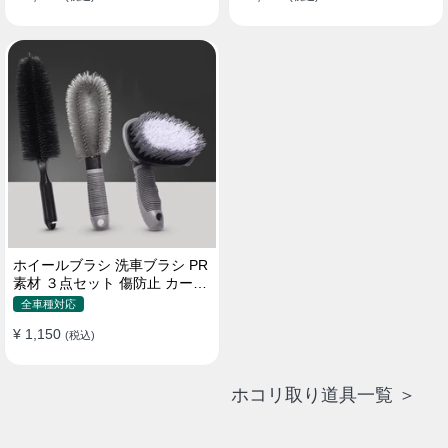
ホイールブラシ 洗車ブラシ PR
素材 ３点セット 傷防止 カーウ
ォッシュ プロ仕様
全車種対応
¥ 1,150
(税込)
ホコリ取り道具一覧 ＞