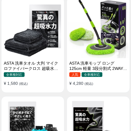
ASTA 洗車タオル 大判 マイク
ASTA 洗車モップ ロング
ロファイバークロス 超吸水ツ
125cm 軽量 3段分割式 2WAY
イストパイル 洗車クロス 傷防
洗車ブラシ スポンジ 高吸水 マ
全車種対応
人気
全車種対応
止 両面使える
イクロファイバー 脚立不要
¥ 1,580
¥ 4,280
(税込)
110°可動ヘッド 15°カーブ設計
(税込)
伸縮 傷つかない 車用 ルーフ・
ボディ対応