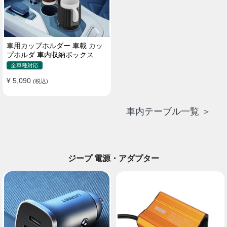
車用カップホルダー 車載 カッ
プホルダ 車内収納ボックス車
載テーブル スマホ置き 調整可
全車種対応
能なベース 車載 取付簡単 滑り
¥ 5,090
止め 小物置き 多機能 使い勝手
(税込)
車内テーブル一覧 ＞
ジープ 電源・アダプター