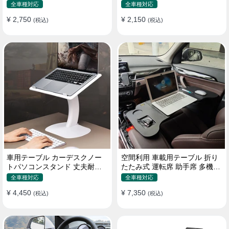
機能ラップトップバッグ
たみ式 パソコン 食事 物置
全車種対応
全車種対応
¥ 2,750
¥ 2,150
(税込)
(税込)
車用テーブル カーデスクノー
空間利用 車載用テーブル 折り
トパソコンスタンド 丈夫耐用
たたみ式 運転席 助手席 多機能
調整可能 車内車外 多機能用
パソコン 食事 書き込み
全車種対応
全車種対応
¥ 4,450
¥ 7,350
(税込)
(税込)