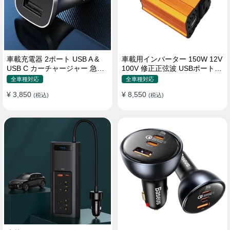
車載充電器 2ポート USB A &
車載用インバーター 150W 12V
USB C カーチャージャー 急速
100V 修正正弦波 USBポート2
充電USB [36W 12V-24V ]
口 コンバーター 防災用品 チャ
全車種対応
全車種対応
ージャー
¥ 3,850
¥ 8,550
(税込)
(税込)