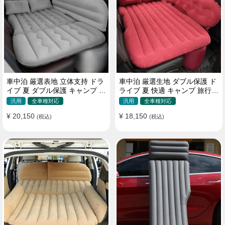
車中泊 厳選表地 立体支持 ドラ
車中泊 厳選生地 ダブル保護 ド
イブ 夏 ダブル保護 キャンプ 旅
ライブ 夏 快適 キャンプ 旅行
行 収納便利 取付簡単 全車種 エ
収納便利 全車種 多色 エアーベ
汎用
全車種対応
汎用
全車種対応
アーベッド
ッド
¥ 20,150
¥ 18,150
(税込)
(税込)