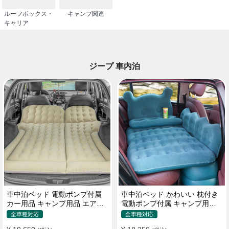
ルーフボックス・
キャンプ関連
キャリア
ジープ 車内泊
車中泊ベッド 電動ポンプ付属
車中泊ベッド かわいい 枕付き
カー用品 キャンプ用品 エアー
電動ポンプ付属 キャンプ用品
ベッド SUV車 普通車適用
エアーベッド 普通車 SUV
全車種対応
全車種対応