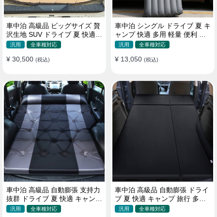
車中泊 高級品 ビッグサイズ 贅
車中泊 シングル ドライブ 夏 キ
沢生地 SUV ドライブ 夏 快適
ャンプ 快適 多用 軽量 便利 省
キャンプ 旅行 収納便利 エアー
スペース 旅行 エアーベッド
汎用
全車種対応
汎用
全車種対応
ベッド
¥ 30,500
¥ 13,050
(税込)
(税込)
車中泊 高級品 自動膨張 支持力
車中泊 高級品 自動膨張 ドライ
抜群 ドライブ 夏 快適 キャンプ
ブ 夏 快適 キャンプ 旅行 多用
旅行 省スペース エアーベッド
取付簡単 収納便利 エアーベッ
汎用
全車種対応
汎用
全車種対応
ド