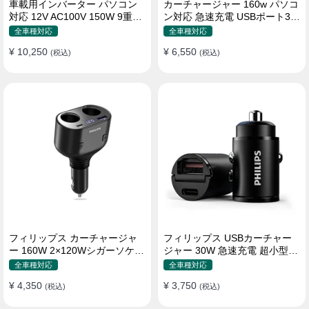
車載用インバーター パソコン
カーチャージャー 160w パソコ
対応 12V AC100V 150W 9重保
ン対応 急速充電 USBポート3つ
護 ディスプレイ付き 静音タイ
Type-C シガーソケット
全車種対応
全車種対応
プ
¥ 10,250
¥ 6,550
(税込)
(税込)
フィリップス カーチャージャ
フィリップス USBカーチャー
ー 160W 2×120Wシガーソケッ
ジャー 30W 急速充電 超小型設
ト おしゃれ
計 おしゃれ シガーソケット
全車種対応
全車種対応
¥ 4,350
¥ 3,750
(税込)
(税込)