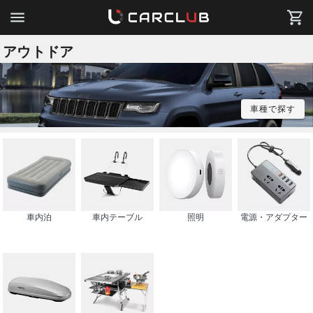
アウトドア
車種で探す
車内泊
車内テーブル
照明
電源・アダプター