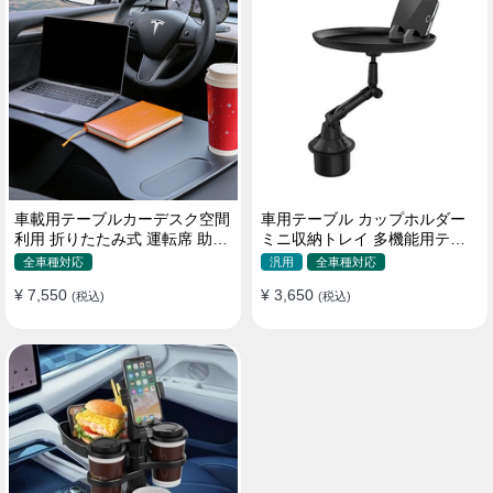
車載用テーブルカーデスク空間
車用テーブル カップホルダー
利用 折りたたみ式 運転席 助手
ミニ収納トレイ 多機能用テー
席 多機能 滑り止め 安定
ブル 食事 物置き用 高品質
全車種対応
汎用
全車種対応
¥ 7,550
¥ 3,650
(税込)
(税込)