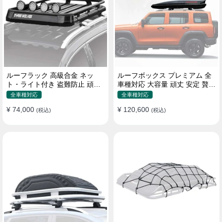
ルーフラック 高級合金 ネッ
ルーフボックス プレミアム 全
ト・ライト付き 盗難防止 頑丈
車種対応 大容量 頑丈 安定 贅沢
安定 分離式 大容量 ベースキャ
使い心地 おしゃれ 多色 車用ラ
全車種対応
全車種対応
リア
ゲッジケース
¥ 74,000
¥ 120,600
(税込)
(税込)