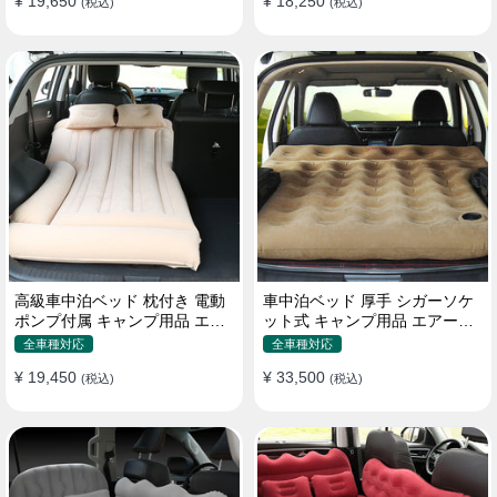
¥ 19,650
¥ 18,250
(税込)
(税込)
高級車中泊ベッド 枕付き 電動
車中泊ベッド 厚手 シガーソケ
ポンプ付属 キャンプ用品 エア
ット式 キャンプ用品 エアーベ
ーベッド 普通車 SUV
ッド 収納袋付き 普通車 SUV適
全車種対応
全車種対応
用
¥ 19,450
¥ 33,500
(税込)
(税込)