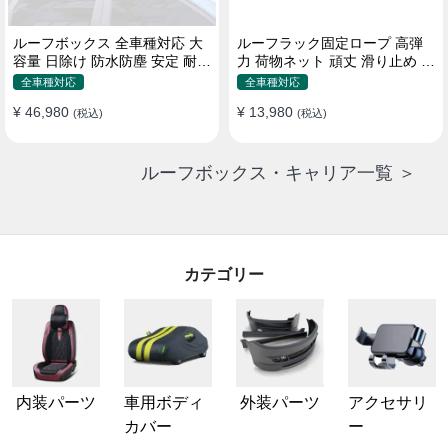
ルーフボックス 全車種対応 大
ルーフラック固定ロープ 高弾
容量 日除け 防水防塵 安定 耐久
力 荷物ネット 頑丈 滑り止め ス
使い便利 折畳式 車用ラゲッジ
トラップ付き ベースキャリア
全車種対応
全車種対応
ケース
¥ 46,980
¥ 13,980
(税込)
(税込)
ルーフボックス・キャリア一覧 ＞
カテゴリー
内装パーツ
車用ボディ
外装パーツ
アクセサリ
カバー
ー