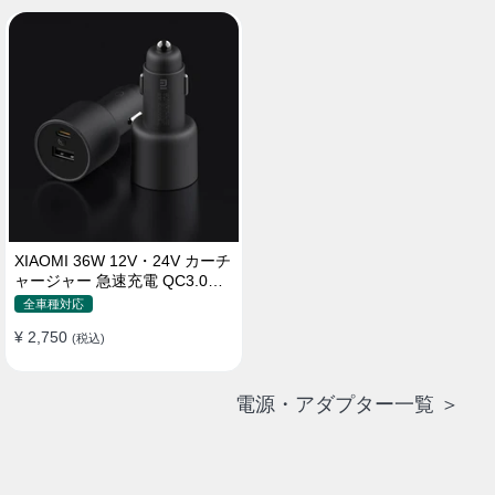
XIAOMI 36W 12V・24V カーチ
ャージャー 急速充電 QC3.0
LEDライト コンパクト 車載充
全車種対応
電器
¥ 2,750
(税込)
電源・アダプター一覧 ＞