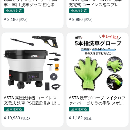
車・車用 洗車グッズ 初心者向
充電式 コードレス泡スプレー
け 洗車ブラシ スポンジ タオル
高圧対応 充電式フォームスプ
全車種対応
全車種対応
グローブ タイヤブラシ ワック
レー 洗車グッズ 車・バイク用
¥ 2,180
¥ 9,980
ス用スポンジ 高級洗車道具 乾
(税込)
強力泡立ち (コピー)
(税込)
拭き・水拭き対応 水切り・隙
間掃除・エアコン掃除もOK カ
ー用品一式
ASTA 高圧洗浄機 コードレス
ASTA 洗車グローブ マイクロフ
充電式 洗車 PSE認証済み 13L
ァイバー ゴリラの手型 スポン
バケツ一体型 折りたたみ式 超
ジ ボディー用 傷防止 吸水速乾
全車種対応
全車種対応
軽量 キャスター付き 360度回
手洗い 洗車用品 車 バイク 洗車
¥ 19,980
¥ 1,182
転ノズル トリガーガン 蛇口接
(税込)
グッズ 掃除 手袋型 洗車タオル
(税込)
続アダプター ショートノズル
代用 1個入り
フォームボトル キャスター付