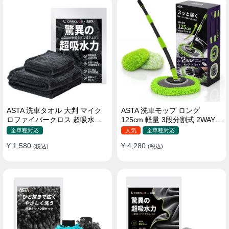
ASTA 洗車タオル 大判 マイク
ASTA 洗車モップ ロング
ロファイバークロス 超吸水ツ
125cm 軽量 3段分割式 2WAY
イストパイル 洗車クロス 傷防
洗車ブラシ スポンジ 高吸水 マ
全車種対応
人気
全車種対応
止 両面使える
イクロファイバー 脚立不要
¥ 1,580
¥ 4,280
(税込)
110°可動ヘッド 15°カーブ設計
(税込)
伸縮 傷つかない 車用 ルーフ・
ボディ対応