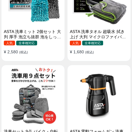
ASTA 洗車ミット 2個セット 大
ASTA 洗車タオル 超吸水 拭き
判 厚手 泡立ち抜群 泡をしっか
上げ 大判 マイクロファイバー
りキープ 洗車スポンジ マイ
クロス プロ仕様 水拭き 窓拭き
人気
全車種対応
人気
全車種対応
クロファイバー 洗車グローブ
洗車 業務用 タオル 吸水 傷つか
¥ 2,580
¥ 1,680
傷つきにくい ボディ ガラス ホ
(税込)
ない 撥水 厚手 両面 大型 洗車
(税込)
イール対応 洗車 用途別に使い
クロス
分け 2個セット
洗車セット 9点 バイク・自転
ASTA 電動フォームガン 洗車