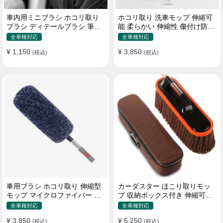
車内用ミニブラシ ホコリ取り
ホコリ取り 洗車モップ 伸縮可
ブラシ ディテールブラシ 筆タ
能 柔らかい 伸縮性 傷付け防止
イプ 車 エアコン吹き出し口
軽量・コンパクト
全車種対応
全車種対応
¥ 1,150
¥ 3,850
(税込)
(税込)
車用ブラシ ホコリ取り 伸縮型
カーダスター ほこり取りモッ
モップ マイクロファイバー 洗
プ 収納ボックス付き 伸縮可能
車道具 軽量・コンパクト
ワックスブラシ 洗車ブラシ
全車種対応
全車種対応
¥ 3,850
¥ 5,250
(税込)
(税込)