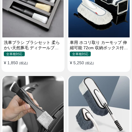
洗車ブラシ ブラシセット 柔ら
車用 ホコリ取り カーモップ 伸
かい天然豚毛 ディテールブラ
縮可能 72cm 収納ボックス付き
シ 隙間ブラシ 筆タイプ
軽量・コンパクト
全車種対応
全車種対応
¥ 1,850
¥ 5,250
(税込)
(税込)