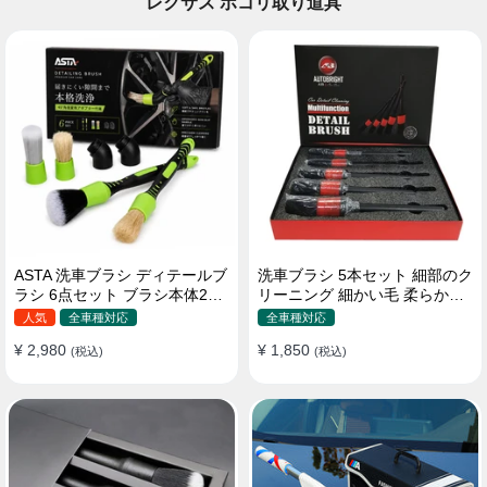
レクサス ホコリ取り道具
ASTA 洗車ブラシ ディテールブ
洗車ブラシ 5本セット 細部のク
ラシ 6点セット ブラシ本体2本
リーニング 細かい毛 柔らかい
替えヘッド2個 アダプター2個
豚毛 ディテールブラシ
人気
全車種対応
全車種対応
車内外 ホイール ダッシュボー
¥ 2,980
¥ 1,850
ド
(税込)
(税込)