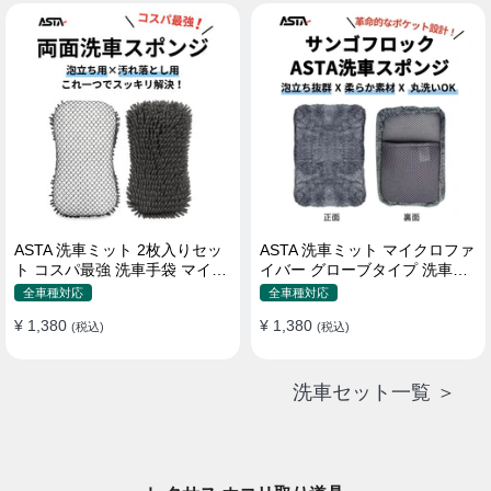
属 水道接続不要 多機能コンパ
クト収納
ASTA 洗車ミット 2枚入りセッ
ASTA 洗車ミット マイクロファ
ト コスパ最強 洗車手袋 マイク
イバー グローブタイプ 洗車プ
ロファイバー製 洗車グッズ 車
ロも愛用 傷防止 高吸水 車 バイ
全車種対応
全車種対応
バイク 自転車用 洗車スポンジ
ク用 洗車ディテイリング用品
¥ 1,380
¥ 1,380
(税込)
(税込)
洗車セット一覧 ＞