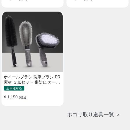
ホイールブラシ 洗車ブラシ PR
素材 ３点セット 傷防止 カーウ
ォッシュ プロ仕様
全車種対応
¥ 1,150
(税込)
ホコリ取り道具一覧 ＞