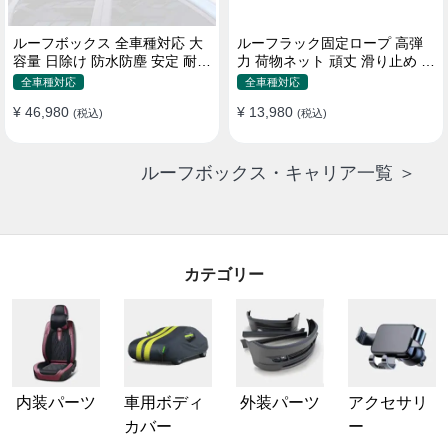
ルーフボックス 全車種対応 大
ルーフラック固定ロープ 高弾
容量 日除け 防水防塵 安定 耐久
力 荷物ネット 頑丈 滑り止め ス
使い便利 折畳式 車用ラゲッジ
トラップ付き ベースキャリア
全車種対応
全車種対応
ケース
¥ 46,980
¥ 13,980
(税込)
(税込)
ルーフボックス・キャリア一覧 ＞
カテゴリー
内装パーツ
車用ボディ
外装パーツ
アクセサリ
カバー
ー