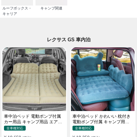
ルーフボックス・
キャンプ関連
キャリア
レクサス GS 車内泊
車中泊ベッド 電動ポンプ付属
車中泊ベッド かわいい 枕付き
カー用品 キャンプ用品 エアー
電動ポンプ付属 キャンプ用品
ベッド SUV車 普通車適用
エアーベッド 普通車 SUV
全車種対応
全車種対応