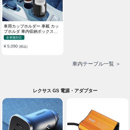
車用カップホルダー 車載 カッ
プホルダ 車内収納ボックス車
載テーブル スマホ置き 調整可
全車種対応
能なベース 車載 取付簡単 滑り
¥ 5,090
止め 小物置き 多機能 使い勝手
(税込)
車内テーブル一覧 ＞
レクサス GS 電源・アダプター