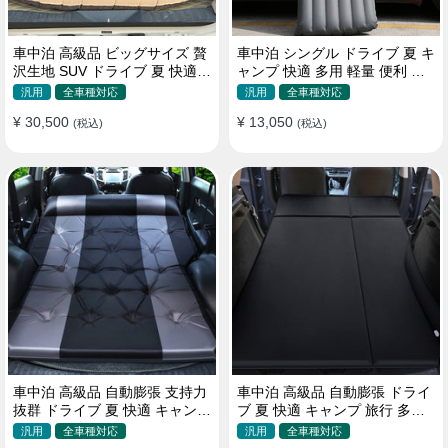
車中泊 高級品 ビッグサイズ 贅
車中泊 シングル ドライブ 夏 キ
沢生地 SUV ドライブ 夏 快適
ャンプ 快適 多用 軽量 便利 省
キャンプ 旅行 収納便利 エアー
スペース 旅行 エアーベッド
汎用
全車種対応
汎用
全車種対応
ベッド
¥ 30,500
¥ 13,050
(税込)
(税込)
車中泊 高級品 自動膨張 支持力
車中泊 高級品 自動膨張 ドライ
抜群 ドライブ 夏 快適 キャンプ
ブ 夏 快適 キャンプ 旅行 多用
旅行 省スペース エアーベッド
取付簡単 収納便利 エアーベッ
汎用
全車種対応
汎用
全車種対応
ド