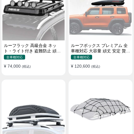
ルーフラック 高級合金 ネッ
ルーフボックス プレミアム 全
ト・ライト付き 盗難防止 頑丈
車種対応 大容量 頑丈 安定 贅沢
安定 分離式 大容量 ベースキャ
使い心地 おしゃれ 多色 車用ラ
全車種対応
全車種対応
リア
ゲッジケース
¥ 74,000
¥ 120,600
(税込)
(税込)