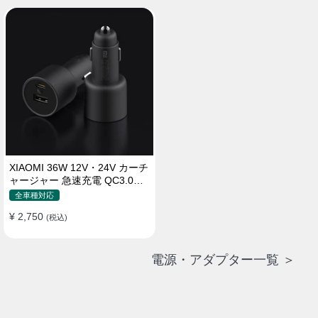
XIAOMI 36W 12V・24V カーチ
ャージャー 急速充電 QC3.0
LEDライト コンパクト 車載充
全車種対応
電器
¥ 2,750
(税込)
電源・アダプター一覧 ＞