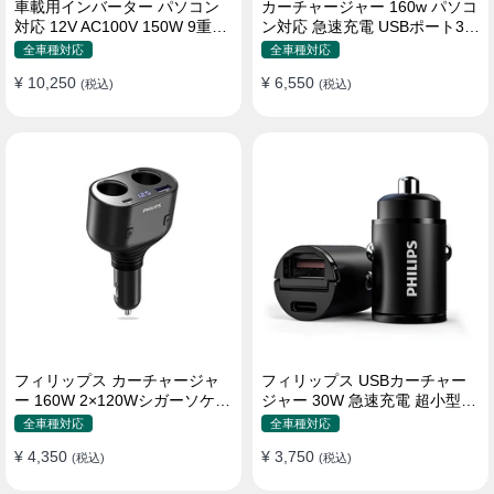
車載用インバーター パソコン
カーチャージャー 160w パソコ
対応 12V AC100V 150W 9重保
ン対応 急速充電 USBポート3つ
護 ディスプレイ付き 静音タイ
Type-C シガーソケット
全車種対応
全車種対応
プ
¥ 10,250
¥ 6,550
(税込)
(税込)
フィリップス カーチャージャ
フィリップス USBカーチャー
ー 160W 2×120Wシガーソケッ
ジャー 30W 急速充電 超小型設
ト おしゃれ
計 おしゃれ シガーソケット
全車種対応
全車種対応
¥ 4,350
¥ 3,750
(税込)
(税込)