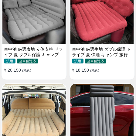
車中泊 厳選表地 立体支持 ドラ
車中泊 厳選生地 ダブル保護 ド
イブ 夏 ダブル保護 キャンプ 旅
ライブ 夏 快適 キャンプ 旅行
行 収納便利 取付簡単 全車種 エ
収納便利 全車種 多色 エアーベ
汎用
全車種対応
汎用
全車種対応
アーベッド
ッド
¥ 20,150
¥ 18,150
(税込)
(税込)