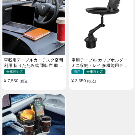
車載用テーブルカーデスク空間
車用テーブル カップホルダー
利用 折りたたみ式 運転席 助手
ミニ収納トレイ 多機能用テー
席 多機能 滑り止め 安定
ブル 食事 物置き用 高品質
全車種対応
汎用
全車種対応
¥ 7,550
¥ 3,650
(税込)
(税込)