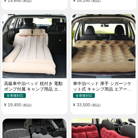
¥ 19,650
¥ 18,250
(税込)
(税込)
高級車中泊ベッド 枕付き 電動
車中泊ベッド 厚手 シガーソケ
ポンプ付属 キャンプ用品 エア
ット式 キャンプ用品 エアーベ
ーベッド 普通車 SUV
ッド 収納袋付き 普通車 SUV適
全車種対応
全車種対応
用
¥ 19,450
¥ 33,500
(税込)
(税込)