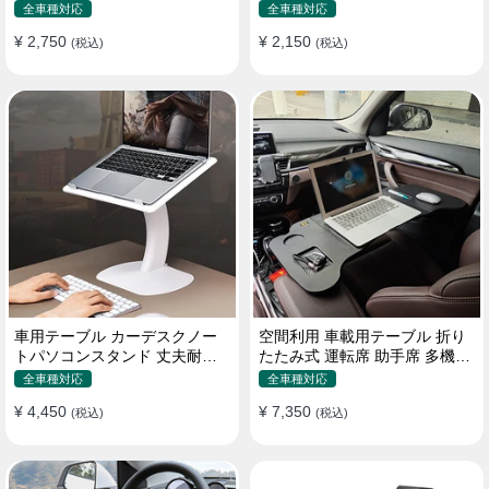
機能ラップトップバッグ
たみ式 パソコン 食事 物置
全車種対応
全車種対応
¥ 2,750
¥ 2,150
(税込)
(税込)
車用テーブル カーデスクノー
空間利用 車載用テーブル 折り
トパソコンスタンド 丈夫耐用
たたみ式 運転席 助手席 多機能
調整可能 車内車外 多機能用
パソコン 食事 書き込み
全車種対応
全車種対応
¥ 4,450
¥ 7,350
(税込)
(税込)