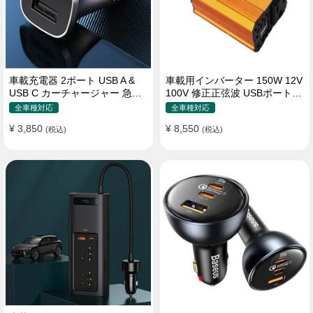
車載充電器 2ポート USB A &
車載用インバーター 150W 12V
USB C カーチャージャー 急速
100V 修正正弦波 USBポート2
充電USB [36W 12V-24V ]
口 コンバーター 防災用品 チャ
全車種対応
全車種対応
ージャー
¥ 3,850
¥ 8,550
(税込)
(税込)