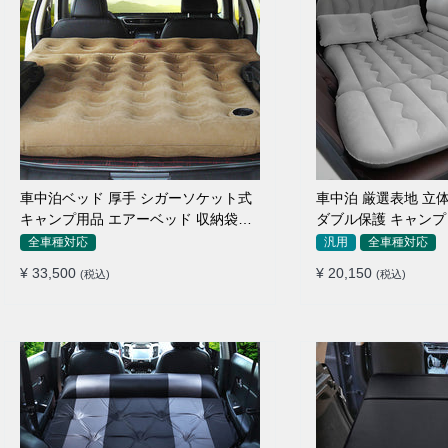
車中泊ベッド 厚手 シガーソケット式
車中泊 厳選表地 立体
キャンプ用品 エアーベッド 収納袋付
ダブル保護 キャンプ 
き 普通車 SUV適用
付簡単 全車種 エア
全車種対応
汎用
全車種対応
¥ 33,500
¥ 20,150
(税込)
(税込)