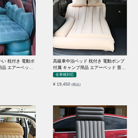
高級車中泊ベッド 枕付き 電動ポンプ
付属 キャンプ用品 エアーベッド 普通
車 SUV
全車種対応
¥ 19,450
(税込)