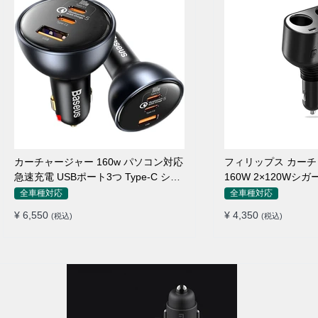
カーチャージャー 160w パソコン対応
フィリップス カー
急速充電 USBポート3つ Type-C シガ
160W 2×120Wシ
ーソケット
れ
全車種対応
全車種対応
¥ 6,550
¥ 4,350
(税込)
(税込)