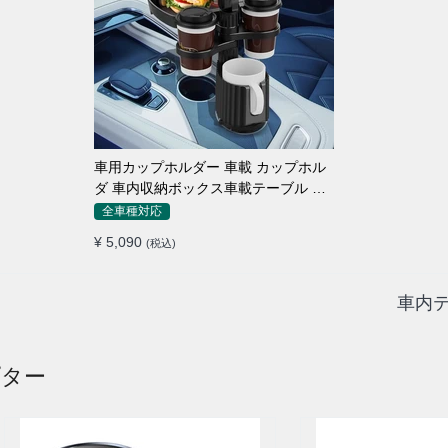
車用カップホルダー 車載 カップホル
ダ 車内収納ボックス車載テーブル ス
マホ置き 調整可能なベース 車載 取付
全車種対応
簡単 滑り止め 小物置き 多機能 使い勝
¥ 5,090
(税込)
手
車内テ
プター