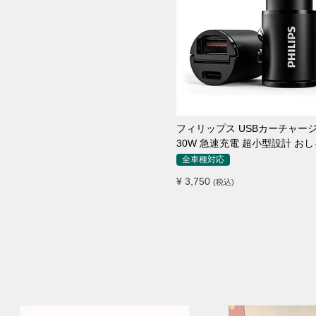
フィリップス USBカーチャー
30W 急速充電 超小型設計 お
シガーソケット
全車種対応
¥ 3,750
(税込)