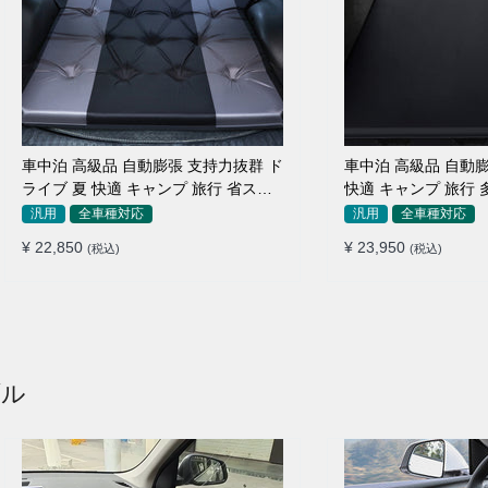
車中泊 高級品 自動膨張 支持力抜群 ド
車中泊 高級品 自動膨
ライブ 夏 快適 キャンプ 旅行 省スペ
快適 キャンプ 旅行 
ース エアーベッド
納便利 エアーベッド
汎用
全車種対応
汎用
全車種対応
¥ 22,850
¥ 23,950
(税込)
(税込)
ブル