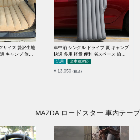
ッグサイズ 贅沢生地
車中泊 シングル ドライブ 夏 キャンプ
快適 キャンプ 旅行
快適 多用 軽量 便利 省スペース 旅行
ッド
エアーベッド
汎用
全車種対応
¥ 13,050
(税込)
MAZDA ロードスター 車内テー