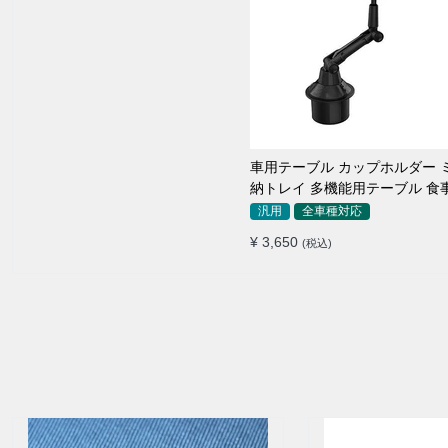
車用テーブル カップホルダー 
納トレイ 多機能用テーブル 食
き用 高品質
汎用
全車種対応
¥ 3,650
(税込)