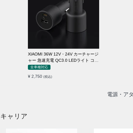
XIAOMI 36W 12V・24V カーチャージ
ャー 急速充電 QC3.0 LEDライト コン
パクト 車載充電器
全車種対応
¥ 2,750
(税込)
電源・アダ
・キャリア