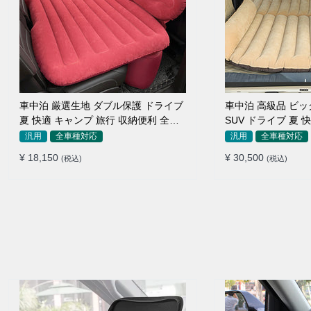
車中泊 厳選生地 ダブル保護 ドライブ
車中泊 高級品 ビ
夏 快適 キャンプ 旅行 収納便利 全車
SUV ドライブ 夏 
種 多色 エアーベッド
収納便利 エアーベ
汎用
全車種対応
汎用
全車種対応
¥ 18,150
¥ 30,500
(税込)
(税込)