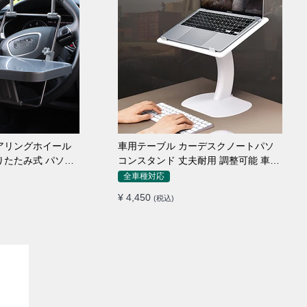
アリングホイール
車用テーブル カーデスクノートパソ
りたたみ式 パソコ
コンスタンド 丈夫耐用 調整可能 車内
車外 多機能用
全車種対応
¥ 4,450
(税込)