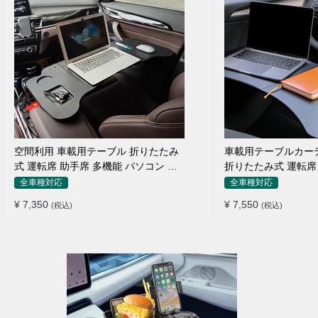
空間利用 車載用テーブル 折りたたみ
車載用テーブルカー
式 運転席 助手席 多機能 パソコン 食
折りたたみ式 運転席 
事 書き込み
り止め 安定
全車種対応
全車種対応
¥ 7,350
¥ 7,550
(税込)
(税込)