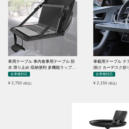
車用テーブル 車内食事用テーブル 防
車載用テーブル テ
水 滑り止め 収納便利 多機能ラップト
掛け カーデスク折
ップバッグ
ン 食事 物置
全車種対応
全車種対応
¥ 2,750
¥ 2,150
(税込)
(税込)