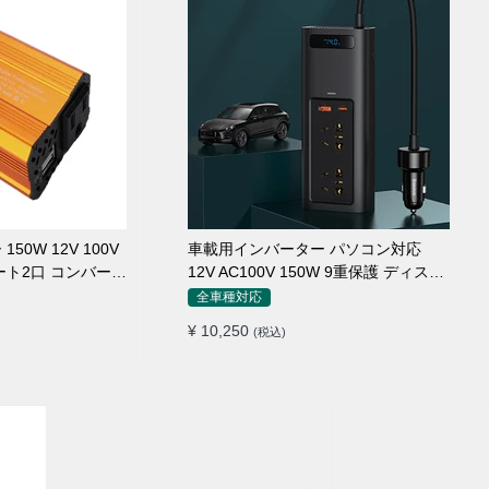
0W 12V 100V
車載用インバーター パソコン対応
ート2口 コンバータ
12V AC100V 150W 9重保護 ディスプ
ージャー
レイ付き 静音タイプ
全車種対応
¥ 10,250
(税込)