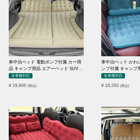
車中泊ベッド 電動ポンプ付属 カー用
車中泊ベッド かわいい 枕付き 電動ポ
品 キャンプ用品 エアーベッド SUV車
ンプ付属 キャンプ用品 エアーベッド
普通車適用
普通車 SUV
全車種対応
全車種対応
¥ 19,650
¥ 18,250
(税込)
(税込)