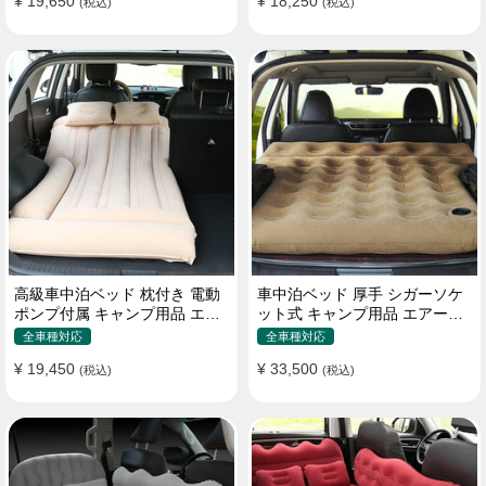
¥ 19,650
¥ 18,250
(税込)
(税込)
高級車中泊ベッド 枕付き 電動
車中泊ベッド 厚手 シガーソケ
ポンプ付属 キャンプ用品 エア
ット式 キャンプ用品 エアーベ
ーベッド 普通車 SUV
ッド 収納袋付き 普通車 SUV適
全車種対応
全車種対応
用
¥ 19,450
¥ 33,500
(税込)
(税込)