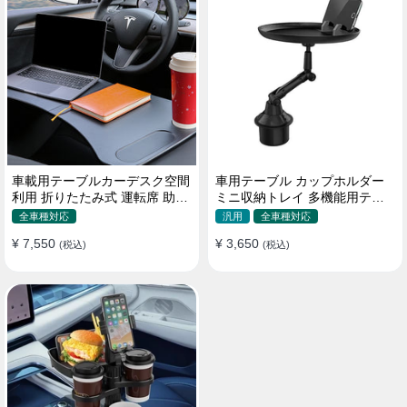
車載用テーブルカーデスク空間
車用テーブル カップホルダー
利用 折りたたみ式 運転席 助手
ミニ収納トレイ 多機能用テー
席 多機能 滑り止め 安定
ブル 食事 物置き用 高品質
全車種対応
汎用
全車種対応
¥ 7,550
¥ 3,650
(税込)
(税込)