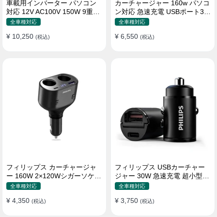
車載用インバーター パソコン
カーチャージャー 160w パソコ
対応 12V AC100V 150W 9重保
ン対応 急速充電 USBポート3つ
護 ディスプレイ付き 静音タイ
Type-C シガーソケット
全車種対応
全車種対応
プ
¥ 10,250
¥ 6,550
(税込)
(税込)
フィリップス カーチャージャ
フィリップス USBカーチャー
ー 160W 2×120Wシガーソケッ
ジャー 30W 急速充電 超小型設
ト おしゃれ
計 おしゃれ シガーソケット
全車種対応
全車種対応
¥ 4,350
¥ 3,750
(税込)
(税込)