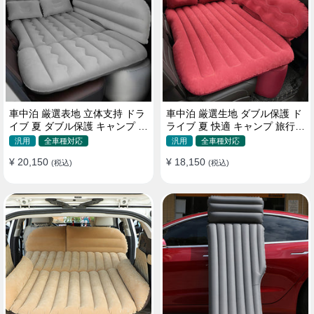
車中泊 厳選表地 立体支持 ドラ
車中泊 厳選生地 ダブル保護 ド
イブ 夏 ダブル保護 キャンプ 旅
ライブ 夏 快適 キャンプ 旅行
行 収納便利 取付簡単 全車種 エ
収納便利 全車種 多色 エアーベ
汎用
全車種対応
汎用
全車種対応
アーベッド
ッド
¥ 20,150
¥ 18,150
(税込)
(税込)