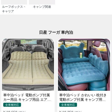
ルーフボックス・
キャンプ関連
キャリア
日産 フーガ 車内泊
車中泊ベッド 電動ポンプ付属
車中泊ベッド かわいい 枕付き
カー用品 キャンプ用品 エアー
電動ポンプ付属 キャンプ用品
ベッド SUV車 普通車適用
エアーベッド 普通車 SUV
全車種対応
全車種対応