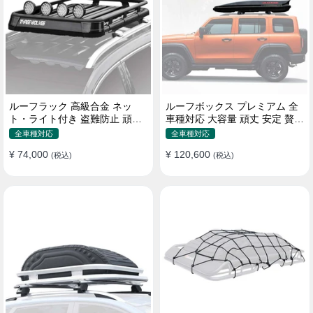
ルーフラック 高級合金 ネッ
ルーフボックス プレミアム 全
ト・ライト付き 盗難防止 頑丈
車種対応 大容量 頑丈 安定 贅沢
安定 分離式 大容量 ベースキャ
使い心地 おしゃれ 多色 車用ラ
全車種対応
全車種対応
リア
ゲッジケース
¥ 74,000
¥ 120,600
(税込)
(税込)