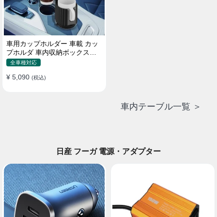
車用カップホルダー 車載 カッ
プホルダ 車内収納ボックス車
載テーブル スマホ置き 調整可
全車種対応
能なベース 車載 取付簡単 滑り
¥ 5,090
止め 小物置き 多機能 使い勝手
(税込)
車内テーブル一覧 ＞
日産 フーガ 電源・アダプター