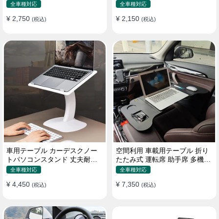
機能ラップトップバッグ
たみ式 パソコン 食事 物置
全車種対応
全車種対応
¥ 2,750
¥ 2,150
(税込)
(税込)
車用テーブル カーデスクノー
空間利用 車載用テーブル 折り
トパソコンスタンド 丈夫耐用
たたみ式 運転席 助手席 多機能
調整可能 車内車外 多機能用
パソコン 食事 書き込み
全車種対応
全車種対応
¥ 4,450
¥ 7,350
(税込)
(税込)