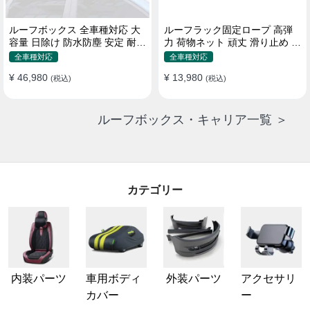
ルーフボックス 全車種対応 大
ルーフラック固定ロープ 高弾
容量 日除け 防水防塵 安定 耐久
力 荷物ネット 頑丈 滑り止め ス
使い便利 折畳式 車用ラゲッジ
トラップ付き ベースキャリア
全車種対応
全車種対応
ケース
¥ 46,980
¥ 13,980
(税込)
(税込)
ルーフボックス・キャリア一覧 ＞
カテゴリー
内装パーツ
車用ボディ
外装パーツ
アクセサリ
カバー
ー