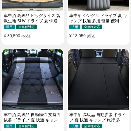
車中泊 高級品 ビッグサイズ 贅
車中泊 シングル ドライブ 夏 キ
沢生地 SUV ドライブ 夏 快適
ャンプ 快適 多用 軽量 便利 省
キャンプ 旅行 収納便利 エアー
スペース 旅行 エアーベッド
汎用
全車種対応
汎用
全車種対応
ベッド
¥ 30,500
¥ 13,050
(税込)
(税込)
車中泊 高級品 自動膨張 支持力
車中泊 高級品 自動膨張 ドライ
抜群 ドライブ 夏 快適 キャンプ
ブ 夏 快適 キャンプ 旅行 多用
旅行 省スペース エアーベッド
取付簡単 収納便利 エアーベッ
汎用
全車種対応
汎用
全車種対応
ド