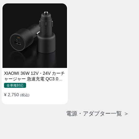
XIAOMI 36W 12V・24V カーチ
ャージャー 急速充電 QC3.0
LEDライト コンパクト 車載充
全車種対応
電器
¥ 2,750
(税込)
電源・アダプター一覧 ＞