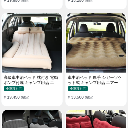
¥ 19,650
¥ 18,250
(税込)
(税込)
高級車中泊ベッド 枕付き 電動
車中泊ベッド 厚手 シガーソケ
ポンプ付属 キャンプ用品 エア
ット式 キャンプ用品 エアーベ
ーベッド 普通車 SUV
ッド 収納袋付き 普通車 SUV適
全車種対応
全車種対応
用
¥ 19,450
¥ 33,500
(税込)
(税込)