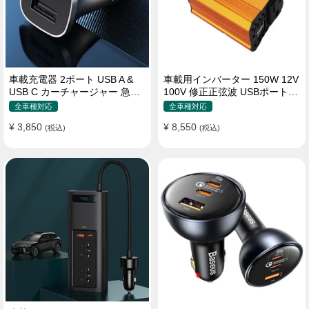
車載充電器 2ポート USB A &
車載用インバーター 150W 12V
USB C カーチャージャー 急速
100V 修正正弦波 USBポート2
充電USB [36W 12V-24V ]
口 コンバーター 防災用品 チャ
全車種対応
全車種対応
ージャー
¥ 3,850
¥ 8,550
(税込)
(税込)